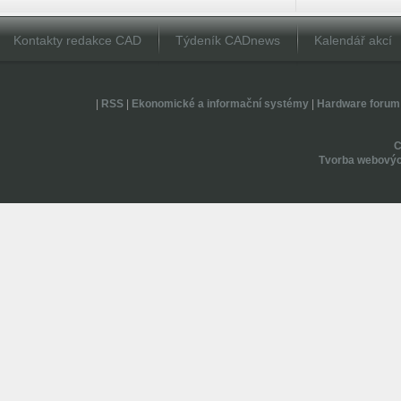
Kontakty redakce CAD
Týdeník CADnews
Kalendář akcí
|
RSS
|
Ekonomické a informační systémy
|
Hardware forum
Tvorba webovýc