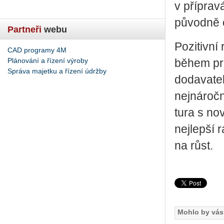
v pří­pra­
pů­vod­ně 
Partneři
webu
Po­zi­tiv­n
CAD programy 4M
Plánování a řízení výroby
během pro­c
Správa majetku a řízení údržby
do­da­va­te
nej­ná­roč­
tu­ra s no
nej­lep­ší 
na růst.
Mohlo by vás 