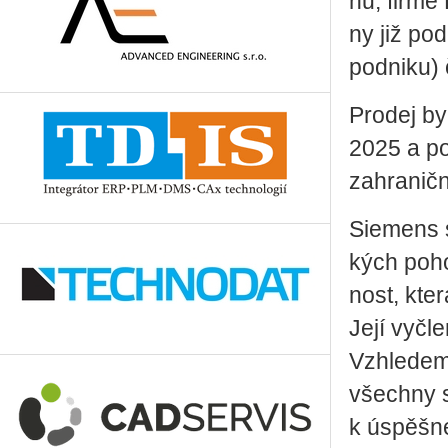
nů, firmě 
ny již po­
pod­ni­ku) 
Pro­dej by
2025 a pod
za­hra­nič­n
Si­e­mens s
kých po­ho
nost, kter
Její vy­čl
Vzhle­dem
všech­ny s
k úspěš­né 