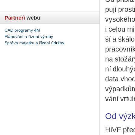
pu­jí pro­st
Partneři
webu
vy­so­ké­ho
i celou mi
CAD programy 4M
Plánování a řízení výroby
ší a šká­lo
Správa majetku a řízení údržby
pra­cov­ní­
na sto­žá­r
ní dlou­hýc
data vhod­
vý­pad­kům.
vá­ní vr­tu
Od výz
HIVE před­s