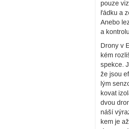
pouze vi­zu
řád­ku a zd
Anebo le­z
a kon­t­ro­l
Drony v EG
kém roz­li
spek­ce. J
že jsou efe
lým sen­zo
ko­vat izo­
dvou dronů
ná­ší vý­ra
kem je až 