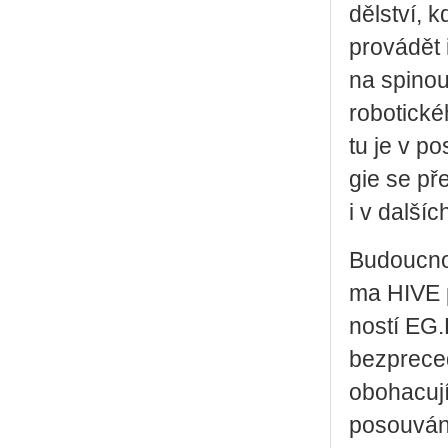
děl­ství,
pro­vá­dět 
na spi­nou
ro­bo­tic­
tu je v po­
gie se pře
i v dal­ší
Bu­douc­nos
ma HIVE při
nos­tí EG.
bez­pre­ce
obo­ha­cu­
po­sou­vá­n