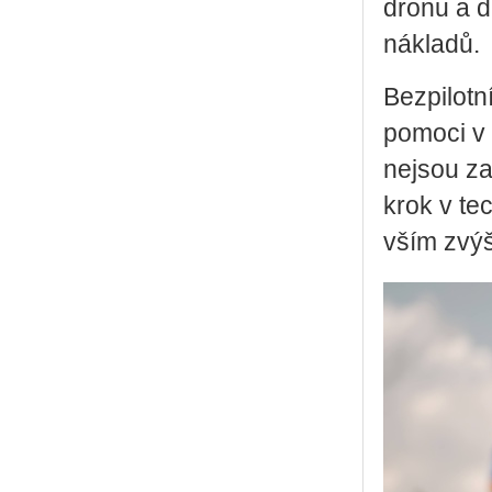
dronu a dí
ná­kla­dů.
Bez­pi­lot­
po­mo­ci v 
nejsou za­
krok v tec
vším zvý­ši