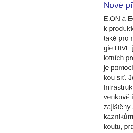
Nové pří
E.​ON a EG
k pro­duk­t
také pro ro
gie HIVE j
lot­ních pr
je po­mo­c
kou síť. J
In­frastruk
ven­ko­vě 
za­jiš­tě­n
kaz­ní­kům
kou­tu, pr