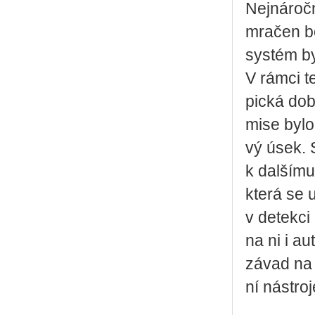
Nej­ná­roč­
mra­čen bo
sys­tém byl
V rámci tes
pic­ká doba
mise bylo 
vý úsek. S
k dal­ší­mu
která se u
v de­tek­ci 
na ni i au­
závad na s
ní ná­stro­