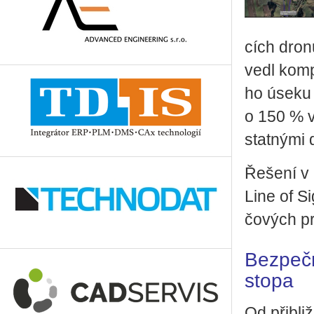
cích dron
ve­dl kom­p
ho úseku v
o 150 % vyš
stat­ný­mi
Ře­še­ní v
Line of Sig
čo­vých prv
Bezpečn
stopa
Od při­bli