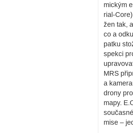
mic­kým ex
rial-Core)
žen tak, ab
co a odkud
patku sto­ž
spek­ci pr
upra­vo­vat 
MRS při­pr
a ka­me­ra
drony pro­v
mapy. E.​O
sou­čas­né
mise – jede