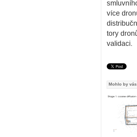
smluv­ní­ho
více dronů
dis­tri­buč
to­ry dronů
va­li­da­ci.
Mohlo by vás 