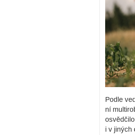
Podle ve­d
ní mul­ti­r
osvěd­či­lo
i v ji­ných