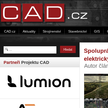
CAD.cz
Aktuality
Strojírenství
Stavebnictví
GIS
Spolupr
elektric
Partneři
Projektu CAD
Autor čl