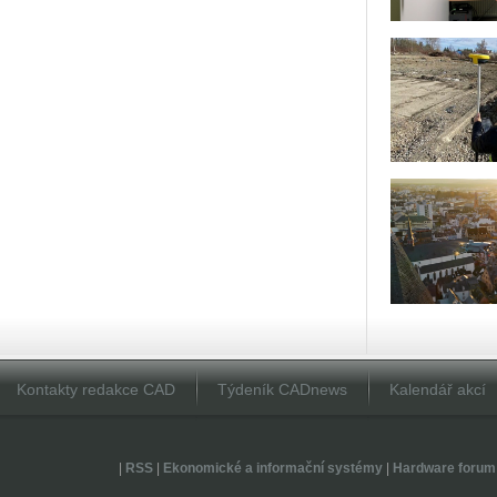
Kontakty redakce CAD
Týdeník CADnews
Kalendář akcí
|
RSS
|
Ekonomické a informační systémy
|
Hardware forum