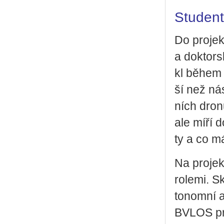
Student
Do pro­jek­
a dok­tor­s
kl během k
ší než ná­
ních dronů
ale míří do
ty a co má
Na pro­jek­
ro­le­mi.
to­nomní al
BVLOS pro­