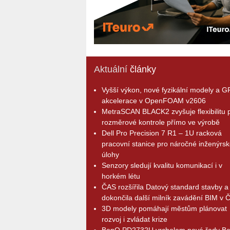
Aktuální
články
Vyšší výkon, nové fyzikální modely a 
akcelerace v OpenFOAM v2606
MetraSCAN BLACK2 zvyšuje flexibilitu p
rozměrové kontrole přímo ve výrobě
Dell Pro Precision 7 R1 – 1U racková
pracovní stanice pro náročné inženýrsk
úlohy
Senzory sledují kvalitu komunikací i v
horkém létu
ČAS rozšířila Datový standard stavby a
dokončila další milník zavádění BIM v 
3D modely pomáhají městům plánovat
rozvoj i zvládat krize
BenQ PD2732U vrcholem nové řady B