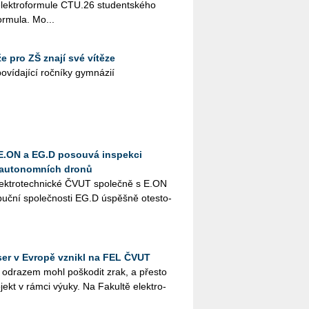
ek­tro­for­mu­le CTU.26 stu­dent­ské­ho
­mu­la. Mo...
 pro ZŠ znají své vítěze
í­da­jí­cí roč­ní­ky gym­ná­zií
E.ON a EG.D posouvá inspekci
ry autonomních dronů
elek­tro­tech­nic­ké ČVUT spo­leč­ně s E.​ON
­buč­ní spo­leč­nos­ti EG.D úspěš­ně otes­to­
aser v Evropě vznikl na FEL ČVUT
od­ra­zem mohl po­ško­dit zrak, a přes­to
o­jekt v rámci výuky. Na Fa­kul­tě elek­tro­