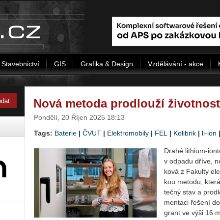
Stavebnictví
GIS
Grafika & Design
Vzdělávání - akce
Nová metoda prodlouží životnost 
Pondělí, 20 Říjen 2025 18:13
Tags:
Baterie
|
ČVUT
|
Elektromobily
|
FEL
|
Kolibrik
|
li-ion
Drahé li­thi­um-ion­t
v od­pa­du dříve, ne
ko­vá z Fa­kul­ty ele
kou me­to­du, která 
teč­ný stav a pro­dl
men­ta­ci ře­še­ní do
grant ve výši 16 mi­