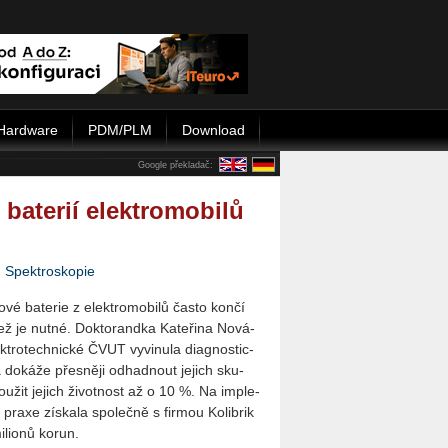
Hardware
PDM/PLM
Download
Google překladač:
baterií elektromobilů
|
Spektroskopie
o­vé ba­te­rie z elek­tro­mo­bi­lů často končí
ž je nutné. Dok­to­rand­ka Ka­te­ři­na No­vá­
k­tro­tech­nic­ké ČVUT vy­vi­nu­la di­a­gnos­tic­
do­ká­že přes­ně­ji od­had­nout je­jich sku­
ou­žit je­jich ži­vot­nost až o 10 %. Na im­ple­
 praxe zís­ka­la spo­leč­ně s fir­mou Ko­lib­rik
li­o­nů korun.