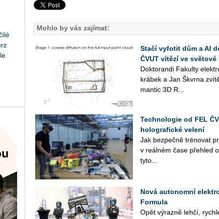
Mohlo by vás zajímat:
ilé
urz
Stačí vyfotit dům a AI 
le
ČVUT vítězí ve světové 
Dok­to­ran­di Fa­kul­ty elek
krá­bek a Jan Škvr­na zví­tě­
man­tic 3D R...
Technologie od FEL ČVU
holografické velení
Jak bez­peč­ně tré­no­vat pr
v re­ál­ném čase pře­hled o sl
tyto...
Nová autonomní elektr
Formula
Opět vý­raz­ně lehčí, rych­le