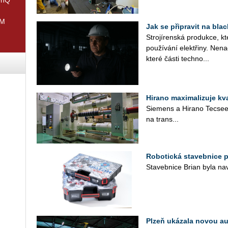
IM
Jak se připravit na bla
Stro­jí­ren­ská pro­duk­ce, kte
po­u­ží­vá­ní elektři­ny. Ne­
kte­ré části tech­no...
Hirano maximalizuje kva
Sie­mens a Hi­ra­no Tec­se­ed,
na trans...
Robotická stavebnice 
Sta­veb­ni­ce Brian byla na­vr
Plzeň ukázala novou a