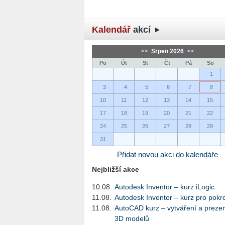
Kalendář
akcí
<<
Srpen 2026
>>
Po
Út
St
Čt
Pá
So
1
3
4
5
6
7
8
10
11
12
13
14
15
17
18
19
20
21
22
24
25
26
27
28
29
31
Přidat novou akci do kalendáře
Nejbližší akce
10.08.
Autodesk Inventor – kurz iLogic
11.08.
Autodesk Inventor – kurz pro pokro
11.08.
AutoCAD kurz – vytváření a preze
3D modelů