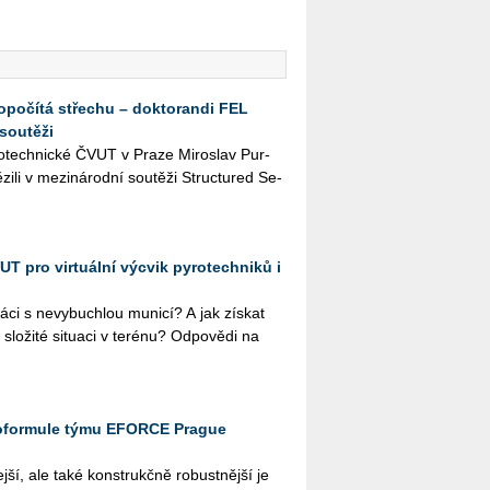
dopočítá střechu – doktorandi FEL
soutěži
­tro­tech­nic­ké ČVUT v Praze Mi­roslav Pur­
zi­li v me­zi­ná­rod­ní sou­tě­ži Structu­red Se­
T pro virtuální výcvik pyrotechniků i
áci s ne­vy­buchlou mu­ni­cí? A jak zís­kat
o­ži­té si­tu­a­ci v te­ré­nu? Od­po­vě­di na
oformule týmu EFORCE Prague
j­ší, ale také kon­strukč­ně ro­bust­něj­ší je