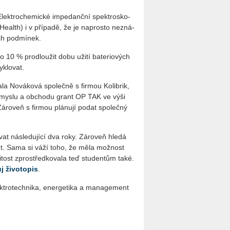
 Elek­tro­che­mic­ké im­pe­danč­ní spek­trosko­
e­al­th) i v pří­pa­dě, že je na­pros­to ne­zná­
ích pod­mí­nek.
o 10 % pro­dlou­žit dobu užití ba­te­ri­o­vých
yklo­vat.
a No­vá­ko­vá spo­leč­ně s fir­mou Ko­lib­rik,
a prů­mys­lu a ob­cho­du grant OP TAK ve výši
o­veň s fir­mou plá­nu­jí podat spo­leč­ný
 ná­sle­du­jí­cí dva roky. Zá­ro­veň hledá
dí­let. Sama si váží toho, že měla mož­nost
­tost zpro­střed­ko­va­la teď stu­den­tům také.
 ži­vo­to­pis
.
k­tro­tech­ni­ka, ener­ge­ti­ka a ma­nage­ment