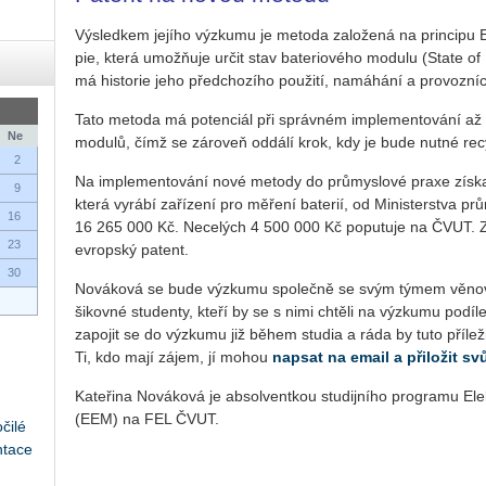
Vý­sled­kem je­jí­ho vý­zku­mu je me­to­da za­lo­že­ná na prin­ci­pu
pie, která umož­ňuje určit stav ba­te­ri­o­vé­ho mo­du­lu (State of H
má his­to­rie jeho před­cho­zí­ho po­u­ži­tí, na­má­há­ní a pro­voz­n
Tato me­to­da má po­ten­ci­ál při správ­ném im­ple­men­to­vá­ní až 
Ne
mo­du­lů, čímž se zá­ro­veň od­dá­lí krok, kdy je bude nutné rec
2
Na im­ple­men­to­vá­ní nové me­to­dy do prů­mys­lo­vé praxe zís­ka­l
9
která vy­rá­bí za­ří­ze­ní pro mě­ře­ní ba­te­rií, od Mi­nis­ter­stv
16
16 265 000 Kč. Ne­ce­lých 4 500 000 Kč po­pu­tu­je na ČVUT. Zá­r
23
ev­rop­ský pa­tent.
30
No­vá­ko­vá se bude vý­zku­mu spo­leč­ně se svým týmem vě­no­vat
ši­kov­né stu­den­ty, kteří by se s nimi chtě­li na vý­zku­mu po­
za­po­jit se do vý­zku­mu již během stu­dia a ráda by tuto pří­le­ži
Ti, kdo mají zájem, jí mohou
na­psat na email a při­lo­žit svůj
Kateřina No­vá­ko­vá je ab­sol­vent­kou stu­dij­ní­ho pro­gra­mu Ele
(EEM) na FEL ČVUT.
čilé
ntace