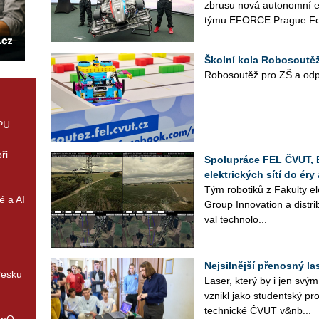
zbru­su nová au­to­nomní el
týmu EFOR­CE Pra­gue For
Školní kola Robosoutěže
Ro­bo­sou­těž pro ZŠ a od­po­v
GPU
ři
Spolupráce FEL ČVUT, 
elektrických sítí do é
Tým ro­bo­ti­ků z Fa­kul­ty 
é a AI
Group In­no­vati­on a dis­tri
val tech­no­lo­...
Nejsilnější přenosný l
Česku
Laser, který by i jen svým 
vzni­kl jako stu­dent­ský pr
tech­nic­ké ČVUT v&nb...
enQ