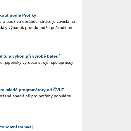
ckout podle Profiky
rá po­u­ží­vá ob­rá­bě­cí stro­je, je zá­vis­lá na
na­dá­lý vý­pa­dek prou­du může po­ško­dit ně­
litu a výkon při výrobě baterií
 ja­pon­ský vý­rob­ce stro­jů, spo­lu­pra­cu­jí
pro mladé programátory od ČVUT
­že­ná spe­ci­ál­ně pro po­tře­by po­pu­lár­ní
utonomní tramvaj