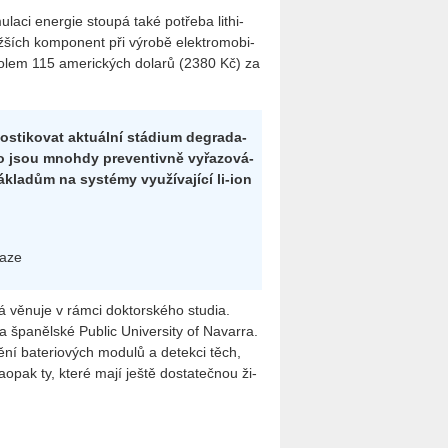
u­la­ci ener­gie stou­pá také po­tře­ba li­thi­
­ších kom­po­nent při vý­ro­bě elek­tro­mo­bi­
kolem 115 ame­ric­kých do­la­rů (2380 Kč) za
­ti­ko­vat ak­tu­ál­ní stá­di­um de­gra­da­
oto jsou mnoh­dy pre­ven­tiv­ně vy­řa­zo­vá­
a­dům na sys­témy vy­u­ží­va­jí­cí li-ion
raze
o­vá vě­nu­je v rámci dok­tor­ské­ho stu­dia.
­něl­ské Pu­b­lic Uni­ver­si­ty of Na­var­ra.
í ba­te­ri­o­vých mo­du­lů a de­tek­ci těch,
o­pak ty, které mají ještě do­sta­teč­nou ži­