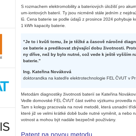
S roz­ma­chem elek­tro­mo­bi­li­ty a ba­te­ri­o­vých úlo­žišť pro aku­m
um-ion­to­vých ba­te­rií. Ty jsou nic­mé­ně stále jed­ním z nej­draž
lů. Cena ba­te­rie se podle údajů z pro­sin­ce 2024 po­hy­bu­je 
1 kWh ka­pa­ci­ty ba­te­rie.
“Je to i kvůli tomu, že je těžké a ča­so­vě ná­roč­né di­a­gnos
ce ba­te­rie a pre­di­ko­vat zbý­va­jí­cí dobu ži­vot­nos­ti. Pr
ny dříve, než by bylo nutné, což vede k ještě vyš­ším ná­kl
ba­te­rie.”
Ing. Kateřina Nováková
doktorandka na katedře elektrotechnologie FEL ČVUT v P
Me­to­dám di­a­gnos­ti­ky ži­vot­nos­ti ba­te­rií se Ka­te­ři­na No­vá­k
Vedle do­mov­ské FEL ČVUT část svého vý­zku­mu pro­ved­la na špa
Tam s ko­le­gy pra­co­va­la na nové me­to­dě, která usnad­ní tří­dě­n
které již ve velmi krát­ké době bude nutné vy­mě­nit, a nebo na­
vot­nost a mohou být na­dá­le bez­peč­ně po­u­ží­vá­ny.
Patent na novou metodu