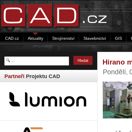
CAD.cz
Aktuality
Strojírenství
Stavebnictví
GIS
Hirano m
Pondělí,
Partneři
Projektu CAD