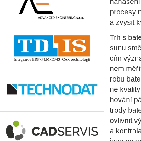
na­ná­še­ní
pro­ce­sy n
a zvý­šit k
Trh s ba­te
su­nu smě­
cím vý­zna
ném mě­řít­
ro­bu ba­te
ně kva­li­t
ho­vá­ní pá
tro­dy ba­t
ovliv­nit v
a kon­t­ro­