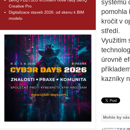
sys­té­mů d
Creative Pro
po­moh­la H
Digitalizace staveb 2026: od skenu k BIM
modelu
kro­čit v o
stře­dí.
Vy­u­ži­tím
tech­no­lo
úrov­ně efek
pří­kla­de
kaz­ní­ky na
Mohlo by vás 