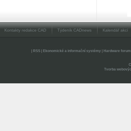
Kontakty redakce CAD
Týdeník CADnews
Kalendář akcí
|
RSS
|
Ekonomické a informační systémy
|
Hardware forum
Tvorba webovýc