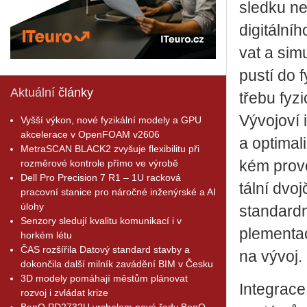
sled­ku ne­
di­gi­tál­n
vat a si­mu
pustí do fy
Aktuální
články
tře­bu fy­z
Vý­vo­jo­ví
Vyšší výkon, nové fyzikální modely a GPU
akcelerace v OpenFOAM v2606
a op­ti­ma­l
MetraSCAN BLACK2 zvyšuje flexibilitu při
rozměrové kontrole přímo ve výrobě
kém pro­vo
Dell Pro Precision 7 R1 – 1U racková
tál­ní dvoj
pracovní stanice pro náročné inženýrské a AI
úlohy
stan­dard­
Senzory sledují kvalitu komunikací i v
ple­men­ta
horkém létu
ČAS rozšířila Datový standard stavby a
na vývoj.
dokončila další milník zavádění BIM v Česku
3D modely pomáhají městům plánovat
In­te­gra­c
rozvoj i zvládat krize
BenQ PD2732U vrcholem nové řady BenQ