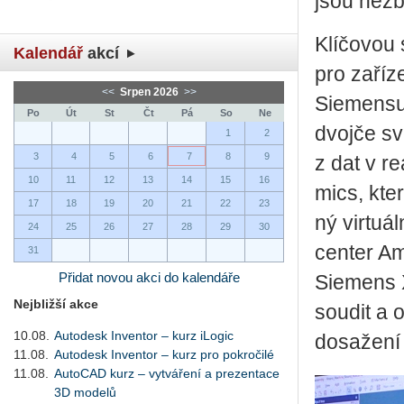
jsou ne­zb
Klí­čo­vou 
Kalendář
akcí
pro za­ří­z
<<
Srpen 2026
>>
Sie­men­su 
Po
Út
St
Čt
Pá
So
Ne
dvoj­če své
1
2
3
4
5
6
7
8
9
z dat v re­
10
11
12
13
14
15
16
mics, které
17
18
19
20
21
22
23
ný vir­tu­á
24
25
26
27
28
29
30
cen­ter Ame
31
Přidat novou akci do kalendáře
Sie­mens Xc
Nejbližší akce
sou­dit a o
10.08.
Autodesk Inventor – kurz iLogic
do­sa­že­ní
11.08.
Autodesk Inventor – kurz pro pokročilé
11.08.
AutoCAD kurz – vytváření a prezentace
3D modelů