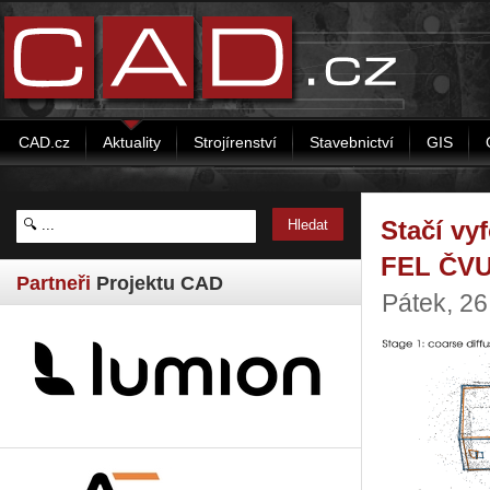
CAD.cz
Aktuality
Strojírenství
Stavebnictví
GIS
Stačí vy
FEL ČVUT
Partneři
Projektu CAD
Pátek, 2