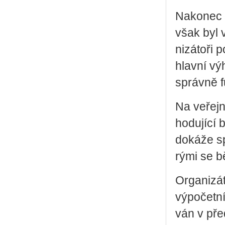
Na­ko­nec r
však byl v
ni­zá­to­ři
hlav­ní vý
správ­ně f
Na ve­řej­n
ho­du­jí­c
do­ká­že s
rý­mi se b
Or­ga­ni­zá
vý­po­čet­n
ván v pře­