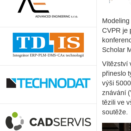
Mo­de­ling
CVPR je po
kon­fe­ren­
Scho­lar Me
Ví­těz­ství 
při­nes­lo 
výši 5000 
zná­vá­ní 
tě­zi­li ve
sou­tě­že.