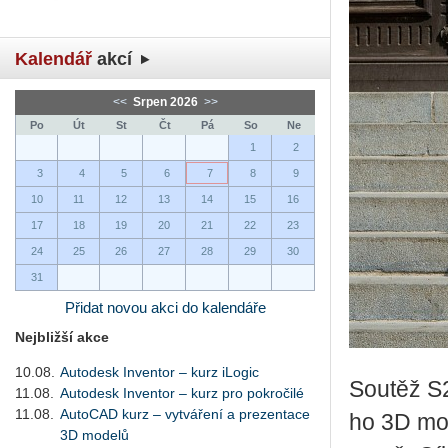
Kalendář
akcí
<<
Srpen 2026
>>
Po
Út
St
Čt
Pá
So
Ne
1
2
3
4
5
6
7
8
9
10
11
12
13
14
15
16
17
18
19
20
21
22
23
24
25
26
27
28
29
30
31
Přidat novou akci do kalendáře
Nejbližší akce
10.08.
Autodesk Inventor – kurz iLogic
Sou­těž S2
11.08.
Autodesk Inventor – kurz pro pokročilé
11.08.
AutoCAD kurz – vytváření a prezentace
ho 3D mo­d
3D modelů