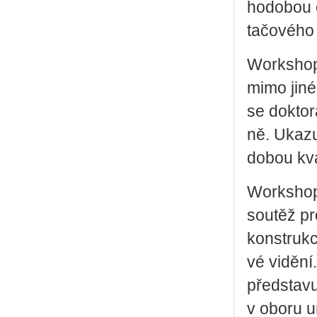
ho­do­bou e
ta­čo­vé­ho 
Workshop sd
mimo jiné 
se dok­to­
ně. Uka­zu
do­bou kva­
Workshop
sou­těž pro
kon­struk­ci
vé vi­dě­n
před­sta­vu
v oboru umě