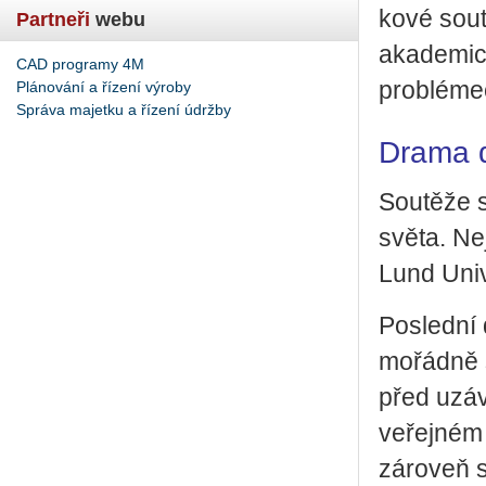
ko­vé sou­t
Partneři
webu
aka­de­mic
CAD programy 4M
pro­blé­me
Plánování a řízení výroby
Správa majetku a řízení údržby
Drama 
Sou­tě­že se
světa. Nej
Lund Uni­ve
Po­sled­ní
mo­řád­ně 
před uzá­vě
ve­řej­ném
zá­ro­veň s