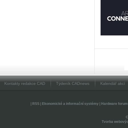
Kontakty redakce CAD
Týdeník CADnews
Kalendář akcí
|
RSS
|
Ekonomické a informační systémy
|
Hardware forum
Tvorba webovýc