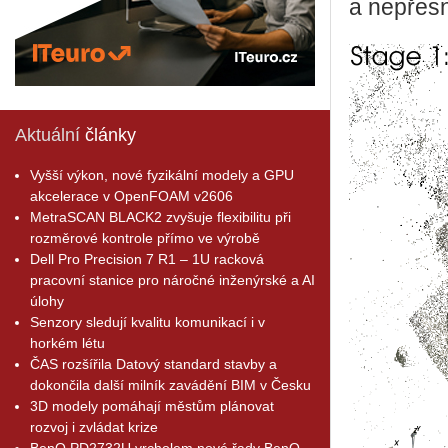
a ne­přes­n
Aktuální
články
Vyšší výkon, nové fyzikální modely a GPU
akcelerace v OpenFOAM v2606
MetraSCAN BLACK2 zvyšuje flexibilitu při
rozměrové kontrole přímo ve výrobě
Dell Pro Precision 7 R1 – 1U racková
pracovní stanice pro náročné inženýrské a AI
úlohy
Senzory sledují kvalitu komunikací i v
horkém létu
ČAS rozšířila Datový standard stavby a
dokončila další milník zavádění BIM v Česku
3D modely pomáhají městům plánovat
rozvoj i zvládat krize
BenQ PD2732U vrcholem nové řady BenQ