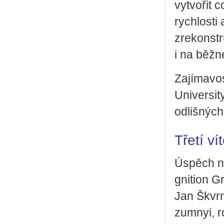
vy­tvo­řit 
rych­los­t
zre­kon­st
i na běž­n
Za­jí­ma­v
Uni­ver­si
od­liš­ných
Třetí v
Úspěch na­
gni­ti­on G
Jan Škvr­n
zum­nyi, r