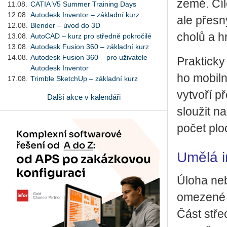
země. Cíle
11.08.
CATIA V5 Summer Training Days
12.08.
Autodesk Inventor – základní kurz
ale přes­ný
12.08.
Blender – úvod do 3D
cho­lů a h
13.08.
AutoCAD – kurz pro středně pokročilé
13.08.
Autodesk Fusion 360 – základní kurz
14.08.
Autodesk Fusion 360 – pro uživatele
Prak­tic­ky
Autodesk Inventor
ho mo­bil­n
17.08.
Trimble SketchUp – základní kurz
vy­tvo­ří 
Další akce v kalendáři
slou­žit na
po­čet plo­
Umělá i
Úloha ne­b
ome­ze­né 
Část stře