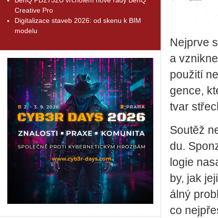
Creative Pro
Digitalizace staveb 2026: od skenu k BIM
modelu
Nej­pr­ve s
a vznik­ne
po­u­ži­tí 
gen­ce, kt
tvar stře­c
Sou­těž ne
du. Spon­z
lo­gie na­
by, jak je­
ál­ný pro­
co nej­přes