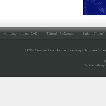
Kontakty redakce CAD
Týdeník CADnews
Kalendář akcí
|
RSS
|
Ekonomické a informační systémy
|
Hardware forum
Tvorba webovýc