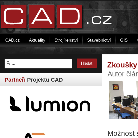
CAD.cz
Aktuality
Strojírenství
Stavebnictví
GIS
Zkoušky 
Autor čl
Partneři
Projektu CAD
Možnost s