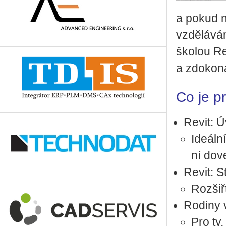
a pokud nej
vzdě­lá­vá
ško­lou Re­
a zdo­ko­na
Co je p
Revit: Ú
Ide­ál­
ní do­v
Revit: St
Roz­šiř
Ro­di­ny v
Pro ty, 