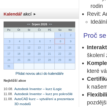
rodin
Revit: Au
Kalendář
akcí
Ide­ál­n
<<
Srpen 2026
>>
Po
Út
St
Čt
Pá
So
Ne
Proč se 
1
2
3
4
5
6
7
8
9
In­ter­ak­
10
11
12
13
14
15
16
17
18
19
20
21
22
23
ško­le­ní z
24
25
26
27
28
29
30
Kom­plet­
31
které vá
Přidat novou akci do kalendáře
Cer­ti­fi
Nejbližší akce
k na­še­m
10.08.
Autodesk Inventor – kurz iLogic
Fle­xi­bi­l
11.08.
Autodesk Inventor – kurz pro pokročilé
11.08.
AutoCAD kurz – vytváření a prezentace
poz­děj­ší
3D modelů