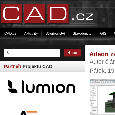
CAD.cz
Aktuality
Strojírenství
Stavebnictví
GIS
Adeon zv
Autor člá
Partneři
Projektu CAD
Pátek, 1