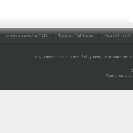
Kontakty redakce CAD
Týdeník CADnews
Kalendář akcí
|
RSS
|
Ekonomické a informační systémy
|
Hardware forum
Tvorba webovýc