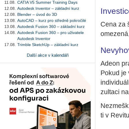
11.08.
CATIA V5 Summer Training Days
12.08.
Autodesk Inventor – základní kurz
Investi
12.08.
Blender – úvod do 3D
13.08.
AutoCAD – kurz pro středně pokročilé
Cena za š
13.08.
Autodesk Fusion 360 – základní kurz
14.08.
Autodesk Fusion 360 – pro uživatele
ome­ze­ná,
Autodesk Inventor
17.08.
Trimble SketchUp – základní kurz
Nevyhov
Další akce v kalendáři
Adeon pra­v
Pokud je v
in­di­vi­d
zul­ta­ci n
Ne­zmeš­kej
ti v Re­vi