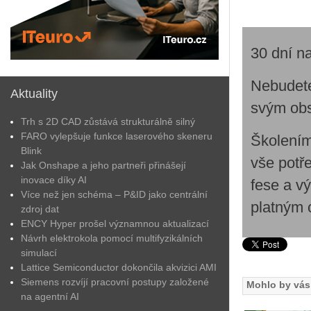
30 dní n
Ne­bu­de­t
Aktuality
svým ob­
Trh s 2D CAD zůstává strukturálně silný
FARO vylepšuje funkce laserového skeneru
Ško­le­ním 
Blink
vše po­tře
Jak Onshape a jeho partneři přinášejí
inovace díky AI
fe­se a vý
Více než jen schéma – P&ID jako centrální
plat­ným ce
zdroj dat
ENCY Hyper prošel významnou aktualizací
Návrh elektrokola pomocí multifyzikálních
simulací
Lattice Semiconductor dokončila akvizici AMI
Siemens rozvíjí pracovní postupy založené
Mohlo by vás 
na agentní AI