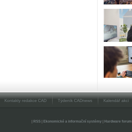
Kontakty redakce CAD
Týdeník CADnews
Kalendář akcí
|
RSS
|
Ekonomické a informační systémy
|
Hardware forum