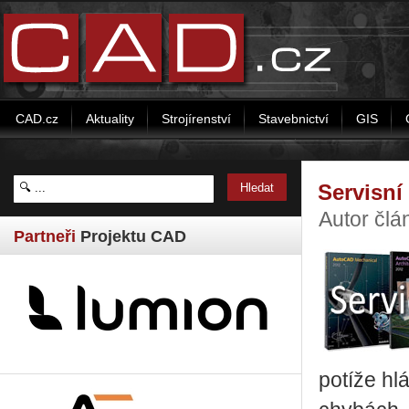
CAD.cz
Aktuality
Strojírenství
Stavebnictví
GIS
Servisní
Autor člá
Partneři
Projektu CAD
potíže hl