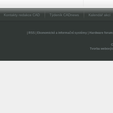
Kontakty redakce CAD
Týdeník CADnews
Kalendář akcí
|
RSS
|
Ekonomické a informační systémy
|
Hardware forum
Tvorba webovýc