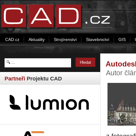
CAD.cz
Aktuality
Strojírenství
Stavebnictví
GIS
Autodesk
Autor člá
Partneři
Projektu CAD