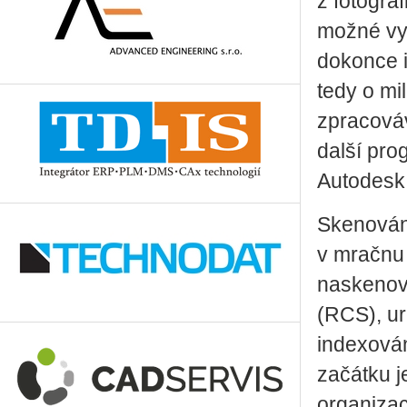
z fotogra
možné vyf
dokonce i
tedy o mi
zpracováv
další pr
Autodesk 
Skenování
v mračnu
naskenov
(RCS), ur
indexován
začátku j
organizac