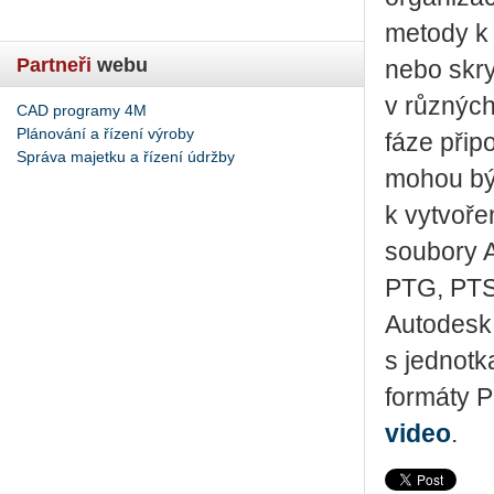
metody k 
Partneři
webu
nebo skry
v různých
CAD programy 4M
Plánování a řízení výroby
fáze přip
Správa majetku a řízení údržby
mohou být
k vytvoře
soubory 
PTG, PTS
Autodesk
s jednotk
formáty 
video
.