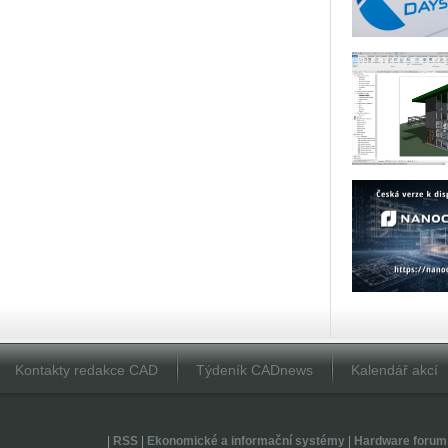
Kontakty redakce CAD
Týdeník CADnews
Kalendář akcí
|
RSS
|
Ekonomické a informační systémy
|
Hardware forum