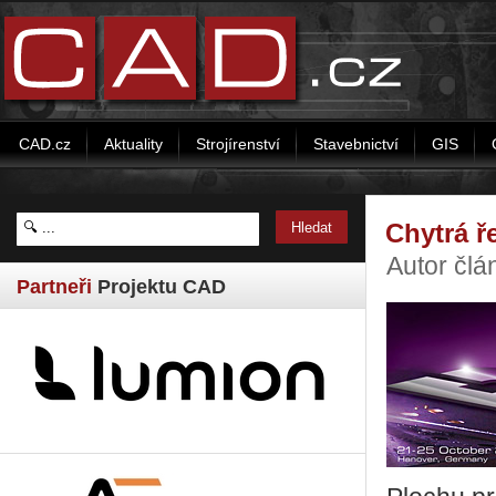
CAD.cz
Aktuality
Strojírenství
Stavebnictví
GIS
Chytrá ř
Autor člá
Partneři
Projektu CAD