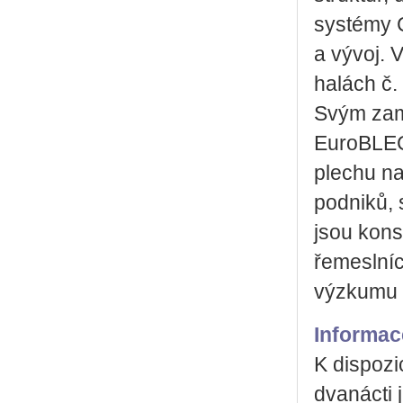
systémy C
a vývoj. 
halách č. 
Svým zam
EuroBLEC
plechu na
podniků, 
jsou kons
řemeslníci
výzkumu 
Informac
K dispozi
dvanácti 