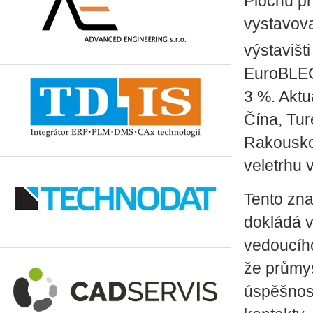
Plochu pr
vystavova
výstavišt
EuroBLEC
3 %. Aktu
Čína, Tu
Rakousko 
veletrhu 
Tento zna
dokládá 
vedoucího
že průmys
úspěšnost