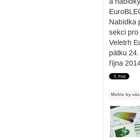
a nabídk
EuroBLEC
Nabídka p
sekci pro
Veletrh E
pátku 24.
října 201
Mohlo by vás 