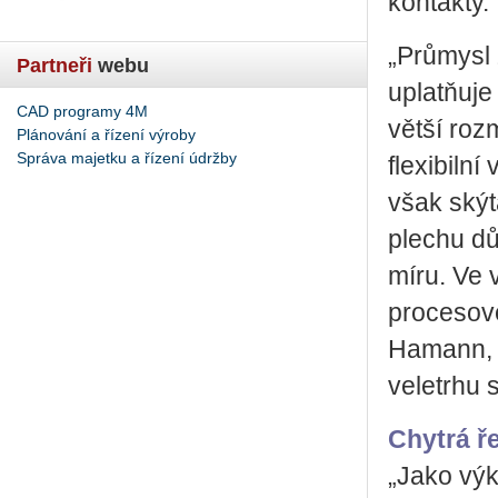
kontakty.
„Průmysl 
Partneři
webu
uplatňuje
CAD programy 4M
větší roz
Plánování a řízení výroby
Správa majetku a řízení údržby
flexibiln
však skýt
plechu dů
míru. Ve 
procesové
Hamann, 
veletrhu 
Chytrá ř
„Jako výk