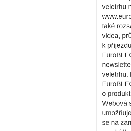
veletrhu 
www.eurob
také rozs
videa, pr
k příjezd
EuroBLECH
newslette
veletrhu.
EuroBLEC
o produkt
Webová st
umožňuje 
se na zam