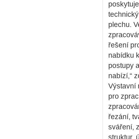
poskytuje
technický
plechu. V
zpracováv
řešení pr
nabídku 
postupy a
nabízí,“ 
Výstavní 
pro zprac
zpracován
řezání, t
sváření, 
struktur, 