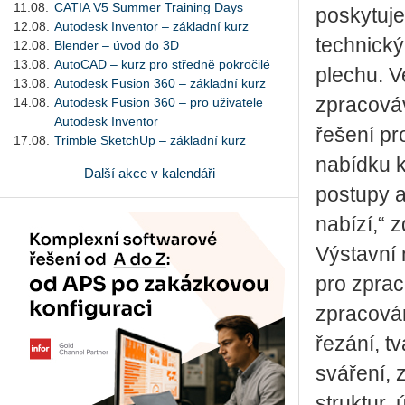
11.08.
CATIA V5 Summer Training Days
poskytuje
12.08.
Autodesk Inventor – základní kurz
technický
12.08.
Blender – úvod do 3D
13.08.
AutoCAD – kurz pro středně pokročilé
plechu. V
13.08.
Autodesk Fusion 360 – základní kurz
zpracováv
14.08.
Autodesk Fusion 360 – pro uživatele
Autodesk Inventor
řešení pr
17.08.
Trimble SketchUp – základní kurz
nabídku 
Další akce v kalendáři
postupy a
nabízí,“ 
Výstavní 
pro zprac
zpracován
řezání, t
sváření, 
struktur, 