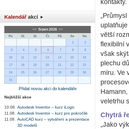
kontakty.
„Průmysl 
Kalendář
akcí
uplatňuje
<<
Srpen 2026
>>
větší roz
Po
Út
St
Čt
Pá
So
Ne
1
2
flexibiln
3
4
5
6
7
8
9
však skýt
10
11
12
13
14
15
16
plechu dů
17
18
19
20
21
22
23
míru. Ve 
24
25
26
27
28
29
30
31
procesové
Přidat novou akci do kalendáře
Hamann, 
Nejbližší akce
veletrhu 
10.08.
Autodesk Inventor – kurz iLogic
11.08.
Autodesk Inventor – kurz pro pokročilé
Chytrá ř
11.08.
AutoCAD kurz – vytváření a prezentace
„Jako výk
3D modelů