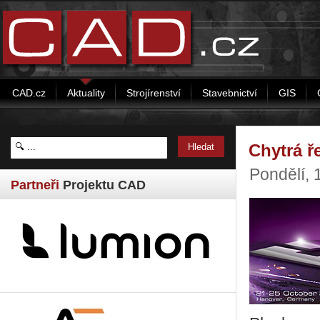
CAD.cz
Aktuality
Strojírenství
Stavebnictví
GIS
Chytrá ř
Pondělí, 
Partneři
Projektu CAD