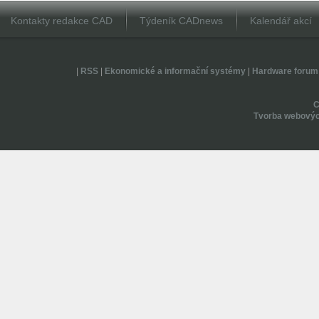
Kontakty redakce CAD
Týdeník CADnews
Kalendář akcí
|
RSS
|
Ekonomické a informační systémy
|
Hardware forum
Tvorba webovýc