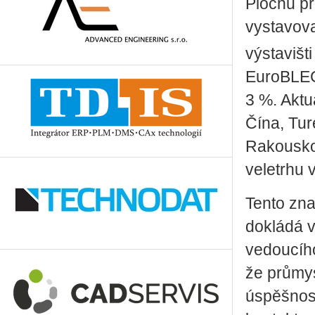
Plochu pr
vystavova
výstavišt
EuroBLEC
3 %. Aktu
Čína, Tu
Rakousko 
veletrhu 
Tento zna
dokládá 
vedoucího
že průmys
úspěšnost