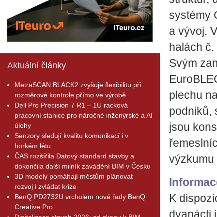
systémy C
a vývoj. 
halách č. 
Svým zam
Aktuální
články
EuroBLEC
MetraSCAN BLACK2 zvyšuje flexibilitu při
plechu na
rozměrové kontrole přímo ve výrobě
Dell Pro Precision 7 R1 – 1U racková
podniků, 
pracovní stanice pro náročné inženýrské a AI
jsou kons
úlohy
Senzory sledují kvalitu komunikací i v
řemeslníci
horkém létu
ČAS rozšířila Datový standard stavby a
výzkumu 
dokončila další milník zavádění BIM v Česku
3D modely pomáhají městům plánovat
Informac
rozvoj i zvládat krize
K dispozi
BenQ PD2732U vrcholem nové řady BenQ
Creative Pro
dvanácti 
Digitalizace staveb 2026: od skenu k BIM