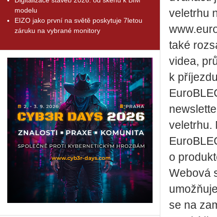
modelu
veletrhu 
EIZO jako první na světě poskytuje 7letou
www.eurob
záruku na vybrané monitory
také rozs
videa, pr
k příjezd
EuroBLECH
newslette
veletrhu.
EuroBLEC
o produkt
Webová st
umožňuje 
se na zam