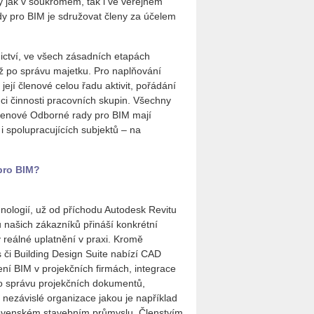
by jak v soukromém, tak i ve veřejném
y pro BIM je sdružovat členy za účelem
ctví, ve všech zásadních etapách
až po správu majetku. Pro naplňování
ejí členové celou řadu aktivit, pořádání
ci činnosti pracovních skupin. Všechny
 Členové Odborné rady pro BIM mají
 i spolupracujících subjektů – na
pro BIM?
nologií, už od příchodu Autodesk Revitu
u našich zákazníků přináší konkrétní
v reálné uplatnění v praxi. Kromě
 či Building Design Suite nabízí CAD
ení BIM v projekčních firmách, integrace
pro správu projekčních dokumentů,
e nezávislé organizace jakou je například
lovenském stavebním průmyslu. Členstvím