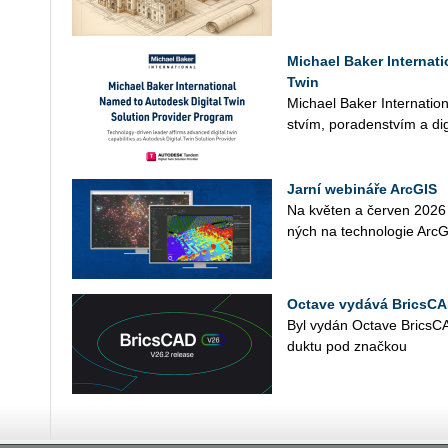
Michael Baker Internat
Twin
Mi­cha­el Baker In­ter­nati­o­n
stvím, po­ra­den­stvím a di­gi
Jarní webináře ArcGIS
Na kvě­ten a čer­ven 2026 př
ných na tech­no­lo­gie Ar­c­GIS
Octave vydává BricsCA
Byl vydán Octa­ve Brics­CAD
duk­tu pod znač­kou