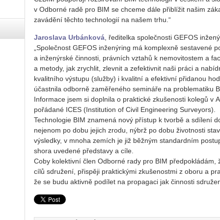
v Odborné radě pro BIM se chceme dále přiblížit našim záka
zavádění těchto technologií na našem trhu.“
Jaroslava Urbánková
, ředitelka společnosti GEFOS inžený
„Společnost GEFOS inženýring má komplexně sestavené port
a inženýrské činnosti, právních vztahů k nemovitostem a f
a metody, jak zrychlit, zlevnit a zefektivnit naši práci a nab
kvalitního výstupu (služby) i kvalitní a efektivní přidanou h
účastnila odborně zaměřeného semináře na problematiku BI
Informace jsem si doplnila o praktické zkušenosti kolegů v An
pořádané ICES (Institution of Civil Engineering Surveyors).
Technologie BIM znamená nový přístup k tvorbě a sdílení d
nejenom po dobu jejich zrodu, nýbrž po dobu životnosti st
výsledky, v mnoha zemích je již běžným standardním post
shora uvedené představy a cíle.
Coby kolektivní člen Odborné rady pro BIM předpokládám, ž
cílů sdružení, přispěji praktickými zkušenostmi z oboru a pr
že se budu aktivně podílet na propagaci jak činnosti sdruže