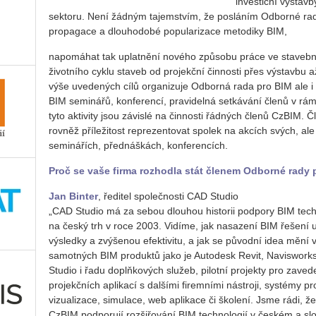
investiční výstav
sektoru. Není žádným tajemstvím, že posláním Odborné rad
propagace a dlouhodobé popularizace metodiky BIM,
napomáhat tak uplatnění nového způsobu práce ve stavebni
životního cyklu staveb od projekční činnosti přes výstavbu 
výše uvedených cílů organizuje Odborná rada pro BIM ale i j
BIM seminářů, konferencí, pravidelná setkávání členů v rám
tyto aktivity jsou závislé na činnosti řádných členů CzBIM.
rovněž příležitost reprezentovat spolek na akcích svých, ale
seminářích, přednáškách, konferencích.
Proč se vaše firma rozhodla stát členem Odborné rady 
Jan Binter
, ředitel společnosti CAD Studio
„CAD Studio má za sebou dlouhou historii podpory BIM tech
na český trh v roce 2003. Vidíme, jak nasazení BIM řešení 
výsledky a zvýšenou efektivitu, a jak se původní idea mění 
samotných BIM produktů jako je Autodesk Revit, Navisworks
Studio i řadu doplňkových služeb, pilotní projekty pro zaved
projekčních aplikací s dalšími firemními nástroji, systémy 
vizualizace, simulace, web aplikace či školení. Jsme rádi, ž
CzBIM podporují rozšiřování BIM technologií v českém a s