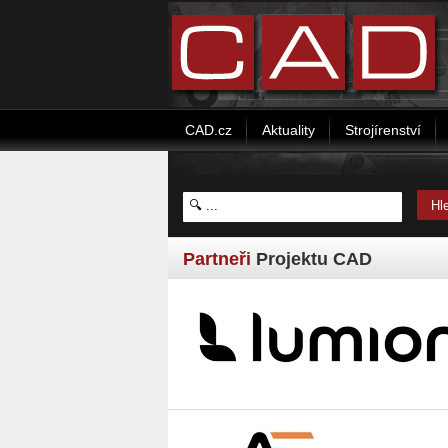
CAD.cz
Aktuality
Strojírenství
Partneři
Projektu CAD