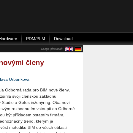
Hardware
PDM/PLM
Download
Google překladač:
 novými členy
slava Urbánková
ítala Odborná rada pro BIM nové členy,
šířila svoji členskou základnu
 Studio a Gefos inženýring. Oba noví
é svým rozhodnutím vstoupit do Odborné
ou být příkladem ostatním firmám,
 jednoznačný trend, kterým je
vést metodiku BIM do všech oblastí