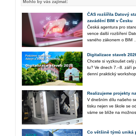
Mohlo by vás zajímat:
ČAS rozšířila Datový st
zavádění BIM v Česku
Česká agen­tu­ra pro stan­da
ven­ce další roz­ší­ře­ní Da
va­né­ho zá­ko­nem o BIM ..
Digitalizace staveb 20
Chce­te si vy­zkou­šet cel
tu? Ve dnech 7.–8. září po­
den­ní prak­tic­ký work­shop
Realizujeme projekty na 
V dneš­ním dílu na­še­ho se­r
tisku nejen ve škole se od
vá­me se blíže na mož­nos­
Co většině týmů uniká 