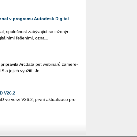
ional v programu Autodesk Digital
al, spo­leč­nost za­bý­va­jí­cí se in­že­nýr­
­tál­ní­mi ře­še­ní­mi, ozna...
i­pra­vi­la Arc­da­ta pět webi­ná­řů za­mě­ře­
 a je­jich vy­u­ži­tí. Je...
D V26.2
 ve verzi V26.2, první ak­tu­a­li­za­ce pro­