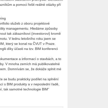
zníkům a pomoci řešit reálné otázky při
ring
folio služeb z oboru projektové
acility managementu. Hledáme způsoby
ídnout tak zákazníkovi (investorovi) kromě
odnotu. V lednu letošního roku jsem se
M, který se konal na ČVUT v Praze.
glii díky účasti na tzv. BIM konferenci
okumentace a informací o stavbách, a to
avby. V mnoha zemích má publikovatelné
upem. Domnívám se, že dokáže splnit mé
e se budu prakticky podílet na splnění
ací s BIM produkty a v neposlední řadě,
ní, tak samotné technologie BIM“