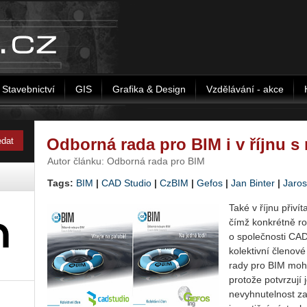
Stavebnictví
GIS
Grafika & Design
Vzdělávání - akce
Odborná rada pro BIM i v říjnu s
Autor článku: Odborná rada pro BIM
Tags:
BIM
|
CAD Studio
|
CzBIM
|
Gefos
|
Jan Binter
|
Jaro
Také v říjnu přiv
čímž konkrétně roz
o společnosti CAD
kolektivní členov
rady pro BIM moh
protože potvrzují
nevyhnutelnost za