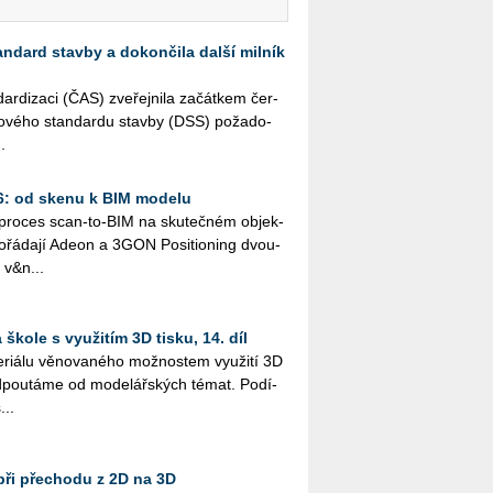
andard stavby a dokončila další milník
r­di­za­ci (ČAS) zve­řej­ni­la za­čát­kem čer­
­to­vé­ho stan­dar­du stav­by (DSS) po­ža­do­
.
26: od skenu k BIM modelu
ý pro­ces scan-to-BIM na sku­teč­ném ob­jek­
řá­da­jí Adeon a 3GON Po­si­ti­o­ning dvou­
 v&n...
škole s využitím 3D tisku, 14. díl
i­á­lu vě­no­va­né­ho mož­nos­tem vy­u­ži­tí 3D
­pou­tá­me od mo­de­lář­ských témat. Po­dí­
...
při přechodu z 2D na 3D