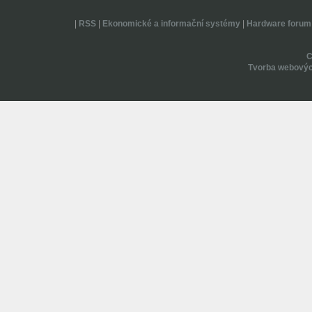
|
RSS
|
Ekonomické a informační systémy
|
Hardware forum
Tvorba webovýc