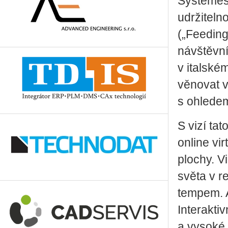
Systèmes.
udržiteln
(„Feeding 
návštěvní
v italské
věnovat 
s ohledem
S vizí ta
online vi
plochy. V
světa v r
tempem. A
Interakti
a vysoké 