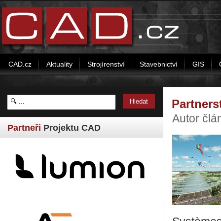
CAD.cz
Aktuality
Strojírenství
Stavebnictví
GIS
Partners
Autor člá
Partneři
Projektu CAD