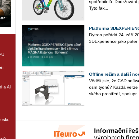
spo­tře­bi­te­lů. Do­dr­žo­vá­n
Tyto fak­...
Platforma 3DEXPERIENCE
Dy­tron po­řá­dá 24. září 
3D­Ex­pe­ri­en­ce jako páteř d
GPU
ři
Offline režim a další 
Vě­dě­li jste, že CAD soft­wa
é a AI
osm týdnů? Každá verze ob­s
ské­ho pro­stře­dí, spo­lu­pr..
Česku
enQ