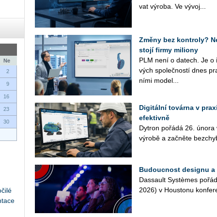
vat vý­ro­ba. Ve vý­vo­j...
Změny bez kontroly? Ne
stojí firmy miliony
PLM není o datech. Je o 
Ne
vých spo­leč­nos­tí dnes pra­
2
ní­mi mo­de­l...
9
16
Digitální továrna v prax
23
efektivně
30
Dy­tron po­řá­dá 26. února web
vý­ro­bě a za­čně­te bez­chy
Budoucnost designu a
Das­sault Sys­tè­mes po­řá
2026) v Hous­to­nu kon­fe­re
čilé
ntace