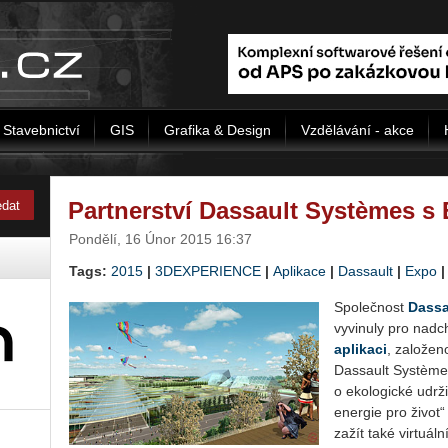
Stavebnictví
GIS
Grafika & Design
Vzdělávání - akce
Partnerství Dassault Systèmes s
Pondělí, 16 Únor 2015 16:37
Tags:
2015
|
3DEXPERIENCE
|
Aplikace
|
Dassault
|
Expo
Společnost
Dassa
vyvinuly pro nadc
aplikaci
, založen
Dassault Système
o ekologické udrž
energie pro život“
zažít také virtuál