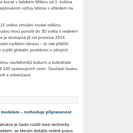
 konat v italském Milánu od 1. května
epšováním výživy lidstva s ohledem na
15 online virtuální model miliónu
 budou moci ponořit do 3D světa v reálném
ce je dostupná již od prosince 2014.
oké rozlišení obrazu – to vše přiblíží
zvýšit globální povědomí o zdrojích
nu návštěvníků kulturní a kulinářské
než 140 vystavujících zemí. Součástí budou
edí a urbanizace.
 modelem – rozhoduje připravenost
­struk­ce je často roz­díl mezi tech­nic­ky
k­tem, se kte­rým do­ká­že re­ál­ně pra­co­