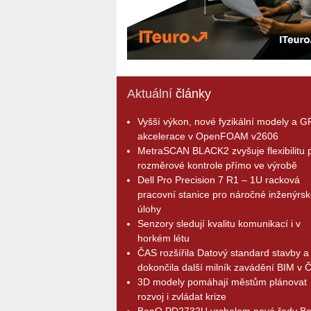
Aktuální
články
Vyšší výkon, nové fyzikální modely a 
akcelerace v OpenFOAM v2606
MetraSCAN BLACK2 zvyšuje flexibilitu p
rozměrové kontrole přímo ve výrobě
Dell Pro Precision 7 R1 – 1U racková
pracovní stanice pro náročné inženýrsk
úlohy
Senzory sledují kvalitu komunikací i v
horkém létu
ČAS rozšířila Datový standard stavby a
dokončila další milník zavádění BIM v 
3D modely pomáhají městům plánovat
rozvoj i zvládat krize
BenQ PD2732U vrcholem nové řady B