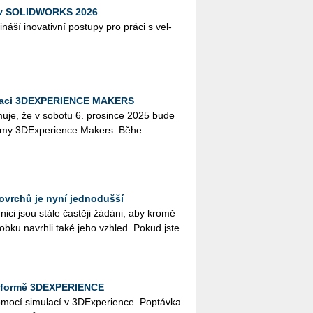
y v SOLIDWORKS 2026
á­ší ino­va­tiv­ní po­stu­py pro práci s vel­
lizaci 3DEXPERIENCE MAKERS
mu­je, že v so­bo­tu 6. pro­sin­ce 2025 bude
r­my 3DE­x­pe­ri­en­ce Ma­kers. Běhe...
ovrchů je nyní jednodušší
h­ni­ci jsou stále čas­tě­ji žá­dá­ni, aby kromě
­rob­ku na­vrh­li také jeho vzhled. Pokud jste
latformě 3DEXPERIENCE
mo­cí si­mu­la­cí v 3D­Ex­pe­ri­en­ce. Po­ptáv­ka