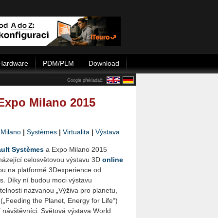
Hardware
PDM/PLM
Download
Google překladač:
 Expo Milano 2015
|
Milano
|
Systèmes
|
Virtualita
|
Výstava
ult Systèmes
a Expo Milano 2015
házející celosvětovou výstavu 3D
online
ou na platformě 3Dexperience od
s. Díky ní budou moci výstavu
itelnosti nazvanou „Výživa pro planetu,
 („Feeding the Planet, Energy for Life“)
ní návštěvníci. Světová výstava World