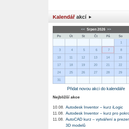
Kalendář
akcí
<<
Srpen 2026
>>
Po
Út
St
Čt
Pá
So
1
3
4
5
6
7
8
10
11
12
13
14
15
17
18
19
20
21
22
24
25
26
27
28
29
31
Přidat novou akci do kalendáře
Nejbližší akce
10.08.
Autodesk Inventor – kurz iLogic
11.08.
Autodesk Inventor – kurz pro pokro
11.08.
AutoCAD kurz – vytváření a preze
3D modelů