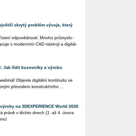
jvětší skrytý problém vývoje, který
řízení odpovědnosti. Mnoho prů­mys­lo­
cu­je s mo­der­ní­mi CAD ná­stro­ji a di­gi­tál­
i: Jak řídit kusovníky a výrobu
i­nář Ob­jev­te di­gi­tál­ní kon­ti­nu­i­tu ve
b­ným pře­vo­dem kon­strukč­ní­ho ...
 výroby na 3DEXPERIENCE World 2026
­dá právě v těch­to dnech (1. až 4. února
n­ci