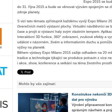
Expo 2015 se bude
do 31. října 2015 a bude se věnovat výzvám spojeným se zl
zdroje planety.
S vizí tato témata zpřístupnit každému vyvíjí Expo Milano 20
čtverečních metrů výstavní plochy. Virtuální návštěvníci se
čase a projít si výstavní haly svým vlastním tempem. Aplika
Interaktivní 3D funkce, 360° zobrazení, zvukové efekty a vys
událost v názorném, živém a informativním duchu a pomůže 
výživy na planetě.
Během výstavy Expo Milano 2015 zažije odhadem na 20 milió
tradice a technologie týkající se produkce potravin z více 
i akce, show, konference a setkání na téma životního prostř
Mohlo by vás zajímat:
Konstrukce nekončí 3D
dat pro výrobu
Vý­rob­ní při­pra­ve­nost kon
správ­ným ná­vrhem a pro­je