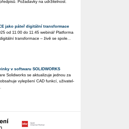
í před­pi­sů. Po­ža­dav­ky na udr­ži­tel­nost.
 jako páteř digitální transformace
2025 od 11:00 do 11:45 webi­nář Plat­for­ma
i­gi­tál­ní trans­for­ma­ce – živě se spo­le...
novinky v softwaru SOLIDWORKS
re So­lid­works se ak­tu­a­li­zu­je jed­nou za
a­hu­je vy­lep­še­ní CAD funk­cí, uži­va­tel­
.