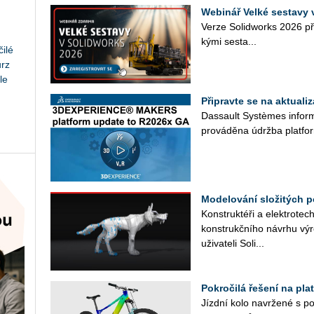
Webinář Velké sestav
Verze So­lid­works 2026 při­n
ký­mi se­sta­...
ilé
urz
le
Připravte se na aktua
Das­sault Sys­tè­mes in­for­
pro­vá­dě­na údrž­ba plat­fo
Modelování složitých p
Kon­struk­té­ři a elek­tro­tec
kon­strukč­ní­ho ná­vr­hu vý
uži­va­te­li So­li...
Pokročilá řešení na p
Jízd­ní kolo na­vr­že­né s po­