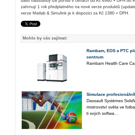
další nadstavby lze pořídit v cenách od Kč 6980 + DPH do
zahrnují 1 rok předplatného na nové verze produktů (updat
verze Matlab & Simulink je k dispozici za Kč 1380 + DPH.
Mohlo by vás zajímat:
Rambam, EOS a PTC plán
centrum
Rambam Health Care Cam
Simulace profesionáln
Das­sault Sys­tè­mes So­lid­Wo
mi­s­trov­ství světa ve fot­b
ti svých soft­wa­...