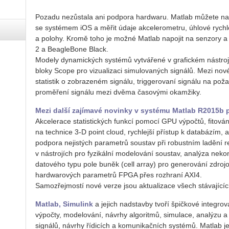
Pozadu nezůstala ani podpora hardwaru. Matlab můžete napo
se systémem iOS a měřit údaje akcelerometru, úhlové rychlo
a polohy. Kromě toho je možné Matlab napojit na senzory a
2 a BeagleBone Black.
Modely dynamických systémů vytvářené v grafickém nástro
bloky Scope pro vizualizaci simulovaných signálů. Mezi no
statistik o zobrazeném signálu, triggerovaní signálu na pož
proměření signálu mezi dvěma časovými okamžiky.
Mezi další zajímavé novinky v systému Matlab R2015b p
Akcelerace statistických funkcí pomocí GPU výpočtů, fitová
na technice 3-D point cloud, rychlejší přístup k databázím,
podpora nejistých parametrů soustav při robustním ladění r
v nástrojích pro fyzikální modelování soustav, analýza nek
datového typu pole buněk (cell array) pro generování zdroj
hardwarových parametrů FPGA přes rozhraní AXI4.
Samozřejmostí nové verze jsou aktualizace všech stávajícíc
Matlab, Simulink
a jejich nadstavby tvoří špičkové integro
výpočty, modelování, návrhy algoritmů, simulace, analýzu a
signálů, návrhy řídicích a komunikačních systémů. Matlab je 