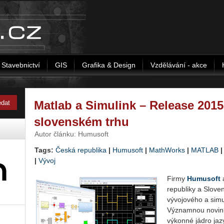
Stavebnictví
GIS
Grafika & Design
Vzdělávání - akce
Matlab a Simulink – Release 201
slovenském trhu
Autor článku: Humusoft
Tags:
Česká republika
|
Humusoft
|
MathWorks
|
MATLAB
|
Vývoj
Firmy
Humusoft
republiky a Slove
vývojového a simu
Významnou novin
výkonné jádro jaz