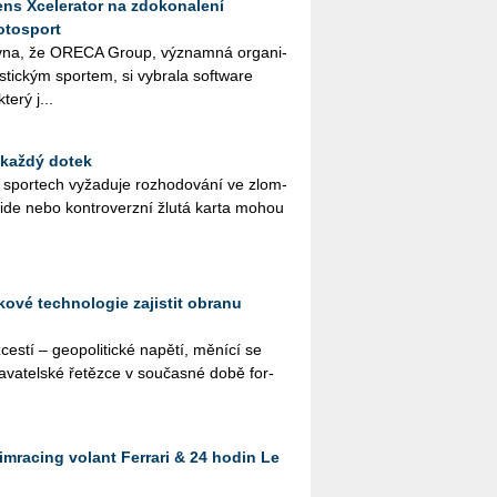
ns Xcelerator na zdokonalení
otosport
­na, že ORE­CA Group, vý­znam­ná or­ga­ni­
ris­tic­kým spor­tem, si vy­bra­la soft­ware
terý j...
 každý dotek
ch spor­tech vy­ža­du­je roz­ho­do­vá­ní ve zlom­
­si­de nebo kon­tro­verz­ní žlutá karta mohou
ové technologie zajistit obranu
s­tí – ge­o­po­li­tic­ké na­pě­tí, mě­ní­cí se
a­va­tel­ské ře­těz­ce v sou­čas­né době for­
imracing volant Ferrari & 24 hodin Le