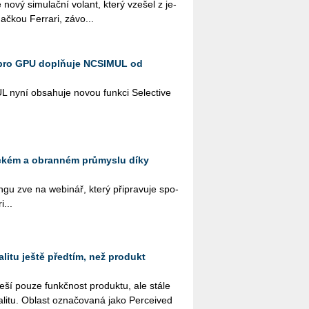
 nový si­mu­lač­ní vo­lant, který vze­šel z je­
ač­kou Ferra­ri, zá­vo­...
pro GPU doplňuje NCSIMUL od
L nyní ob­sa­hu­je novou funk­ci Se­lecti­ve
eckém a obranném průmyslu díky
­gu zve na webi­nář, který při­pra­vu­je spo­
i...
litu ještě předtím, než produkt
e­ší pouze funkč­nost pro­duk­tu, ale stále
­li­tu. Ob­last ozna­čo­va­ná jako Per­ce­i­ved