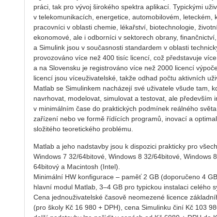
práci, tak pro vývoj širokého spektra aplikací. Typickými uživ
v telekomunikacích, energetice, automobilovém, leteckém,
pracovníci v oblasti chemie, lékařství, biotechnologie, život
ekonomové, ale i odborníci v sektorech obrany, finančnictví
a Simulink jsou v současnosti standardem v oblasti technick
provozováno více než 400 tisíc licencí, což představuje více
a na Slovensku je registrováno více než 2000 licencí výpo
licencí jsou víceuživatelské, takže odhad počtu aktivních uži
Matlab se Simulinkem nacházejí své uživatele všude tam, kd
navrhovat, modelovat, simulovat a testovat, ale především
v minimálním čase do praktických podmínek reálného světa -
zařízení nebo ve formě řídících programů, inovací a optimal
složitého teoretického problému.
Matlab a jeho nadstavby jsou k dispozici prakticky pro vše
Windows 7 32/64bitové, Windows 8 32/64bitové, Windows 8
64bitový a Macintosh (Intel).
Minimální HW konfigurace – paměť 2 GB (doporučeno 4 GB
hlavní modul Matlab, 3–4 GB pro typickou instalaci celého 
Cena jednouživatelské časově neomezené licence základní
(pro školy Kč 16 980 + DPH), cena Simulinku činí Kč 103 9