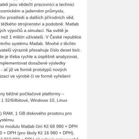
ateli jsou vědečtí pracovníci a technici
 kosmickém a jaderném průmyslu,
ního prostředí a dalších přírodních věd,
, těžkého strojírenství a podobně. Matlab
ých výpočtů a simulací. Na světě je
 než 1 milión uživatelů. V České republice
četního systému Matlab. Mnohé z těchto
vatelů výrazně přesahuje číslo deset tisíc.
e je třeba rychle a úspěšně analyzovat,
 implementovat dosažené výsledky
 ať již ve formě prototypů nových
izací ve výrobě či ve formě vyřešení
chny běžné počítačové platformy –
.1 32/64bitové, Windows 10, Linux
) RAM, 1 GB diskového prostoru pro
systému.
ho modulu Matlab činí Kč 68 980 + DPH
80 + DPH (pro školy Kč 16 980 + DPH),