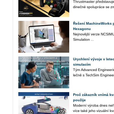
Thrust­mas­ter před­sta­vu­je
di­neč­né spo­lu­prá­ce se zn
Řešení MachineWorks 
Hexagonu
Nej­no­věj­ší verze NC­SI­MU
Si­mu­lati­on ...
Urychlení vývoje v let
simulacím
Tým Advan­ced En­gi­nee­rin
leč­ně s Tech­Si­m Engineer
Proč zákazník vnímá kva
použije
Mo­der­ní vý­ro­ba dnes ne­ř
více také jeho vi­zu­ál­ní kva