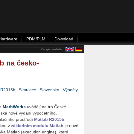
Hardware
PDM/PLM
Download
Google překladač:
5b na česko-
|
R2015b
|
Simulace
|
Slovensko
|
Výpočty
a
MathWorks
uvádějí na trh České
nska nové vydání výpočetního,
lačního prostředí
Matlab R2015b
.
kou v
základním modulu Matlab
je nové
yka Matlab (execution engine), které