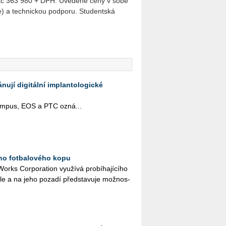
 Kč 363 980 + DPH. Uvedené ceny v sobě
e) a technickou podporu. Studentská
ují digitální implantologické
pus, EOS a PTC ozná­...
ího fotbalového kopu
rks Cor­po­rati­on vy­u­ží­vá pro­bí­ha­jí­cí­ho
a­le a na jeho po­za­dí před­sta­vu­je mož­nos­