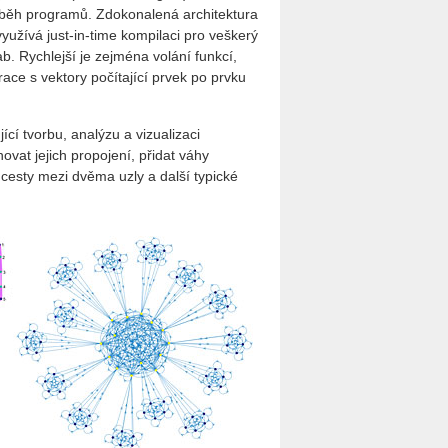
ší běh programů. Zdokonalená architektura
yužívá just-in-time kompilaci pro veškerý
b. Rychlejší je zejména volání funkcí,
ace s vektory počítající prvek po prvku
cí tvorbu, analýzu a vizualizaci
ovat jejich propojení, přidat váhy
í cesty mezi dvěma uzly a další typické