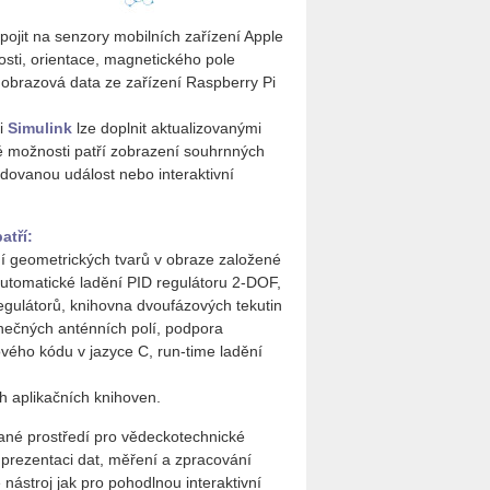
jit na senzory mobilních zařízení Apple
sti, orientace, magnetického pole
 obrazová data ze zařízení Raspberry Pi
ji
Simulink
lze doplnit aktualizovanými
vé možnosti patří zobrazení souhrnných
adovanou událost nebo interaktivní
atří:
ní geometrických tvarů v obraze založené
 automatické ladění PID regulátoru 2-DOF,
egulátorů, knihovna dvoufázových tekutin
onečných anténních polí, podpora
ového kódu v jazyce C, run-time ladění
h aplikačních knihoven.
vané prostředí pro vědeckotechnické
 prezentaci dat, měření a zpracování
nástroj jak pro pohodlnou interaktivní