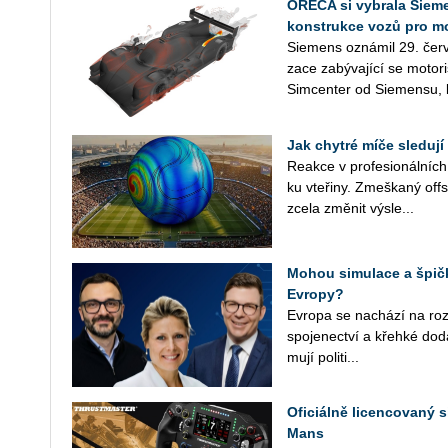
ORECA si vybrala Sieme
konstrukce vozů pro m
Sie­mens ozná­mil 29. červ
za­ce za­bý­va­jí­cí se mo­to­
Sim­cen­ter od Sie­men­su, k
Jak chytré míče sledují
Re­ak­ce v pro­fe­si­o­nál­ní
ku vte­ři­ny. Zmeš­ka­ný off
zcela změ­nit vý­sle...
Mohou simulace a špičk
Evropy?
Ev­ro­pa se na­chá­zí na roz­ce
spo­je­nec­tví a křeh­ké do­d
mu­jí po­li­ti­...
Oficiálně licencovaný s
Mans