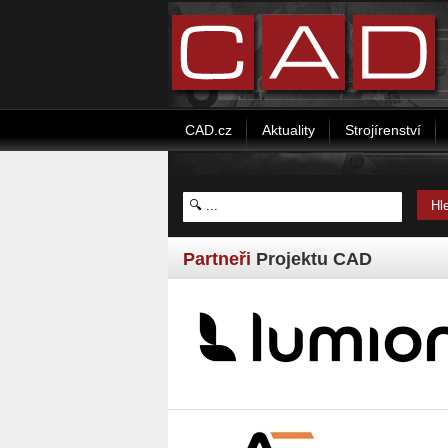
CAD.cz
Aktuality
Strojírenství
Partneři
Projektu CAD