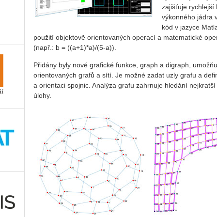
zajišťuje rychlej
výkonného jádra v
kód v jazyce Matla
použití objektově orientovaných operací a matematické oper
(např.: b = ((a+1)*a)/(5-a)).
Přidány byly nové grafické funkce, graph a digraph, umožňují
orientovaných grafů a sítí. Je možné zadat uzly grafu a defin
a orientaci spojnic. Analýza grafu zahrnuje hledání nejkratš
úlohy.