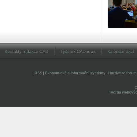
Kontakty redakce CAD
Týdeník CADnews
Kalendář akcí
|
RSS
|
Ekonomické a informační systémy
|
Hardware forum
Tvorba webovýc