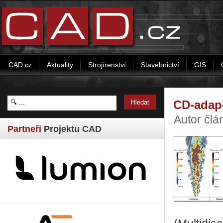
CAD.cz
Aktuality
Strojírenství
Stavebnictví
GIS
CD-adap
Autor čl
Partneři
Projektu CAD