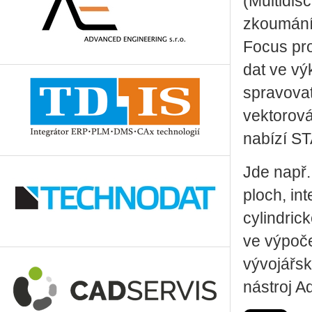
(Multidis
zkoumání 
Focus pro
dat ve vý
spravovat
vektorová
nabízí S
Jde např.
ploch, int
cylindric
ve výpoče
vývojářsk
nástroj A