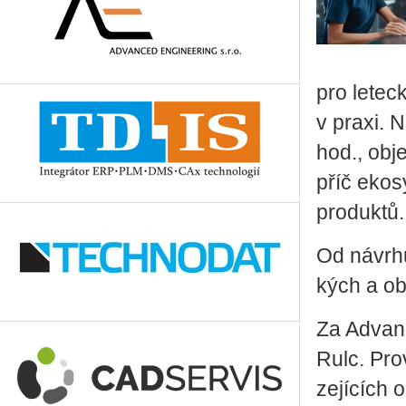
pro le­tec­
v praxi. N
hod., ob­je
příč eko­sy
pro­duk­tů.
Od ná­vr­hu
kých a ob
Za Advan­c
Rulc. Pro­v
ze­jí­cích 