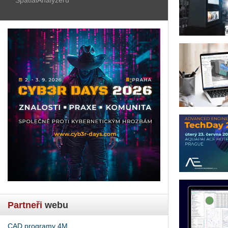
Partneři
webu
CAD programy 4M