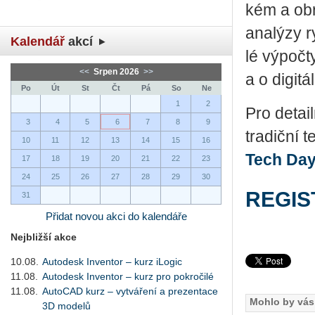
kém a obra
ana­lý­zy r
Kalendář
akcí
lé vý­po­čt
<<
Srpen 2026
>>
a o di­gi­tá
Po
Út
St
Čt
Pá
So
Ne
1
2
Pro de­tail
3
4
5
6
7
8
9
tra­dič­ní 
10
11
12
13
14
15
16
Tech Day
17
18
19
20
21
22
23
24
25
26
27
28
29
30
REGIS
31
Přidat novou akci do kalendáře
Nejbližší akce
10.08.
Autodesk Inventor – kurz iLogic
11.08.
Autodesk Inventor – kurz pro pokročilé
11.08.
AutoCAD kurz – vytváření a prezentace
Mohlo by vás 
3D modelů