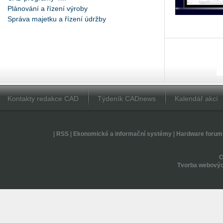
Plánování a řízení výroby
Správa majetku a řízení údržby
Kontakty redakce CAD
Týdeník CADnews
Kalendář akcí
|
RSS
|
Ekonomické a informační systémy
|
Hardware forum
Tvorba webovýc