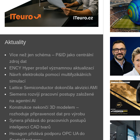
Aktuality
Více než jen schéma – P&ID jako centrální
zdroj dat
ENCY Hyper prošel významnou aktualizací
Návrh elektrokola pomocí multifyzikálních
simulací
Lattice Semiconductor dokončila akvizici AMI
Siemens rozvíjí pracovní postupy založené
na agentní AI
Konstrukce nekončí 3D modelem –
rozhoduje připravenost dat pro výrobu
Synera přidává do pracovních postupů
inteligenci CAD tvarů
Hexagon přidává podporu OPC UA do
SpatialAnalyzeru