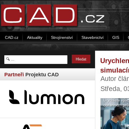
CAD.cz
Aktuality
Strojírenství
Stavebnictví
GIS
Urychlen
simulac
Partneři
Projektu CAD
Autor člá
Středa, 