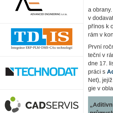
a obra­ny.
v do­da­va­
pří­nos k o
rám v kon
První roč­
teč­ní v r
dne 17. lis
prá­ci s
Ad
Net), jejíž
gie v ob­la
„Aditiv