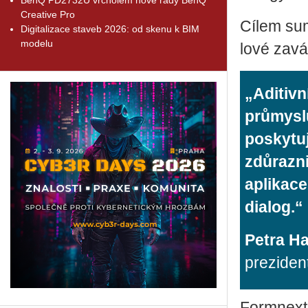
Creative Pro
Cílem sum­
Digitalizace staveb 2026: od skenu k BIM
modelu
lo­vé za­vá
„Aditivn
průmysl
poskytu
zdůrazni
aplikac
dialog.“
Petra H
prezide
Form­next 