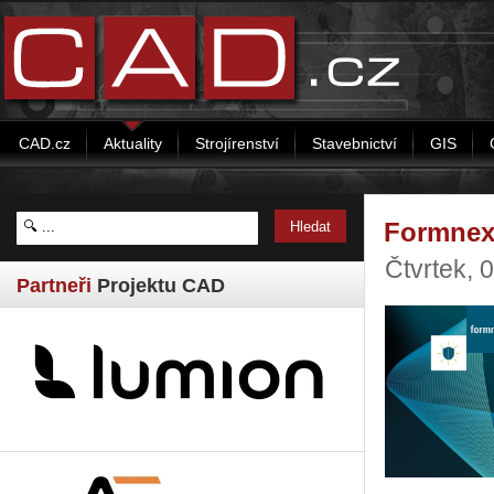
CAD.cz
Aktuality
Strojírenství
Stavebnictví
GIS
Formnext
Čtvrtek, 
Partneři
Projektu CAD