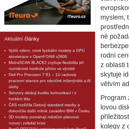
ev­rop­sko
mys­lem, te
pro­střed­n
né po­ža­d
Aktuální
články
ber­bez­pe
Vyšší výkon, nové fyzikální modely a GPU
rod­ní cen­
akcelerace v OpenFOAM v2606
MetraSCAN BLACK2 zvyšuje flexibilitu při
z ob­las­ti 
rozměrové kontrole přímo ve výrobě
sky­tu­je i
Dell Pro Precision 7 R1 – 1U racková
pracovní stanice pro náročné inženýrské a AI
vět­vím adi­
úlohy
Senzory sledují kvalitu komunikací i v
Pro­gram za
horkém létu
ČAS rozšířila Datový standard stavby a
lo­vou dis­k
dokončila další milník zavádění BIM v Česku
pří­le­ži­t
3D modely pomáhají městům plánovat
rozvoj i zvládat krize
ko­le­gy z
BenQ PD2732U vrcholem nové řady BenQ