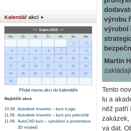
průmyslu
dodavate
Kalendář
akcí
výrobu ř
výrobní 
<<
Srpen 2026
>>
Po
Út
St
Čt
Pá
So
Ne
strategi
1
2
bezpečn
3
4
5
6
7
8
9
10
11
12
13
14
15
16
Martin 
17
18
19
20
21
22
23
zakládaj
24
25
26
27
28
29
30
31
Tento nový 
Přidat novou akci do kalendáře
lu a aka­de
Nejbližší akce
něž patří ř
10.08.
Autodesk Inventor – kurz iLogic
11.08.
Autodesk Inventor – kurz pro pokročilé
za­ká­zek, l
11.08.
AutoCAD kurz – vytváření a prezentace
va dat. Ob
3D modelů