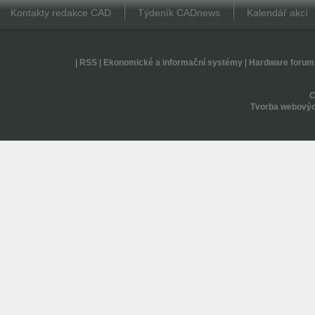
Kontakty redakce CAD
Týdeník CADnews
Kalendář akcí
|
RSS
|
Ekonomické a informační systémy
|
Hardware forum
Tvorba webovýc