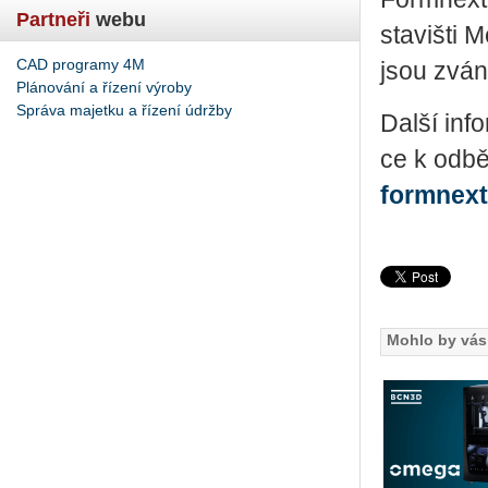
Partneři
webu
sta­viš­ti
CAD programy 4M
jsou zván
Plánování a řízení výroby
Správa majetku a řízení údržby
Další in­fo
ce k od­bě
formnex
Mohlo by vás 