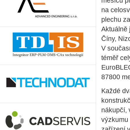
měsíců př
na celosv
plechu za
Aktuálně 
Číny, Ni
V současn
téměř cel
EuroBLECH
87800 met
Každé dva
konstrukč
nákupčí, v
výzkumu a
zařízení 