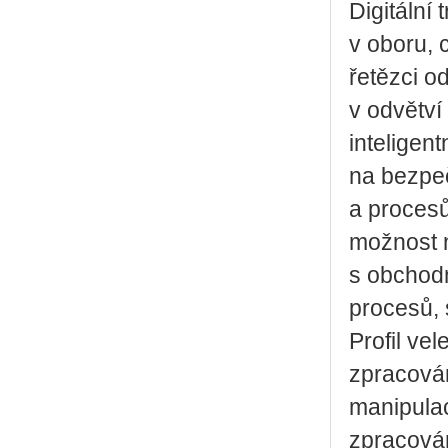
Digitální
v oboru,
řetězci o
v odvětví
inteligen
na bezpeč
a proces
možnost n
s obchodn
procesů, 
Profil ve
zpracován
manipulac
zpracován