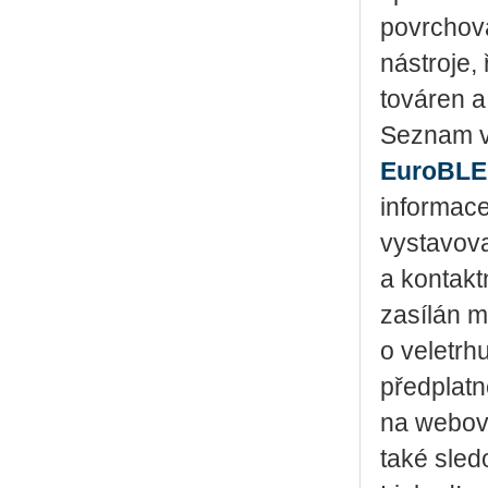
povrchová
nástroje,
továren a
Seznam v
EuroBL
informace
vystavova
a kontakt
zasílán m
o veletrh
předplat
na webov
také sled