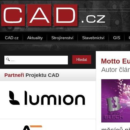
CAD.cz
Aktuality
Strojírenství
Stavebnictví
GIS
Motto Eu
Autor čl
Partneři
Projektu CAD