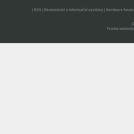
|
RSS
|
Ekonomické a informační systémy
|
Hardware forum
Tvorba webovýc