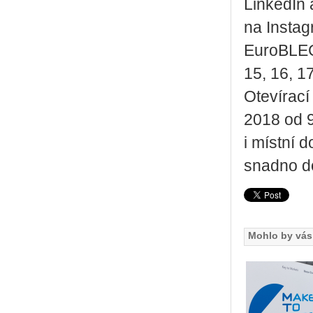
LinkedIn
na Instag
EuroBLECH
15, 16, 1
Otevírací
2018 od 9
i místní d
snadno d
Mohlo by vás 