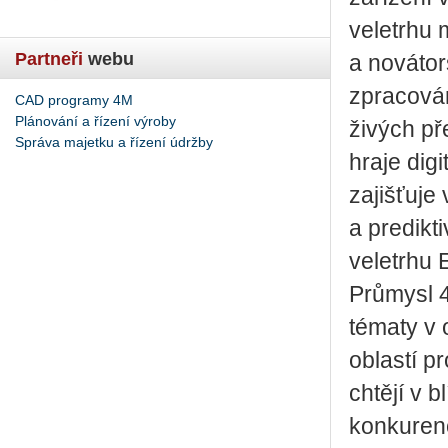
veletrhu 
Partneři
webu
a novátor
zpracován
CAD programy 4M
Plánování a řízení výroby
živých př
Správa majetku a řízení údržby
hraje digi
zajišťuje
a predikt
veletrhu 
Průmysl 4
tématy v 
oblastí p
chtějí v 
konkurenč