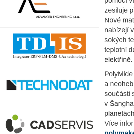
pomocí vl
zesiluje 
Nové mat
nabízejí 
so­kých t
teplotní d
elektřině.
PolyMide 
a neohebn
součásti 
v Šanghaj
planetách
Více info
polymak