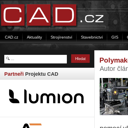
CAD.cz
Aktuality
Strojírenství
Stavebnictví
GIS
Polymake
Autor čl
Partneři
Projektu CAD