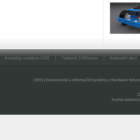
Kontakty redakce CAD
Týdeník CADnews
Kalendář akcí
|
RSS
|
Ekonomické a informační systémy
|
Hardware forum
Tvorba webovýc