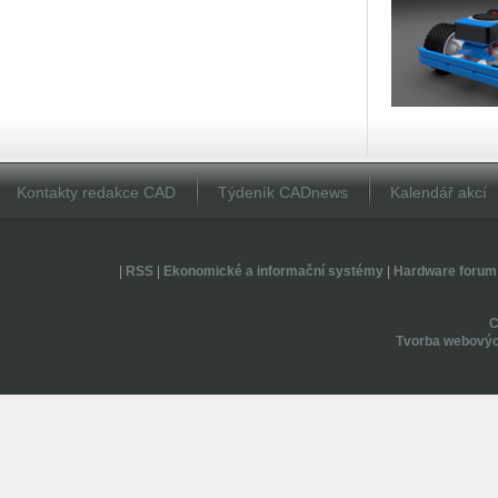
Kontakty redakce CAD
Týdeník CADnews
Kalendář akcí
|
RSS
|
Ekonomické a informační systémy
|
Hardware forum
Tvorba webovýc