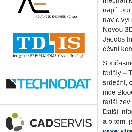
me­cha­ni­
např. pro 
navíc vy­u­ž
Novou 3D ti
Ja­cobs In­s
cévní kom­
Sou­čas­ně
te­ri­á­ly –
sr­deč­ní, 
ni­ce Bloo
te­ri­ál ze
Další inf
a o tom, 
www.stra