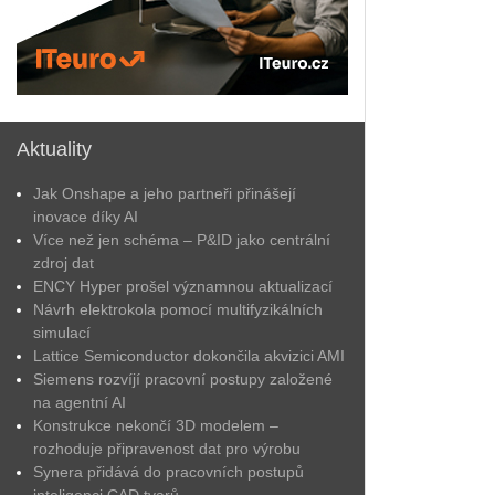
Aktuality
Jak Onshape a jeho partneři přinášejí
inovace díky AI
Více než jen schéma – P&ID jako centrální
zdroj dat
ENCY Hyper prošel významnou aktualizací
Návrh elektrokola pomocí multifyzikálních
simulací
Lattice Semiconductor dokončila akvizici AMI
Siemens rozvíjí pracovní postupy založené
na agentní AI
Konstrukce nekončí 3D modelem –
rozhoduje připravenost dat pro výrobu
Synera přidává do pracovních postupů
inteligenci CAD tvarů