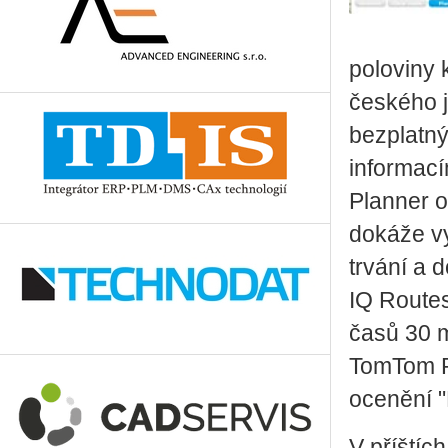
poloviny 
českého 
bezplatn
informací
Planner o
dokáže vy
trvání a 
IQ Routes
časů 30 m
TomTom Ro
ocenění "
V příštíc