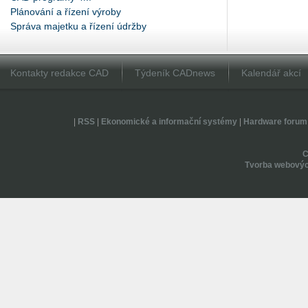
Plánování a řízení výroby
Správa majetku a řízení údržby
Kontakty redakce CAD
Týdeník CADnews
Kalendář akcí
|
RSS
|
Ekonomické a informační systémy
|
Hardware forum
Tvorba webovýc