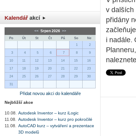
v dalších
Kalendář
akcí
přidány n
začleňuje
<<
Srpen 2026
>>
Po
Út
St
Čt
Pá
So
Ne
i nadále.
1
2
Planneru,
3
4
5
6
7
8
9
naleznete
10
11
12
13
14
15
16
17
18
19
20
21
22
23
24
25
26
27
28
29
30
31
Přidat novou akci do kalendáře
Nejbližší akce
10.08.
Autodesk Inventor – kurz iLogic
11.08.
Autodesk Inventor – kurz pro pokročilé
11.08.
AutoCAD kurz – vytváření a prezentace
3D modelů