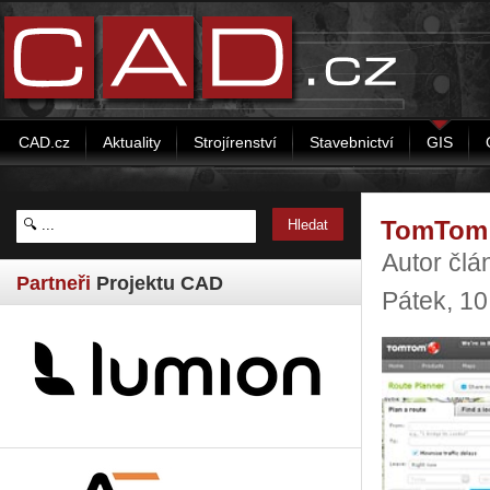
CAD.cz
Aktuality
Strojírenství
Stavebnictví
GIS
TomTom o
Autor člá
Partneři
Projektu CAD
Pátek, 1