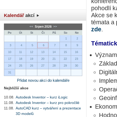
konferen
pohodlí k
Akce se k
Kalendář
akcí
témata a 
<<
Srpen 2026
>>
zde
.
Po
Út
St
Čt
Pá
So
Ne
1
2
Tématick
3
4
5
6
7
8
9
10
11
12
13
14
15
16
Významn
17
18
19
20
21
22
23
Základ
24
25
26
27
28
29
30
Digitá
31
Imple
Přidat novou akci do kalendáře
Nejbližší akce
Operač
Geoinf
10.08.
Autodesk Inventor – kurz iLogic
11.08.
Autodesk Inventor – kurz pro pokročilé
Ekonomi
11.08.
AutoCAD kurz – vytváření a prezentace
3D modelů
Hodnot