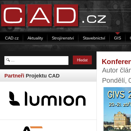
CAD.cz
Aktuality
Strojírenství
Stavebnictví
GIS
Konfere
Autor člá
Partneři
Projektu CAD
Pondělí,