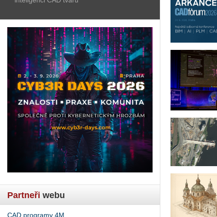
Partneři
webu
CAD programy 4M