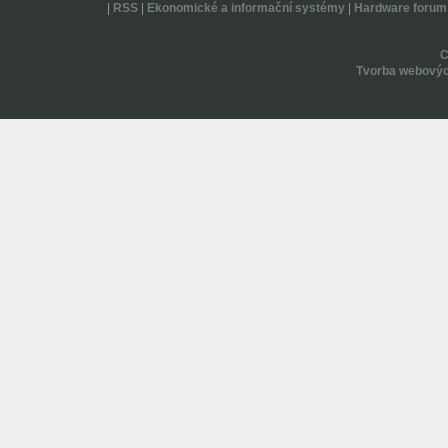
|
RSS
|
Ekonomické a informační systémy
|
Hardware forum
Tvorba webovýc