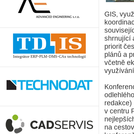
GIS, využ
koordinac
souvisejí
shrnující
priorit č
plánů a p
včetně ek
využívání
Konferen
odlehlého
redakce) 
v centru
nejlepšíc
na cestov