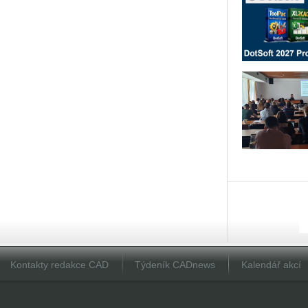
Kontakty redakce CAD
Týdeník CADnews
Kalendář akcí