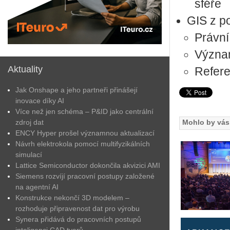
sféře
GIS z p
Právní
Význam
Aktuality
Refere
Jak Onshape a jeho partneři přinášejí
inovace díky AI
Více než jen schéma – P&ID jako centrální
zdroj dat
Mohlo by vás 
ENCY Hyper prošel významnou aktualizací
Návrh elektrokola pomocí multifyzikálních
simulací
Lattice Semiconductor dokončila akvizici AMI
Siemens rozvíjí pracovní postupy založené
na agentní AI
Konstrukce nekončí 3D modelem –
rozhoduje připravenost dat pro výrobu
Synera přidává do pracovních postupů
inteligenci CAD tvarů