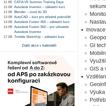
11.08.
CATIA V5 Summer Training Days
sekund
12.08.
Autodesk Inventor – základní kurz
12.08.
Blender – úvod do 3D
Monito
13.08.
AutoCAD – kurz pro středně pokročilé
Nastave
13.08.
Autodesk Fusion 360 – základní kurz
14.08.
Autodesk Fusion 360 – pro uživatele
Inovace
Autodesk Inventor
Geopor
17.08.
Trimble SketchUp – základní kurz
GI tec
Další akce v kalendáři
Mobiln
Využit
GIS a
Vzdělan
Geoinf
Výuka
Potřeb