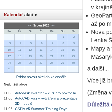
v krajin
Kalendář
akcí
GeoParti
až po mo
<<
Srpen 2026
>>
Nová po
Po
Út
St
Čt
Pá
So
Ne
1
2
Lenka Š
3
4
5
6
7
8
9
Mapy a v
10
11
12
13
14
15
16
Masaryk
17
18
19
20
21
22
23
24
25
26
27
28
29
30
a další...
31
Přidat novou akci do kalendáře
Více již 
Nejbližší akce
(Změna v
11.08.
Autodesk Inventor – kurz pro pokročilé
11.08.
AutoCAD kurz – vytváření a prezentace
3D modelů
Důležitá 
11.08.
CATIA V5 Summer Training Days