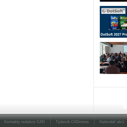
Kontakty redakce CAD
Týdeník CADnews
Kalendář akcí