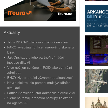
Aktuality
Trh s 2D CAD zůstává strukturálně silný
FARO vylepšuje funkce laserového skeneru
Blink
Jak Onshape a jeho partneři přinášejí
inovace díky AI
Více než jen schéma – P&ID jako centrální
zdroj dat
ENCY Hyper prošel významnou aktualizací
Návrh elektrokola pomocí multifyzikálních
simulací
Lattice Semiconductor dokončila akvizici AMI
Siemens rozvíjí pracovní postupy založené
na agentní AI