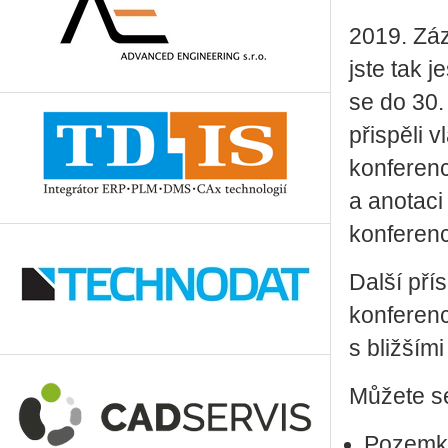
2019. Zá
jste tak j
se do 30.
přispěli
konferenc
a anotaci
konferenc
Další př
konferenc
s bližším
Můžete se
Pozemko