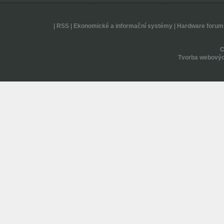
|
RSS
|
Ekonomické a informační systémy
|
Hardware forum
Tvorba webovýc