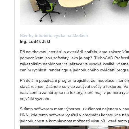
Návrhy interiérů, výuka na školách
Ing. Luděk Jekl
Při navrhování interiérů a exteriérů potřebujeme zákazníkům
pomocníkem jsou softwary, jako je např. TurboCAD Profes
zákazníkům nabídnout vizualizace ve vysoké kvalitě, včetn
cením rychlosti renderingu a jednoduchého ovládání progr
Při delším používání programu zjistíte, že modelace inter
stává rutinou. Začnete se více zabývat světly a texturou. V
nasvícení a zaměřuji se na textury, které mají v poměru rych
největší význam.
S tímto softwarem mám výbornou zkušenost nejenom v navrh
HNN, kde tento software vyučuji v předmětu konstrukce náby
jednoduchost a komplexnost možností výstupů, které tento 