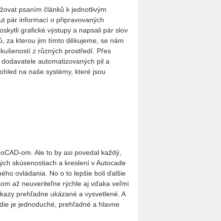
žovat psaním článků k jednotlivým
ut pár informací o připravovaných
skytli grafické výstupy a napsali pár slov
ů, za kterou jim tímto děkujeme, se nám
ušeností z různých prostředí. Přes
o dodavatele automatizovaných pil a
 pohled na naše systémy, které jsou
rboCAD-om. Ale to by asi povedal každý,
ch skúsenostiach a kreslení v Autocade
ho ovládania. No o to lepšie boli ďalšie
m až neuveriteľne rýchle aj vďaka veľmi
íkazy prehľadne ukázané a vysvetlené. A
edie je jednoduché, prehľadné a hlavne