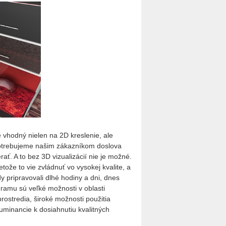
 vhodný nielen na 2D kreslenie, ale
potrebujeme našim zákazníkom doslova
rať. A to bez 3D vizualizácií nie je možné.
ože to vie zvládnuť vo vysokej kvalite, a
y pripravovali dlhé hodiny a dni, dnes
ramu sú veľké možnosti v oblasti
rostredia, široké možnosti použitia
uminancie k dosiahnutiu kvalitných