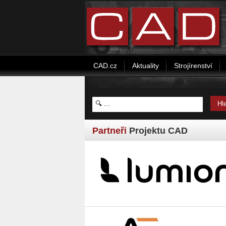
CAD.cz
Aktuality
Strojírenství
Partneři
Projektu CAD