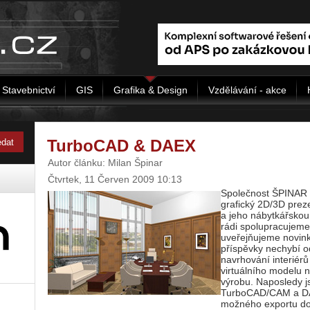
Stavebnictví
GIS
Grafika & Design
Vzdělávání - akce
TurboCAD & DAEX
Autor článku: Milan Špinar
Čtvrtek, 11 Červen 2009 10:13
Společnost ŠPINAR –
grafický 2D/3D pre
a jeho nábytkářsko
rádi spolupracujeme
uveřejňujeme novink
příspěvky nechybí o
navrhování interiérů
virtuálního modelu 
výrobu. Naposledy js
TurboCAD/CAM a DAE
možného exportu do