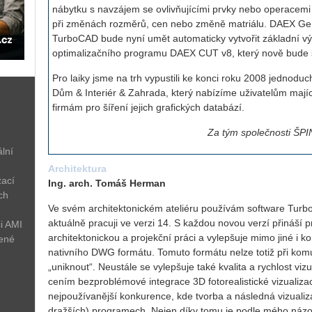
nábytku s navzájem se ovlivňujícími prvky nebo operacemi a
při změnách rozměrů, cen nebo změně matriálu. DAEX Gen
TurboCAD bude nyní umět automaticky vytvořit základní v
optimalizačního programu DAEX CUT v8, který nově bude so
Pro laiky jsme na trh vypustili ke konci roku 2008 jedn
Dům & Interiér & Zahrada, který nabízíme uživatelům maj
firmám pro šíření jejich grafických databází.
Za tým společnosti ŠPINA
lní
Architektura
zací
Ing. arch. Tomáš Herman
ch
Ve svém architektonickém ateliéru používám software Turbo
aktuálně pracuji ve verzi 14. S každou novou verzí přináší 
i AMI
architektonickou a projekční práci a vylepšuje mimo jiné i k
žené
nativního DWG formátu. Tomuto formátu nelze totiž při komun
„uniknout“. Neustále se vylepšuje také kvalita a rychlost viz
cením bezproblémové integrace 3D fotorealistické vizualiza
nejpoužívanější konkurence, kde tvorba a následná vizuali
dražších) programech. Nejen díky tomu je podle mého ná