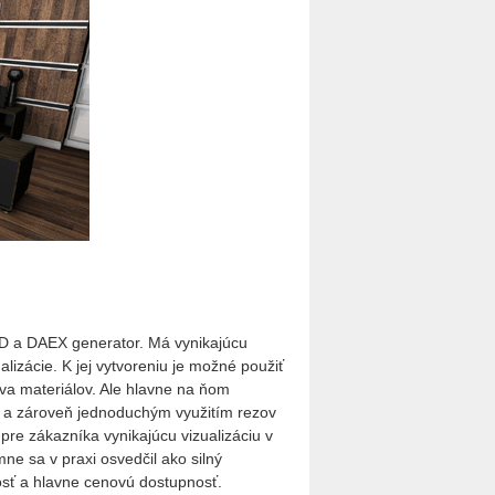
AD a DAEX generator. Má vynikajúcu
ualizácie. K jej vytvoreniu je možné použiť
tva materiálov. Ale hlavne na ňom
 a zároveň jednoduchým využitím rezov
re zákazníka vynikajúcu vizualizáciu v
ne sa v praxi osvedčil ako silný
osť a hlavne cenovú dostupnosť.