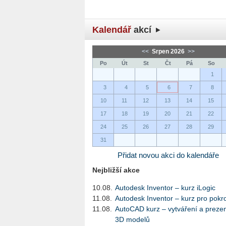
Kalendář
akcí
<<
Srpen 2026
>>
Po
Út
St
Čt
Pá
So
1
3
4
5
6
7
8
10
11
12
13
14
15
17
18
19
20
21
22
24
25
26
27
28
29
31
Přidat novou akci do kalendáře
Nejbližší akce
10.08.
Autodesk Inventor – kurz iLogic
11.08.
Autodesk Inventor – kurz pro pokro
11.08.
AutoCAD kurz – vytváření a preze
3D modelů