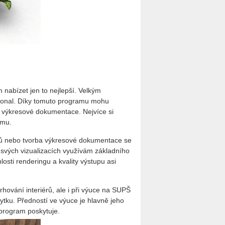
 nabízet jen to nejlepší. Velkým
sional. Díky tomuto programu mohu
ě výkresové dokumentace. Nejvíce si
amu.
iérů nebo tvorba výkresové dokumentace se
e svých vizualizacích využívám základního
losti renderingu a kvality výstupu asi
ování interiérů, ale i při výuce na SUPŠ
tku. Předností ve výuce je hlavně jeho
program poskytuje.