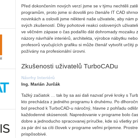
Před dokončením nových verzí jsme se v týmu nechtěli zatě
programům, proto jsme si dovolili pro čtenáře IT CAD shrno
novinkách a oslovili jsme některé naše uživatele, aby nám po
svých zkušeností. Díky pohotové reakci oslovených uživatel
ve věčném zápase o čas podařilo dát dohromady mozaiku zk
názory návrháře interiérů, architekta, výrobce nábytku neb
profesorů vyučujících grafiku si může čtenář vytvořit určitý
požívány na profesionální úrovni.
Zkušenosti uživatelů TurboCADu
Návrhy Interiérů
Ing. Marián Jurčák
Tažký začiatok … tak by sa asi dali nazvať prvé kroky s Tu
kto prechádza z jedného programu k druhému. Po dlhoročný
bol prechod k TurboCAD-u náročný, hlavne z pohľadu odlišné
každodenné skúsenosti. Napredovanie v programe bolo časo
dobre a jednoducho spracovanej príručke, kde sú všetky pr
za pár dní sa cíti človek v programe veľmi príjemne. Prostr
prispôsobivé.