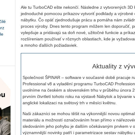
Ale tu TurboCAD ešte nekončí. Následne z vytvorených 3D ko
jednoduché pomocou príkazov vytvoriť podklady a výrobné 
nábytku. Čo opäť zjednodušuje prácu a pomáha nám zvládnuť
ilé
proces výroby. Dnes tento program môžem len doporučiť, 
urz
vylepšuje a pridávajú sa doň nové, užitočné funkcie a prík
le
rozšíreniam používať v rôznych oblastiach, kde je vyžadova
a mnoho ďalších požiadaviek.
Aktuality z výv
Společnost ŠPINAR – software v současné době pracuje
Professional v8 a vyladění programu TurboCAD Profession
uvolníme na českém a slovenském trhu v průběhu února 
prvním čtvrtletí tohoto roku na výstavě Nábytok a bývanie 
anglické lokalizaci na světový trh v měsíci květnu.
Naši zákazníci se mohou těšit na výkonnější novou optimali
materiálu a možností označováním hran přímo v nářezovém
sledováním jeho pohybu je dalším očekávaným prvkem v 
významnější novinky patří i parametrizace sestav nábytku u