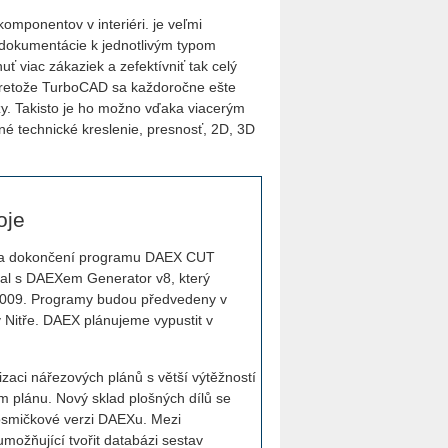
mponentov v interiéri. je veľmi
dokumentácie k jednotlivým typom
 viac zákaziek a zefektívniť tak celý
pretože TurboCAD sa každoročne ešte
azy. Takisto je ho možno vďaka viacerým
né technické kreslenie, presnosť, 2D, 3D
oje
 na dokončení programu DAEX CUT
al s DAEXem Generator v8, který
2009. Programy budou předvedeny v
v Nitře. DAEX plánujeme vypustit v
zaci nářezových plánů s větší výtěžností
 plánu. Nový sklad plošných dílů se
osmičkové verzi DAEXu. Mezi
možňující tvořit databázi sestav