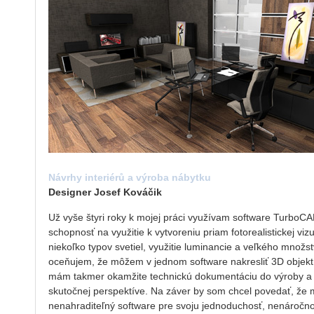
Návrhy interiérů a výroba nábytku
Designer Josef Kováčik
Už vyše štyri roky k mojej práci využívam software TurboC
schopnosť na využitie k vytvoreniu priam fotorealistickej viz
niekoľko typov svetiel, využitie luminancie a veľkého množs
oceňujem, že môžem v jednom software nakresliť 3D objekt
mám takmer okamžite technickú dokumentáciu do výroby a p
skutočnej perspektíve. Na záver by som chcel povedať, že m
nenahraditeľný software pre svoju jednoduchosť, nenáročn