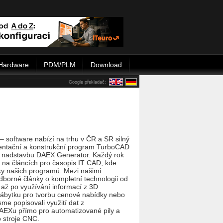
Hardware
PDM/PLM
Download
Google překladač:
 software nabízí na trhu v ČR a SR silný
zentační a konstrukční program TurboCAD
u nadstavbu DAEX Generator. Každý rok
 na článcích pro časopis IT CAD, kde
y našich programů. Mezi našimi
dborné články o kompletní technologii od
 až po využívání informací z 3D
nábytku pro tvorbu cenové nabídky nebo
me popisovali využití dat z
Xu přímo pro automatizované pily a
 stroje CNC.