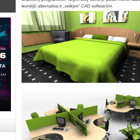
levnější alternativa k „velkým“ CAD softwarům.