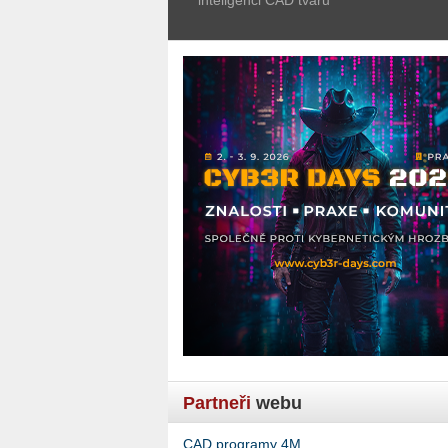
Partneři
webu
CAD programy 4M