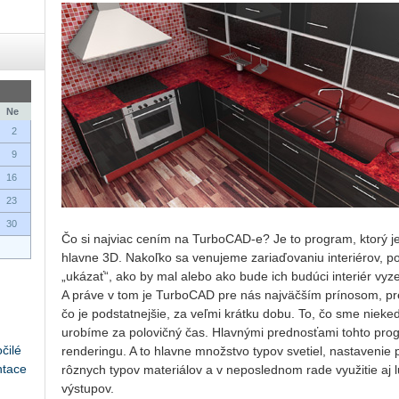
Ne
2
9
16
23
30
Čo si najviac cením na TurboCAD-e? Je to program, ktorý je
hlavne 3D. Nakoľko sa venujeme zariaďovaniu interiérov, 
„ukázať“, ako by mal alebo ako bude ich budúci interiér vyze
A práve v tom je TurboCAD pre nás najväčším prínosom, pret
čo je podstatnejšie, za veľmi krátku dobu. To, čo sme nieked
urobíme za polovičný čas. Hlavnými prednosťami tohto prog
čilé
renderingu. A to hlavne množstvo typov svetiel, nastavenie p
ntace
rôznych typov materiálov a v neposlednom rade využitie aj l
výstupov.