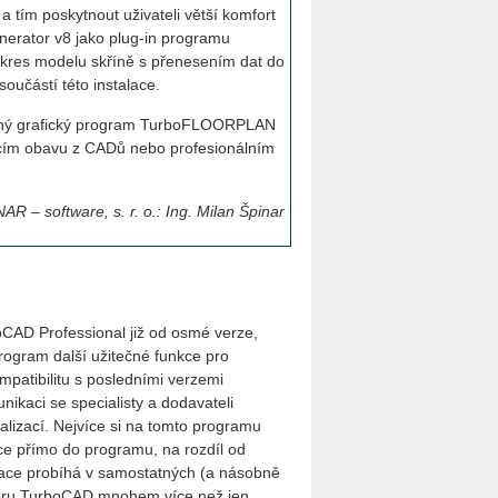
 tím poskytnout uživateli větší komfort
erator v8 jako plug-in programu
ýkres modelu skříně s přenesením dat do
učástí této instalace.
oduchý grafický program TurboFLOORPLAN
ícím obavu z CADů nebo profesionálním
R – software, s. r. o.: Ing. Milan Špinar
CAD Professional již od osmé verze,
program další užitečné funkce pro
ompatibilitu s posledními verzemi
ikaci se specialisty a dodavateli
ualizací. Nejvíce si na tomto programu
ce přímo do programu, na rozdíl od
zace probíhá v samostatných (a násobně
zoru TurboCAD mnohem více než jen