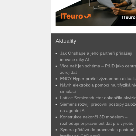
Aktuality
Jak Onshape a jeho partneři přinášejí
inovace díky AI
Více než jen schéma – P&ID jako centrá
zdroj dat
ENCY Hyper prošel významnou aktuali
Návrh elektrokola pomocí multifyzikální
simulací
Lattice Semiconductor dokončila akvizic
Siemens rozvíjí pracovní postupy zalo
na agentní AI
Konstrukce nekončí 3D modelem –
rozhoduje připravenost dat pro výrobu
Synera přidává do pracovních postupů
inteligenci CAD tvarů