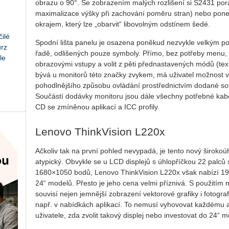
obrazu o 90°. Se zobrazením malých rozlišení si S2431 pora
maximalizace výšky při zachování poměru stran) nebo pon
okrajem, který lze „obarvit“ libovolným odstínem šedé.
ilé
Spodní lišta panelu je osazena poněkud nezvykle velkým poč
urz
řadě, odlišených pouze symboly. Přímo, bez potřeby menu, lz
le
obrazovými vstupy a volit z pěti přednastavených módů (tex
bývá u monitorů této značky zvykem, má uživatel možnost v
pohodlnějšího způsobu ovládání prostřednictvím dodané s
Součástí dodávky monitoru jsou dále všechny potřebné kabe
CD se zmíněnou aplikací a ICC profily.
Lenovo ThinkVision L220x
Ačkoliv tak na první pohled nevypadá, je tento nový široko
atypický. Obvykle se u LCD displejů s úhlopříčkou 22 palc
1680×1050 bodů, Lenovo ThinkVision L220x však nabízí 19
24“ modelů. Přesto je jeho cena velmi příznivá. S použitím
souvisí nejen jemnější zobrazení vektorové grafiky i fotogr
např. v nabídkách aplikací. To nemusí vyhovovat každému a
uživatele, zda zvolit takový displej nebo investovat do 24“ 