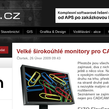
Stavebnictví
GIS
Grafika & Design
Vzdělávání - akce
Velké širokoúhlé monitory pro 
Čtvrtek, 26 Únor 2009 09:43
Přestože jsou všech
zajímavé, dva z nic
ještě o něco více. N
s vysokým rozlišení
druhu na trhu, přest
na straně druhé pa
s nezvykle malými o
rozlišením.
Seznámení se zajím
nejen pro CAD/CAM p