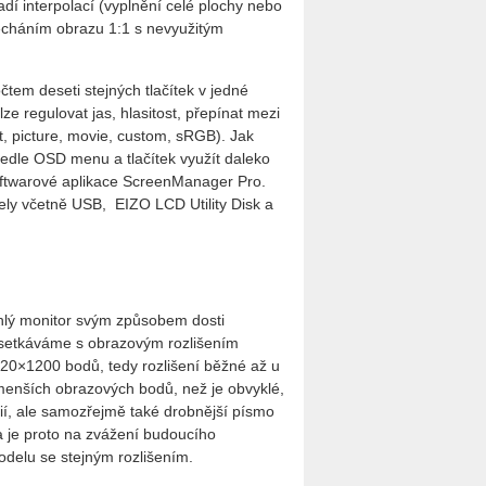
dí interpolací (vyplnění celé plochy nebo
echáním obrazu 1:1 s nevyužitým
tem deseti stejných tlačítek v jedné
e regulovat jas, hlasitost, přepínat mezi
t, picture, movie, custom, sRGB). Jak
edle OSD menu a tlačítek využít daleko
oftwarové aplikace ScreenManager Pro.
ly včetně USB, EIZO LCD Utility Disk a
úhlý monitor svým způsobem dosti
ů setkáváme s obrazovým rozlišením
20×1200 bodů, tedy rozlišení běžné až u
 menších obrazových bodů, než je obvyklé,
afií, ale samozřejmě také drobnější písmo
 je proto na zvážení budoucího
modelu se stejným rozlišením.