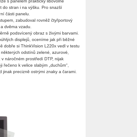
 lze s panelem prakticky libovolně
 do stran i na výšku. Pro snazší
í části panelu.
vstupem, zabudoval rovněž čtyřportový
 a dvěma vzadu.
měrně podsvícený obraz s živými barvami.
oúhlých displejů, oceníme jak při běžné
ě dobře si ThinkVision L220x vedl v testu
 některých odstínů zelené, azurové,
t v náročném prostředí DTP, nijak
ji řečeno k velice slabým „duchům“,
ad jinak precizně ostrými znaky a čarami.