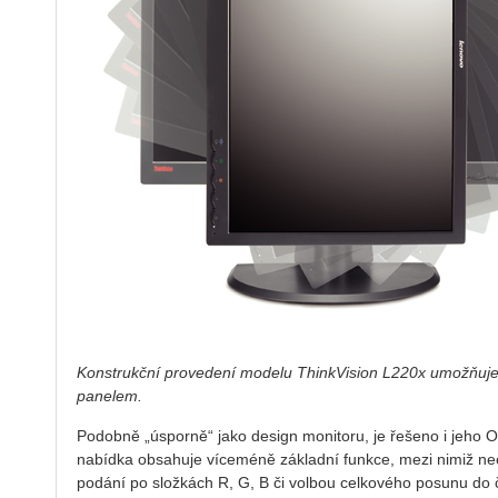
Konstrukční provedení modelu ThinkVision L220x umožňuje p
panelem.
Podobně „úsporně“ jako design monitoru, je řešeno i jeho 
nabídka obsahuje víceméně základní funkce, mezi nimiž n
podání po složkách R, G, B či volbou celkového posunu do