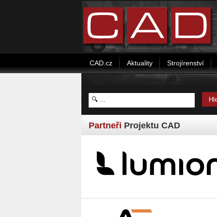
CAD.cz
Aktuality
Strojírenství
Partneři
Projektu CAD