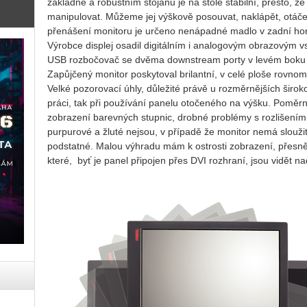
základně a robustním stojanu je na stole stabilní, přesto, že
manipulovat. Můžeme jej výškově posouvat, naklápět, otáčet
přenášení monitoru je určeno nenápadné madlo v zadní horn
Výrobce displej osadil digitálním i analogovým obrazovým 
USB rozbočovač se dvěma downstream porty v levém boku
Zapůjčený monitor poskytoval brilantní, v celé ploše rovno
Velké pozorovací úhly, důležité právě u rozměrnějších širok
práci, tak při používání panelu otočeného na výšku. Poměrn
zobrazení barevných stupnic, drobné problémy s rozlišením
purpurové a žluté nejsou, v případě že monitor nemá slouži
podstatné. Malou výhradu mám k ostrosti zobrazení, přesně
které, byť je panel připojen přes DVI rozhraní, jsou vidět n