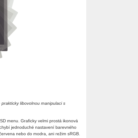
rakticky libovolnou manipulaci s
OSD menu. Graficky velmi prostá ikonová
echybí jednoduché nastavení barevného
 červena nebo do modra, ani režim sRGB.