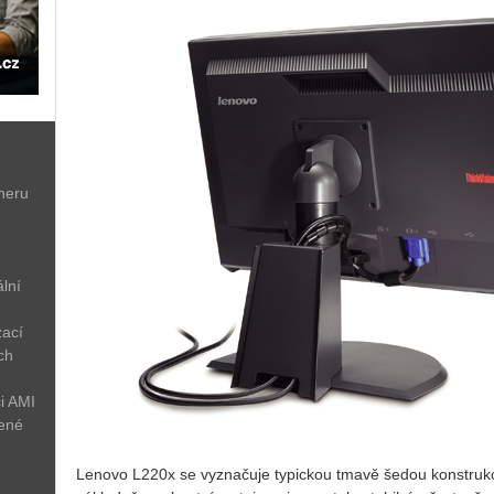
neru
lní
zací
ch
i AMI
žené
Lenovo L220x se vyznačuje typickou tmavě šedou konstrukc