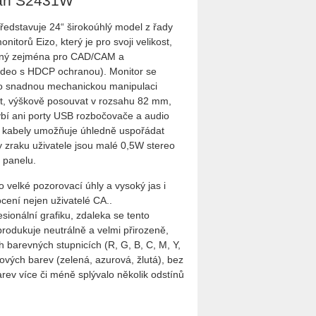
an S2431W
edstavuje 24“ širokoúhlý model z řady
itorů Eizo, který je pro svoji velikost,
hodný zejména pro CAD/CAM a
video s HDCP ochranou). Monitor se
o snadnou mechanickou manipulaci
pět, výškově posouvat v rozsahu 82 mm,
ybí ani porty USB rozbočovače a audio
né kabely umožňuje úhledně uspořádat
ty zraku uživatele jsou malé 0,5W stereo
i panelu.
velké pozorovací úhly a vysoký jas i
cení nejen uživatelé CA..
sionální grafiku, zdaleka se tento
rodukuje neutrálně a velmi přirozeně,
ch barevných stupnicích (R, G, B, C, M, Y,
ých barev (zelená, azurová, žlutá), bez
ev více či méně splývalo několik odstínů