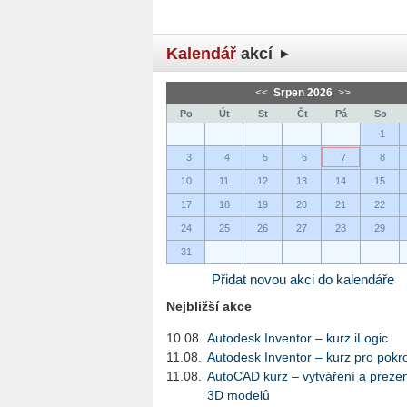
Kalendář
akcí
<<
Srpen 2026
>>
Po
Út
St
Čt
Pá
So
1
3
4
5
6
7
8
10
11
12
13
14
15
17
18
19
20
21
22
24
25
26
27
28
29
31
Přidat novou akci do kalendáře
Nejbližší akce
10.08.
Autodesk Inventor – kurz iLogic
11.08.
Autodesk Inventor – kurz pro pokro
11.08.
AutoCAD kurz – vytváření a preze
3D modelů