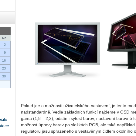
Ne
2
9
16
23
30
Pokud jde o možnosti uživatelského nastavení, je tento mo
nadstandardně. Vedle základních funkcí najdeme v OSD me
gama (1,8 – 2,2), odstín i sytost barev, nastavení barevné 
čilé
možnost úpravy barev po složkách RGB, ale také například 
ntace
regulátoru jasu spřaženého s vestavěným čidlem okolního o