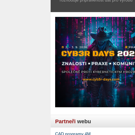
Partneři
webu
CAD programy 4M