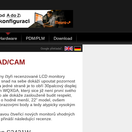
Hardware
PDM/PLM
Download
Google překladač:
CAD/CAM
ny čtyři recenzované LCD monitory
h snad na sebe dokáží upoutat pozornost
a jedné straně je to obří 30palcový displej
m WQXGA, který sice již není první svého
o ale dokáže zaslouženě budit respekt,
k o hodně menší, 22“ model, ovšem
brazovými body a tedy atypicky vysokým
avou čtveřicí nových monitorů vhodných
řináší následující recenze.