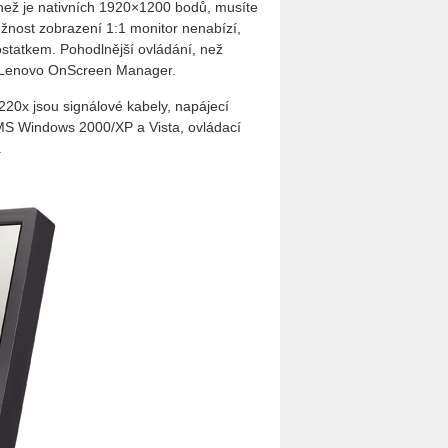
než je nativních 1920×1200 bodů, musíte
Možnost zobrazení 1:1 monitor nenabízí,
ostatkem. Pohodlnější ovládání, než
e Lenovo OnScreen Manager.
20x jsou signálové kabely, napájecí
MS Windows 2000/XP a Vista, ovládací
.