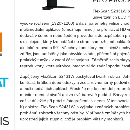
EIZO FlexSc
FlexScan S2431W př
univerzálních LCD mon
vysoké rozlišení (1920×1200) a další parametry velice v
multimediální aplikace (umožňuje mimo jiné přehrávat HD 
dodává v černém nebo šedém provedení. Je uzpůsoben pr
s displejem, který lze natáčet do stran, samozřejmě naklá
ale také rotovat o 90°. Všechny konektory, mezi nimiž nech
zdířky, jsou umístěny jako obvykle vzadu, přičemž připoje
praktický tunýlek v zadní části stojanu. Záměrně zcela skry
reproduktory, které výrobce integroval do zadní spodní část
Zapůjčený FlexScan S2431W poskytoval kvalitní obraz. Jeho 
kontrast, krátkou dobu odezvy a zcela rovnoměrný podsvit o
a multimediálních aplikací. Přestože nejde o model pro profe
monitor nemusí stydět ani za své barevné podání. Barvy rep
což je důležité při práci s fotografiemi i videem. V testovací
K) dokázal FlexScan S2431W, s výjimkou známých problémov
problémů zobrazit všechny odstíny. V případě zmíněných bar
uprostřed jejich stupnic, což je problém většiny monitorů.