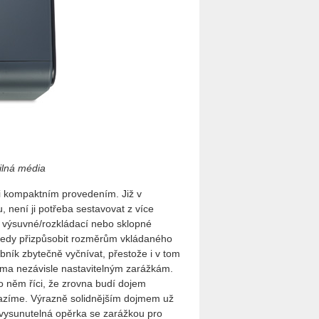
ilná média
i kompaktním provedením. Již v
 není ji potřeba sestavovat z více
u výsuvné/rozkládací nebo sklopné
tedy přizpůsobit rozměrům vkládaného
bník zbytečně vyčnívat, přestože i v tom
ma nezávisle nastavitelným zarážkám.
o něm říci, že zrovna budí dojem
okazíme. Výrazně solidnějším dojmem už
 vysunutelná opěrka se zarážkou pro