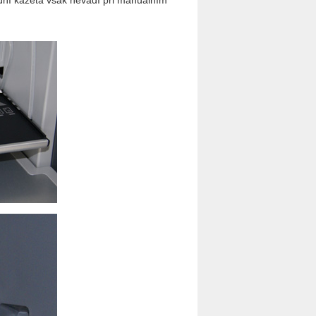
dní kazeta však nevadí při manuálním