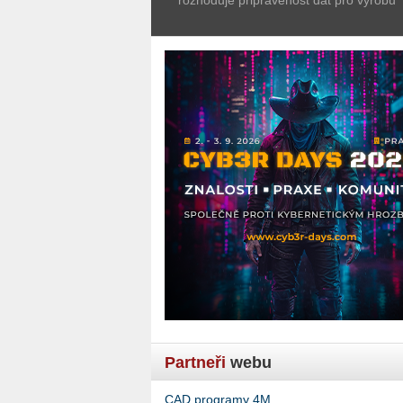
Partneři
webu
CAD programy 4M