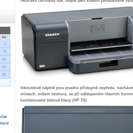
neutrální černobílý tisk, stejně jako kvalitní plnobarevné výs
Ne
2
9
16
23
30
Inkoustové náplně jsou snadno přístupné zepředu, nacházejí
místech, ovšem seshora, se při odklopeném hlavním horním kr
kombinované tiskové hlavy (HP 70).
čilé
ntace