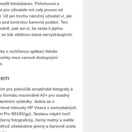
enefit fototiskáren. Pohotovost a
st pro uživatele mít celý proces od
 Už jen trochu náročný uživatel ví, jak
u pod kontrolou barevné podání. Ten,
ně, pak asi ví, že cesta k jejímu
 se tisk většinou stává nervydrásajícím
ita s rozšířenou aplikací Adobe
novinky mezi cenově dostupnými
o.
diem
m pro pokročilé amatérské fotografy a
í do formátu maximálně A3+ pro snadný
stentními výsledky. Jedná se o
ntové inkousty HP Vivera v samostatných
rt Pro B9180/gp). Sestavu náplní tvoří
 černý fotografický, černý matný a světle
d něhož očekáváme jemný a barevně zcela