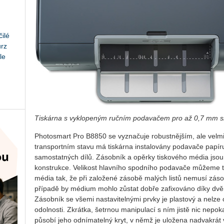
ilé
urz
le
Tiskárna s vyklopeným ručním podavačem pro až 0,7 mm s
Photosmart Pro B8850 se vyznačuje robustnějším, ale velm
transportním stavu má tiskárna instalovány podavače papíru,
samostatných dílů. Zásobník a opěrky tiskového média jso
konstrukce. Velikost hlavního spodního podavače můžeme 
média tak, že při založené zásobě malých listů nemusí záso
případě by médium mohlo zůstat dobře zafixováno díky dvě
Zásobník se všemi nastavitelnými prvky je plastový a nelze 
odolnosti. Zkrátka, šetrnou manipulací s ním jistě nic nep
působí jeho odnímatelný kryt, v němž je uložena nadvakrát