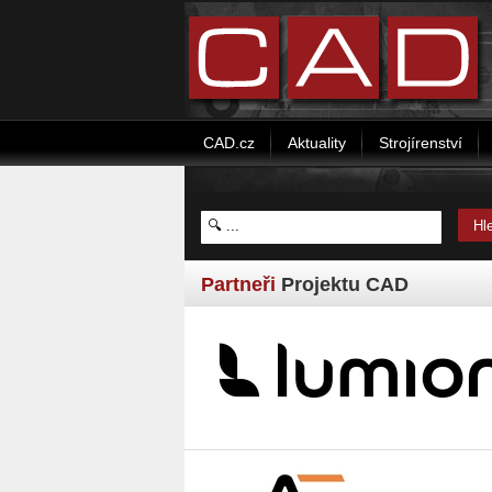
CAD.cz
Aktuality
Strojírenství
Partneři
Projektu CAD