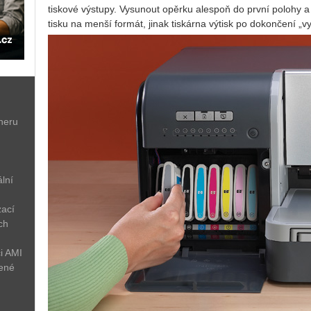
tiskové výstupy. Vysunout opěrku alespoň do první polohy a 
tisku na menší formát, jinak tiskárna výtisk po dokončení „vys
neru
lní
zací
ch
i AMI
žené