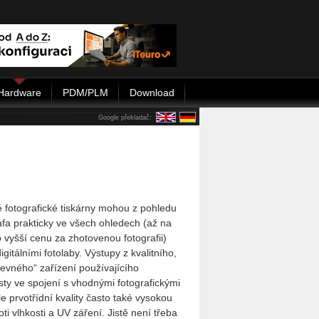
Hardware
PDM/PLM
Download
Google překladač:
 fotografické tiskárny mohou z pohledu
rafa prakticky ve všech ohledech (až na
 vyšší cenu za zhotovenou fotografii)
igitálními fotolaby. Výstupy z kvalitního,
evného“ zařízení používajícího
ty ve spojení s vhodnými fotografickými
le prvotřídní kvality často také vysokou
oti vlhkosti a UV záření. Jistě není třeba