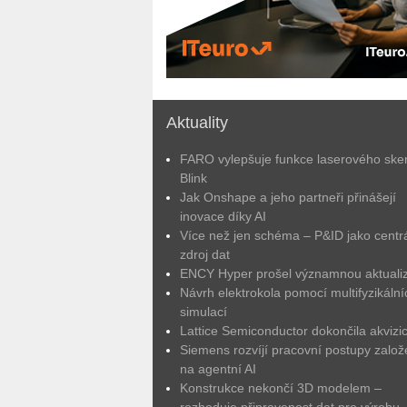
Aktuality
FARO vylepšuje funkce laserového ske
Blink
Jak Onshape a jeho partneři přinášejí
inovace díky AI
Více než jen schéma – P&ID jako centrá
zdroj dat
ENCY Hyper prošel významnou aktuali
Návrh elektrokola pomocí multifyzikální
simulací
Lattice Semiconductor dokončila akvizic
Siemens rozvíjí pracovní postupy zalo
na agentní AI
Konstrukce nekončí 3D modelem –
rozhoduje připravenost dat pro výrobu