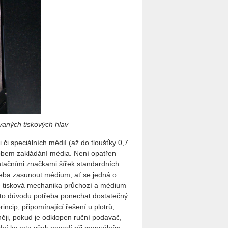
vaných tiskových hlav
 či speciálních médií (až do tloušťky 0,7
obem zakládání média. Není opatřen
entačními značkami šířek standardních
řeba zasunout médium, ať se jedná o
je tisková mechanika průchozí a médium
ohoto důvodu potřeba ponechat dostatečný
rincip, připomínající řešení u plotrů,
ji, pokud je odklopen ruční podavač,