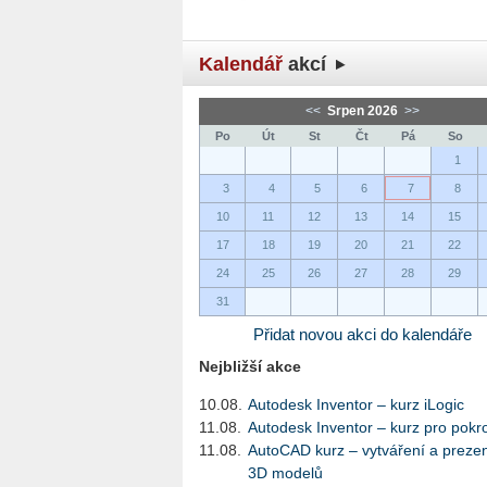
Kalendář
akcí
<<
Srpen 2026
>>
Po
Út
St
Čt
Pá
So
1
3
4
5
6
7
8
10
11
12
13
14
15
17
18
19
20
21
22
24
25
26
27
28
29
31
Přidat novou akci do kalendáře
Nejbližší akce
10.08.
Autodesk Inventor – kurz iLogic
11.08.
Autodesk Inventor – kurz pro pokro
11.08.
AutoCAD kurz – vytváření a preze
3D modelů