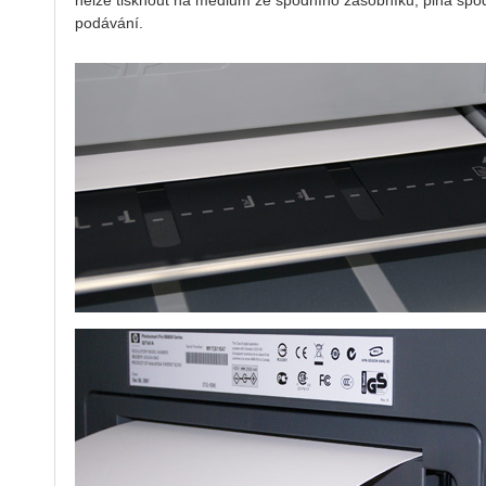
nelze tisknout na médium ze spodního zásobníku, plná spo
podávání.