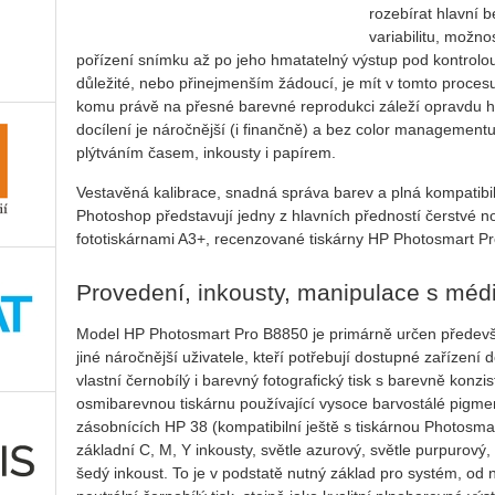
rozebírat hlavní b
variabilitu, možno
pořízení snímku až po jeho hmatatelný výstup pod kontrolou.
důležité, nebo přinejmenším žádoucí, je mít v tomto proces
komu právě na přesné barevné reprodukci záleží opravdu hod
docílení je náročnější (i finančně) a bez color managementu
plýtváním časem, inkousty i papírem.
Vestavěná kalibrace, snadná správa barev a plná kompatibil
Photoshop představují jedny z hlavních předností čerstvé 
fototiskárnami A3+, recenzované tiskárny HP Photosmart Pr
Provedení, inkousty, manipulace s mé
Model HP Photosmart Pro B8850 je primárně určen předevší
jiné náročnější uživatele, kteří potřebují dostupné zařízen
vlastní černobílý i barevný fotografický tisk s barevně konzi
osmibarevnou tiskárnu používající vysoce barvostálé pigme
zásobnících HP 38 (kompatibilní ještě s tiskárnou Photosma
základní C, M, Y inkousty, světle azurový, světle purpurový,
šedý inkoust. To je v podstatě nutný základ pro systém, o