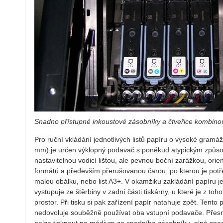
Snadno přístupné inkoustové zásobníky a čtveřice kombino
Pro ruční vkládání jednotlivých listů papíru o vysoké gramáži
mm) je určen výklopný podavač s poněkud atypickým způs
nastavitelnou vodicí lištou, ale pevnou boční zarážkou, ori
formátů a především přerušovanou čarou, po kterou je pot
malou obálku, nebo list A3+. V okamžiku zakládání papíru 
vystupuje ze štěrbiny v zadní části tiskárny, u které je z t
prostor. Při tisku si pak zařízení papír natahuje zpět. Tento p
nedovoluje souběžně používat oba vstupní podavače. Přesně