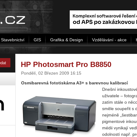
Stavebnictví
GIS
Grafika & Design
Vzdělávání - akce
HP Photosmart Pro B8850
Pondělí, 02 Březen 2009 16:15
Osmibarevná fototiskárna A3+ s barevnou kalibrací
Dnešní inkoustové
uživatele – fotog
zatím stále o něco
směle soupeřit s d
nejméně „šestibar
pigmentové inkous
médii vynikají ved
odolností např. pr