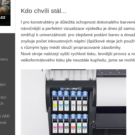
Kdo chvíli stál...
I pro konstruktéry je důležitá schopnost dokonalého barven
náročnější a perfektní vizualizace výsledku je dnes již samo
směřují k univerzálnosti: pro zlepšené podání barev a dos
zvyšuje počet inkoustových náplní (špičkové stoje jich použí
s různými typy médií slouží propracované zásobníky.
ý
Nové stroje nabízejí vyšší rychlost tisku, levnější provoz a 
neru
velkoformátového tisku jde neustále kupředu, jsme se mohli 
lní
zací
ch
i AMI
žené