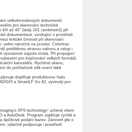
vání velkoformátových dokumentů
edevším pro skenování technické
ři až 40" (tedy 101 centimetrů) při
ické dokumentace, vznikající v prostředí
ezi kritické činnosti při skenování
 velmi náročná na prostor. Colortrac
ů potištěnou stranou nahoru a vstup i
 k významné úspoře místa. Při propojení
 vybavení pro kopírování velkých formátů.
nstrukční kanceláře. Rychlost skenu,
ení do počítačové sítě ocení také
 plynuje doplňuje produktovou řadu
AD/GIS a SmartLF Gx 42, vyvinutý pro
 Imaging’s XPS technology“ určené všem
D a AutoDesk. Program zajišťuje rychlé a
 a špičkové podání barev. Zároveň jde o
tem, výtečně podporuje i prostředí