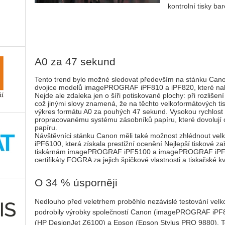
kontrolní tisky ba
A0 za 47 sekund
Tento trend bylo možné sledovat především na stánku Cano
dvojice modelů imagePROGRAF iPF810 a iPF820, které nabízí
Nejde ale zdaleka jen o šíři potiskované plochy: při rozlišen
což jinými slovy znamená, že na těchto velkoformátových tis
výkres formátu A0 za pouhých 47 sekund. Vysokou rychlost t
propracovanému systému zásobníků papíru, které dovolují 
papíru.
Návštěvníci stánku Canon měli také možnost zhlédnout v
iPF6100, která získala prestižní ocenění Nejlepší tiskové za
tiskárnám imagePROGRAF iPF5100 a imagePROGRAF iPF6
certifikáty FOGRA za jejich špičkové vlastnosti a tiskařské kva
O 34 % úsporněji
Nedlouho před veletrhem proběhlo nezávislé testování velk
podrobily výrobky společností Canon (imagePROGRAF i
(HP DesignJet Z6100) a Epson (Epson Stylus PRO 9880). Tes