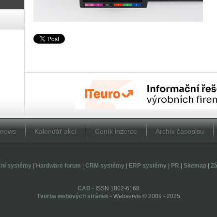
Dnews
Kalendář akcí
Ceník inzerce
Archív časopisu
ční systémy
|
Hardware forum
|
CRM systémy
|
ERP systémy
|
PR
|
Sitemap
|
Zá
CAD
- ISSN 1802-6168
Tvorba webových stránek
- Webservis © 2009 - 2025