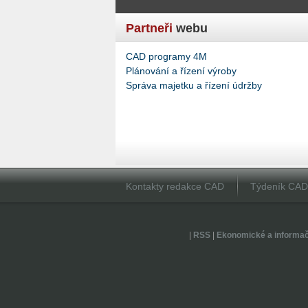
Partneři
webu
CAD programy 4M
Plánování a řízení výroby
Správa majetku a řízení údržby
Kontakty redakce CAD
Týdeník CA
|
RSS
|
Ekonomické a informa