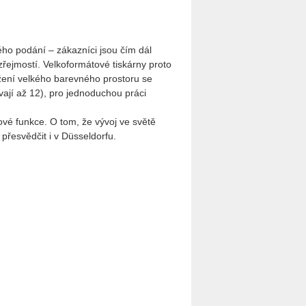
ého podání – zákazníci jsou čím dál
zřejmostí. Velkoformátové tiskárny proto
ažení velkého barevného prostoru se
vají až 12), pro jednoduchou práci
nové funkce. O tom, že vývoj ve světě
přesvědčit i v Düsseldorfu.