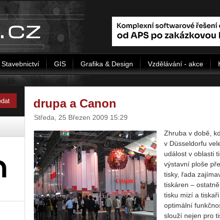
Stavebnictví
GIS
Grafika & Design
Vzdělávání - akce
drupa a Canon
Středa, 25 Březen 2009 15:29
Zhruba v době, kd
v Düsseldorfu vel
událost v oblasti 
výstavní ploše př
tisky, řada zajíma
tiskáren – ostatně
tisku mizí a tiskař
optimální funkčno
slouží nejen pro ti