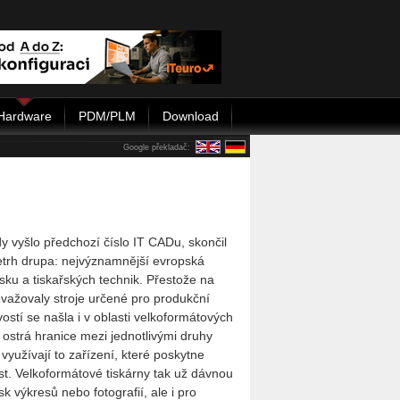
Hardware
PDM/PLM
Download
Google překladač:
y vyšlo předchozí číslo IT CADu, skončil
etrh drupa: nejvýznamnější evropská
tisku a tiskařských technik. Přestože na
evažovaly stroje určené pro produkční
vostí se našla i v oblasti velkoformátových
 ostrá hranice mezi jednotlivými druhy
i využívají to zařízení, které poskytne
st. Velkoformátové tiskárny tak už dávnou
sk výkresů nebo fotografií, ale i pro