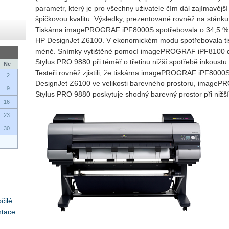
parametr, který je pro všechny uživatele čím dál zajímavějš
špičkovou kvalitu. Výsledky, prezentované rovněž na stánk
Tiskárna imagePROGRAF iPF8000S spotřebovala o 34,5 % 
HP DesignJet Z6100. V ekonomickém modu spotřebovala tisk
méně. Snímky vytištěné pomocí imagePROGRAF iPF8100 dos
Stylus PRO 9880 při téměř o třetinu nižší spotřebě inkoustu
Ne
Testeři rovněž zjistili, že tiskárna imagePROGRAF iPF8000
2
DesignJet Z6100 ve velikosti barevného prostoru, image
9
Stylus PRO 9880 poskytuje shodný barevný prostor při nižší
16
23
30
čilé
ntace