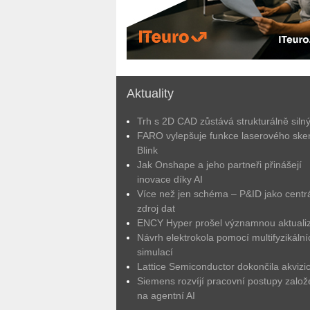
Aktuality
Trh s 2D CAD zůstává strukturálně siln
FARO vylepšuje funkce laserového ske
Blink
Jak Onshape a jeho partneři přinášejí
inovace díky AI
Více než jen schéma – P&ID jako centrá
zdroj dat
ENCY Hyper prošel významnou aktuali
Návrh elektrokola pomocí multifyzikální
simulací
Lattice Semiconductor dokončila akvizic
Siemens rozvíjí pracovní postupy zalo
na agentní AI