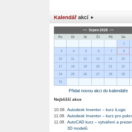
Kalendář
akcí
<<
Srpen 2026
>>
Po
Út
St
Čt
Pá
So
1
3
4
5
6
7
8
10
11
12
13
14
15
17
18
19
20
21
22
24
25
26
27
28
29
31
Přidat novou akci do kalendáře
Nejbližší akce
10.08.
Autodesk Inventor – kurz iLogic
11.08.
Autodesk Inventor – kurz pro pokro
11.08.
AutoCAD kurz – vytváření a preze
3D modelů