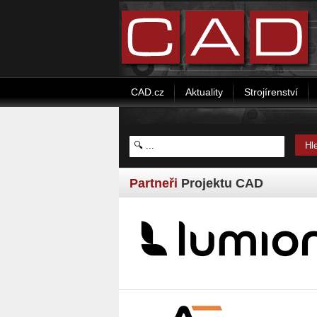
CAD.cz
Aktuality
Strojírenství
Partneři
Projektu CAD