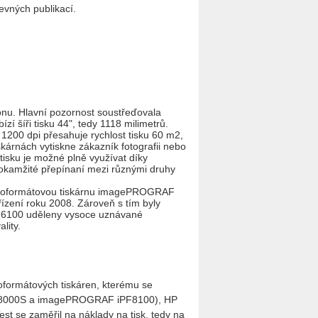
revných publikací.
nu. Hlavní pozornost soustřeďovala
 šíři tisku 44", tedy 1118 milimetrů.
í 1200 dpi přesahuje rychlost tisku 60 m2,
kárnách vytiskne zákazník fotografii nebo
isku je možné plně využívat díky
okamžité přepínaní mezi různými druhy
elkoformátovou tiskárnu imagePROGRAF
řízení roku 2008. Zároveň s tím byly
100 uděleny vysoce uznávané
lity.
oformátových tiskáren, kterému se
PF8000S a imagePROGRAF iPF8100), HP
t se zaměřil na náklady na tisk, tedy na