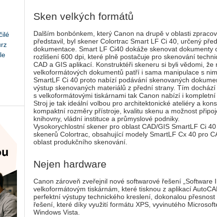
Sken velkých formátů
Dalším bonbónkem, který Canon na drupě v oblasti zpraco
ilé
představil, byl skener Colortrac Smart LF Ci 40, určený př
urz
dokumentace. Smart LF Ci40 dokáže skenovat dokumenty o ší
le
rozlišení 600 dpi, které plně postačuje pro skenování techn
CAD a GIS aplikací. Konstruktéři skeneru si byli vědomi, že m
velkoformátových dokumentů patří i sama manipulace s nimi,
SmartLF Ci 40 proto nabízí podávání skenovaných dokument
výstup skenovaných materiálů z přední strany. Tím dochází
s velkoformátovými tiskárnami tak Canon nabízí i kompletní
Stroj je tak ideální volbou pro architektonické ateliéry a ko
kompaktní rozměry přístroje, kvalitu skenu a možnost připoj
knihovny, vládní instituce a průmyslové podniky.
Vysokorychlostní skener pro oblast CAD/GIS SmartLF Ci 40
skenerů Colortrac, obsahující modely SmartLF Cx 40 pro C
oblast produkčního skenování.
Nejen hardware
Canon zároveň zveřejnil nové softwarové řešení „Software
velkoformátovým tiskárnám, které tisknou z aplikací AutoCA
perfektní výstupy technického kreslení, dokonalou přesnost
řešení, které díky využití formátu XPS, vyvinutého Microsof
Windows Vista.