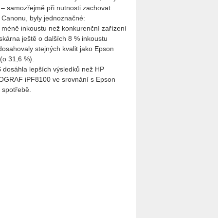
í – samozřejmě při nutnosti zachovat
u Canonu, byly jednoznačné:
méně inkoustu než konkurenční zařízení
árna ještě o dalších 8 % inkoustu
ahovaly stejných kvalit jako Epson
 (o 31,6 %).
S dosáhla lepších výsledků než HP
PROGRAF iPF8100 ve srovnání s Epson
 spotřebě.