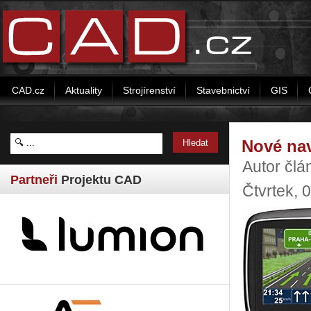
CAD.cz
Aktuality
Strojírenství
Stavebnictví
GIS
Nové na
Autor člá
Partneři
Projektu CAD
Čtvrtek, 