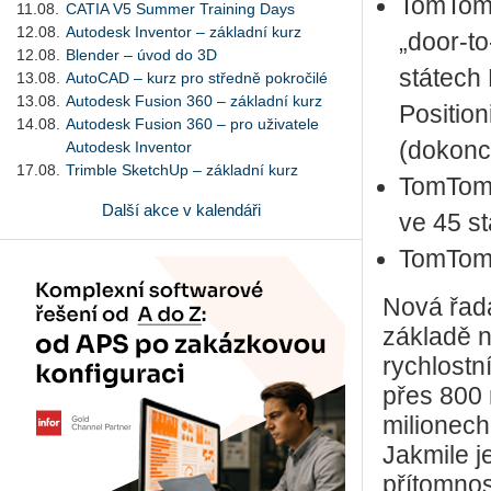
TomTom 
11.08.
CATIA V5 Summer Training Days
12.08.
Autodesk Inventor – základní kurz
„door-t
12.08.
Blender – úvod do 3D
státech
13.08.
AutoCAD – kurz pro středně pokročilé
13.08.
Autodesk Fusion 360 – základní kurz
Positio
14.08.
Autodesk Fusion 360 – pro uživatele
(dokonce
Autodesk Inventor
17.08.
Trimble SketchUp – základní kurz
TomTom 
Další akce v kalendáři
ve 45 s
TomTom 
Nová řada
základě n
rychlostní
přes 800 
milionech
Jakmile je
přítomnos