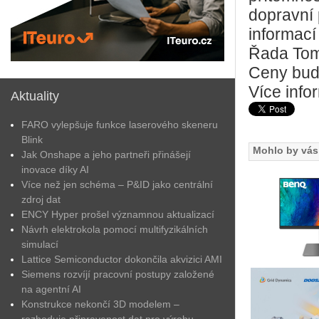
dopravní 
informac
Řada Tom
Ceny bud
Více info
Aktuality
FARO vylepšuje funkce laserového skeneru
Blink
Mohlo by vás 
Jak Onshape a jeho partneři přinášejí
inovace díky AI
Více než jen schéma – P&ID jako centrální
zdroj dat
ENCY Hyper prošel významnou aktualizací
Návrh elektrokola pomocí multifyzikálních
simulací
Lattice Semiconductor dokončila akvizici AMI
Siemens rozvíjí pracovní postupy založené
na agentní AI
Konstrukce nekončí 3D modelem –
rozhoduje připravenost dat pro výrobu