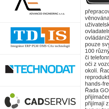
přepraco
věnována 
uživatels
ovladatel
ovládání2
pouze sv
100 různý
či telefon
oči z voz
okolí. Ř
reprodukt
hands-fre
Řada GO 
přijímače
přijímají