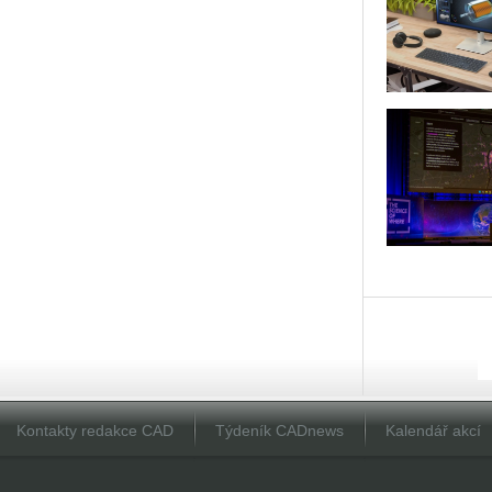
Kontakty redakce CAD
Týdeník CADnews
Kalendář akcí