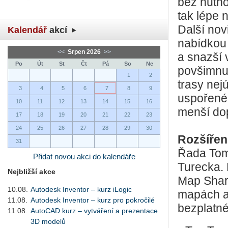
bez nutno
tak lépe 
Další nov
Kalendář
akcí
nabídkou 
<<
Srpen 2026
>>
a snazší 
Po
Út
St
Čt
Pá
So
Ne
povšimnut
1
2
trasy nej
3
4
5
6
7
8
9
uspořené
10
11
12
13
14
15
16
menší dop
17
18
19
20
21
22
23
24
25
26
27
28
29
30
Rozšířen
31
Řada Tom
Přidat novou akci do kalendáře
Turecka. 
Nejbližší akce
Map Share
10.08.
Autodesk Inventor – kurz iLogic
mapách a 
11.08.
Autodesk Inventor – kurz pro pokročilé
bezplatn
11.08.
AutoCAD kurz – vytváření a prezentace
3D modelů