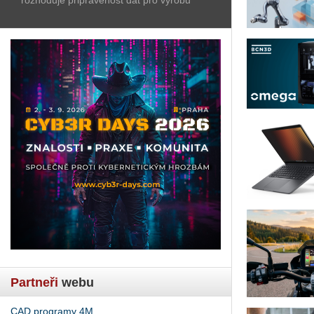
Partneři
webu
CAD programy 4M