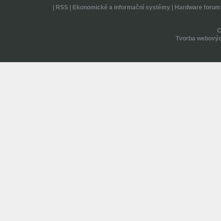
|
RSS
|
Ekonomické a informační systémy
|
Hardware forum
Tvorba webovýc