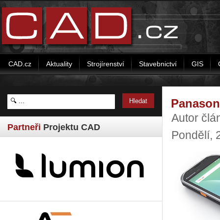
CAD.cz
Aktuality
Strojírenství
Stavebnictví
GIS
Panason
Autor čl
Partneři
Projektu CAD
Pondělí,