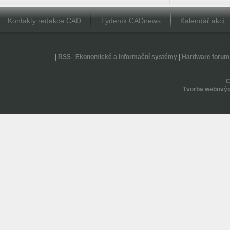
Kontakty redakce CAD
Týdeník CADnews
Kalendář akcí
|
RSS
|
Ekonomické a informační systémy
|
Hardware forum
Tvorba webovýc