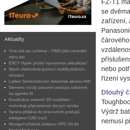
FZ-T1 má
se dvěma 
zařízení,
Panasonic
Aktuality
čárového 
vzdálenos
Více než jen schéma – P&ID jako centrální
zdroj dat
příslušen
ENCY Hyper prošel významnou aktualizací
nebo potř
Návrh elektrokola pomocí multifyzikálních
simulací
řízení vy
Lattice Semiconductor dokončila akvizici AMI
Siemens rozvíjí pracovní postupy založené
Dlouhý č
na agentní AI
Konstrukce nekončí 3D modelem –
Toughbook
rozhoduje připravenost dat pro výrobu
Výdrž bate
Synera přidává do pracovních postupů
inteligenci CAD tvarů
nemusí př
Hexagon přidává podporu OPC UA do
SpatialAnalyzeru