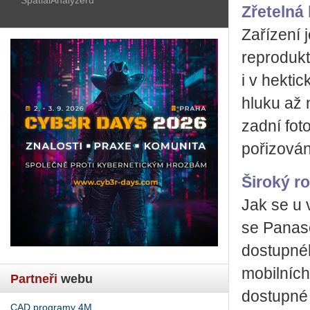
Zřetelná
Zařízení 
reproduk
i v hekti
hluku až 
zadní fot
pořizován
Široký r
Jak se u 
se Panas
dostupnéh
mobilních
Partneři
webu
dostupné
CAD programy 4M