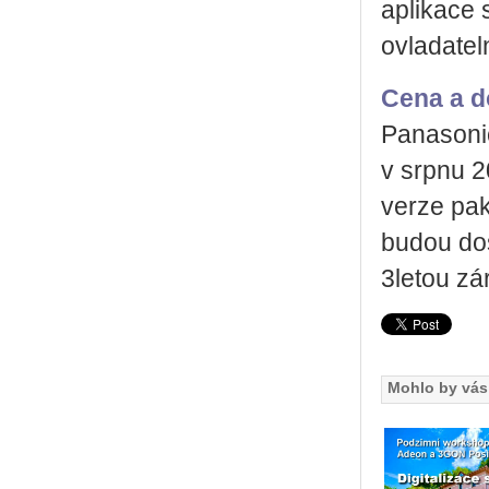
aplikace 
ovladatel
Cena a d
Panasoni
v srpnu 
verze pak
budou do
3letou zá
Mohlo by vás 