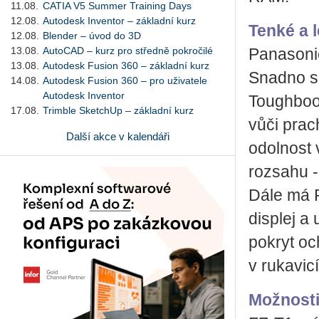
11.08.
CATIA V5 Summer Training Days
12.08.
Autodesk Inventor – základní kurz
Tenké a 
12.08.
Blender – úvod do 3D
13.08.
AutoCAD – kurz pro středně pokročilé
Panasonic
13.08.
Autodesk Fusion 360 – základní kurz
Snadno se
14.08.
Autodesk Fusion 360 – pro uživatele
Autodesk Inventor
Toughboo
17.08.
Trimble SketchUp – základní kurz
vůči prac
Další akce v kalendáři
odolnost 
rozsahu -
Dále má 
displej a
pokryt oc
v rukavic
Možnosti