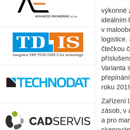
výkonné z
ideálním 
v maloobc
logistice
čtečkou č
příslušen
Varianta 
přepínání
roku 2019
Zařízení 
zásob, v 
a pro mar
skenování