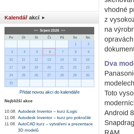
vhodné pr
Kalendář
akcí
z vysokoz
na výrobn
<<
Srpen 2026
>>
Po
Út
St
Čt
Pá
So
Ne
opravách 
1
2
dokumenta
3
4
5
6
7
8
9
10
11
12
13
14
15
16
Dva mod
17
18
19
20
21
22
23
Panasoni
24
25
26
27
28
29
30
modelech:
31
Přidat novou akci do kalendáře
Toto vyso
Nejbližší akce
moderníc
10.08.
Autodesk Inventor – kurz iLogic
Android 
11.08.
Autodesk Inventor – kurz pro pokročilé
Snapdrag
11.08.
AutoCAD kurz – vytváření a prezentace
3D modelů
RAM.