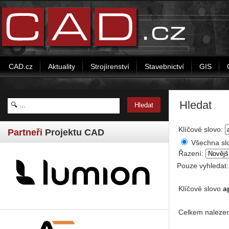
CAD.cz
Aktuality
Strojírenství
Stavebnictví
GIS
Hledat
Klíčové slovo:
Partneři
Projektu CAD
Všechna sl
Řazení:
Pouze vyhledat
Klíčové slovo
a
Celkem nalezen