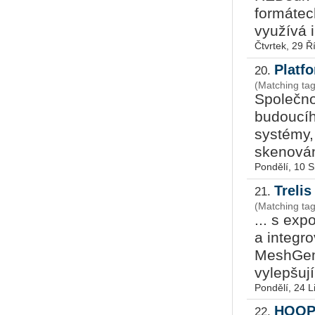
formátec
využívá i
Čtvrtek, 29 Ř
Platf
20.
(Matching tag
Společno
budoucíh
systémy,
skenován
Pondělí, 10 
Trelis
21.
(Matching ta
... s exp
a integr
MeshGem
vylepšují
Pondělí, 24 L
HOOP
22.