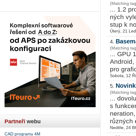
(Matching ta
... 1.2 pr
ných vy­l
stup k nov
Úterý, 21 Le
Basema
4.
(Matching ta
... GPU 1
An­dro­id
pro gra­fi
Sobota, 12 Ř
Novink
5.
(Matching ta
... dovol
s funkce
ne­ra­tio
různých e
Partneři
webu
Neděle, 24 B
CAD programy 4M