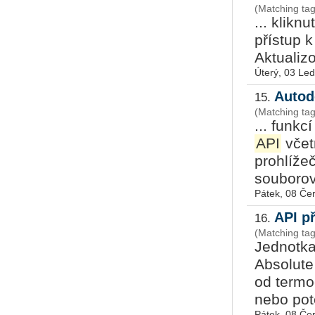
(Matching ta
... klikn
přístup 
Aktuali
Úterý, 03 Le
Autod
15.
(Matching tag
... funkc
API
včetn
prohlíže
souborov
Pátek, 08 Če
API p
16.
(Matching ta
Jednotka
Absolute
od termo
nebo pot
Pátek, 08 Če