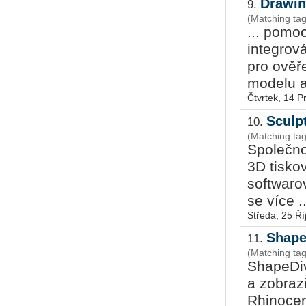
Drawin
9.
(Matching ta
... pomo
integrov
pro ověř
modelu a
Čtvrtek, 14 P
Sculp
10.
(Matching tag
Společno
3D tis­ko
softwaro
se více ..
Středa, 25 Ří
Shape
11.
(Matching ta
ShapeDiv
a zobraz
Rhinocero