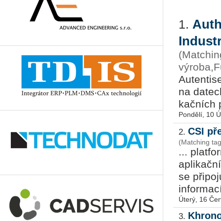
Auth
1.
Indust
(Matchin
výroba,F
Au­ten­ti­s
na da­tech
kač­ních p
Pondělí, 10 
CSI p
2.
(Matching ta
... platf
aplikačn
se připoj
informac
Úterý, 16 Če
Khrono
3.