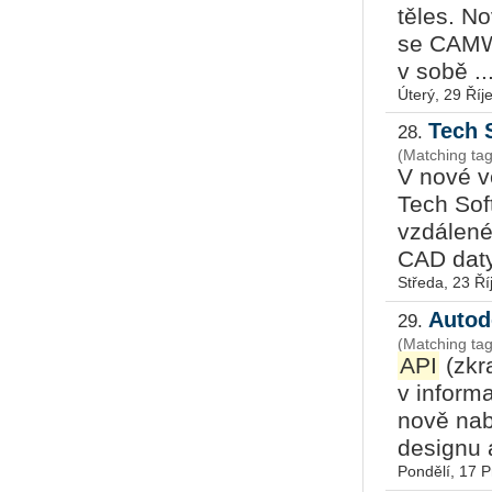
těles. N
se CAMWo
v sobě ..
Úterý, 29 Říj
Tech 
28.
(Matching ta
V nové v
Tech Sof
vzdálené
CAD daty 
Středa, 23 Ří
Autod
29.
(Matching ta
API
(zkr
v inform
nově nab
designu 
Pondělí, 17 