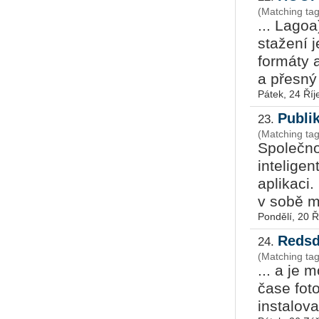
(Matching ta
... Lagoa
stažení
formáty 
a přesný 
Pátek, 24 Říj
Publi
23.
(Matching ta
Společno
intelige
aplikaci
v sobě m
Pondělí, 20 Ř
Redsd
24.
(Matching ta
... a je 
čase foto
instalova