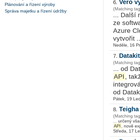
Vero v
6.
Plánování a řízení výroby
(Matching ta
Správa majetku a řízení údržby
... Dalš
ze softwa
Azure Cl
vytvořit ..
Neděle, 16 P
Dataki
7.
(Matching ta
... od Da
API
, tak
integrov
od Dataki
Pátek, 19 Le
Teigha
8.
(Matching tag
... určený vš
API
Středa, 17 L