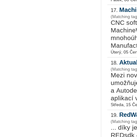
Machi
17.
(Matching ta
CNC soft
MachineW
mnohoúhe
Manufact
Úterý, 05 Če
Aktua
18.
(Matching ta
Mezi no
umožňuje
a Autode
aplikací 
Středa, 15 Č
RedWa
19.
(Matching ta
... díky
REDsdk 4