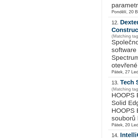
parametry
Pondělí, 20 
Dexte
12.
Constru
(Matching ta
Společno
software
Spectrum
otevřen
Pátek, 27 Le
Tech 
13.
(Matching ta
HOOPS E
Solid Ed
HOOPS E
souborů b
Pátek, 20 Le
Intell
14.