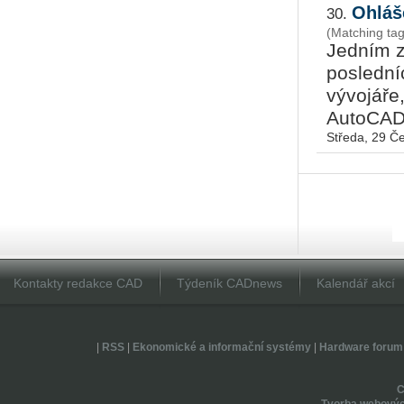
Ohláš
30.
(Matching ta
Jedním z
poslední
vývojáře
AutoCADu
Středa, 29 Č
Kontakty redakce CAD
Týdeník CADnews
Kalendář akcí
|
RSS
|
Ekonomické a informační systémy
|
Hardware forum