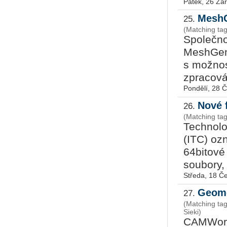
Pátek, 26 Zář
MeshG
25.
(Matching ta
Společno
MeshGems
s možno
zpracová
Pondělí, 28 
Nové 
26.
(Matching tag
Technolo
(ITC) ozn
64bitové 
soubory, 
Středa, 18 Č
Geome
27.
(Matching t
Sieki)
CAMWorks