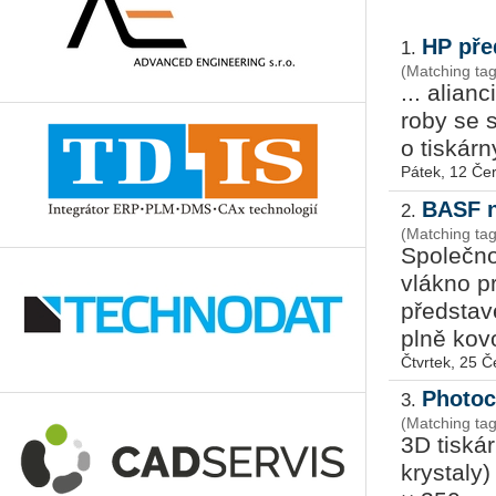
HP pře
1.
(Matching ta
... ali­an­
ro­by se 
o tis­kár­
Pátek, 12 Če
BASF n
2.
(Matching tag
Společn
vlákno pr
představ
plně kovo
Čtvrtek, 25 
Photoc
3.
(Matching tag
3D tiská
kry­s­ta­