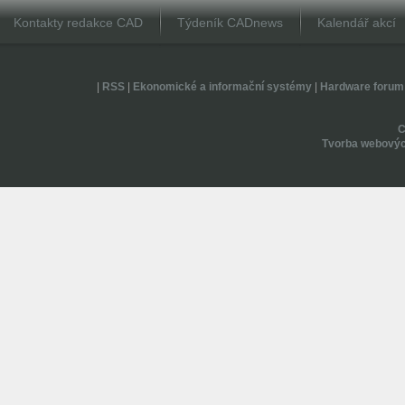
Kontakty redakce CAD
Týdeník CADnews
Kalendář akcí
|
RSS
|
Ekonomické a informační systémy
|
Hardware forum
Tvorba webovýc