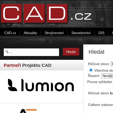
CAD.cz
Aktuality
Strojírenství
Stavebnictví
GIS
Hledat
Klíčové slovo:
Partneři
Projektu CAD
Všechna sl
Řazení:
Pouze vyhledat
Klíčové slovo
b
Celkem nalezen