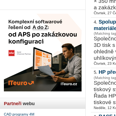
× 350 mm
a zakázk
Čtvrtek, 27 
Spolup
4.
materiál
(Matching tag
Společno
3D tisk 
ohledně 
uhlíkový
Čtvrtek, 23 K
HP pře
5.
(Matching tag
Společno
tiskový 
Řada HP 
tiskové s
Partneři
webu
Neděle, 12 K
CAD programy 4M