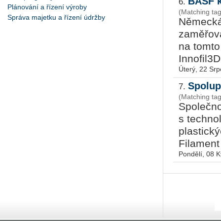
BASF k
6.
Plánování a řízení výroby
(Matching tag
Správa majetku a řízení údržby
Německá
zaměřova
na tomto p
Innofil3D 
Úterý, 22 Sr
Spolup
7.
(Matching ta
Společn
s techno
plastick
Filament 
Pondělí, 08 