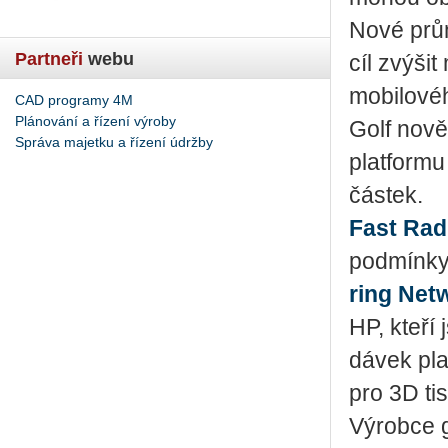
Nové prů­m
Partneři
webu
cíl zvý­šit 
mo­bi­lo­v
CAD programy 4M
Plánování a řízení výroby
Golf nově 
Správa majetku a řízení údržby
plat­for­mu
čás­tek.
Fast Ra­d
pod­mín­k
ring Ne­t
HP, kteří j
dá­vek pla
pro 3D tis
Vý­rob­ce 