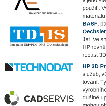
v jeho stá­
po­u­ži­tí
ma­te­ri­á­
BASF
, pa
Oech­sler
Jet. Ve sna
HP rov­něž
re­cast 3D,
HP 3D Pro­
slu­žeb, vč
to­vá­ní. T
vý­rob­ní­ho
du­ál­ně up
mo­hou ob­