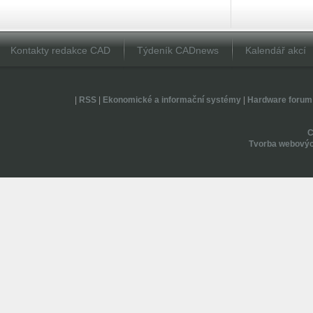
Kontakty redakce CAD
Týdeník CADnews
Kalendář akcí
|
RSS
|
Ekonomické a informační systémy
|
Hardware forum
Tvorba webovýc