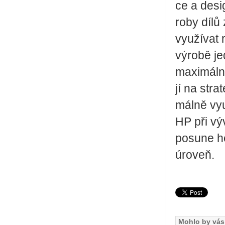
ce a de­si
ro­by dílů 
vy­u­ží­vat 
vý­ro­bě je
ma­xi­mál­
jí na stra­
mál­ně vy­u
HP při vý­v
po­su­ne h
úroveň.
Mohlo by vás 