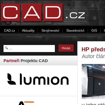
CAD.cz
Aktuality
Strojírenství
Stavebnictví
GIS
HP předs
Autor člá
Partneři
Projektu CAD