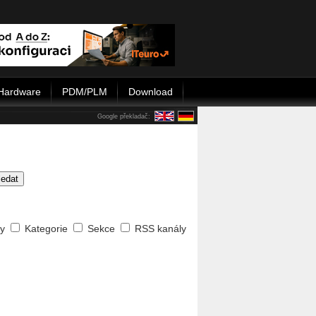
Hardware
PDM/PLM
Download
Google překladač:
ledat
ty
Kategorie
Sekce
RSS kanály