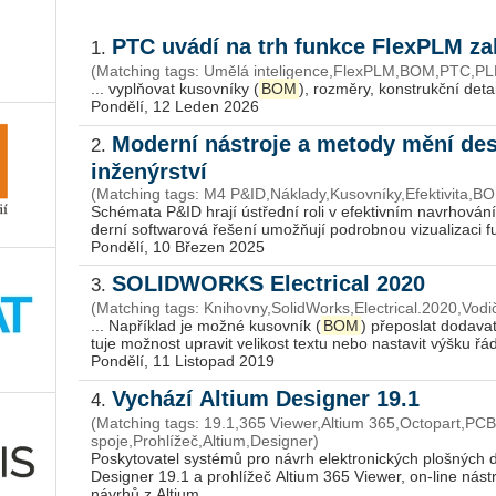
PTC uvádí na trh funkce FlexPLM za
1.
(Matching tags: Umělá inteligence,FlexPLM,BOM,PTC,P
... vypl­ňovat ku­sov­ní­ky (
BOM
Pondělí, 12 Leden 2026
Moderní nástroje a metody mění de
2.
inženýrství
(Matching tags: M4 P&ID,Náklady,Kusovníky,Efektivita,
Sché­ma­ta P&ID hrají ústřed­ní roli v efek­tiv­ním na­vr­ho­vá­ní
der­ní soft­wa­ro­vá ře­še­ní umožňují po­drob­nou vi­zu­a­li­za­ci 
Pondělí, 10 Březen 2025
SOLIDWORKS Electrical 2020
3.
(Matching tags: Knihovny,SolidWorks,Electrical.2020,Vod
... Na­pří­klad je mož­né ku­sov­ník (
BOM
) pře­po­slat do­da­va
tu­je mož­nost upra­vit ve­li­kost tex­tu ne­bo na­sta­vit výš­ku řád­
Pondělí, 11 Listopad 2019
Vychází Altium Designer 19.1
4.
(Matching tags: 19.1,365 Viewer,Altium 365,Octopart,P
spoje,Prohlížeč,Altium,Designer)
Poskytovatel systémů pro návrh elektronických plošných d
Designer 19.1 a prohlížeč Altium 365 Viewer, on-line nást
návrhů z Altium ...