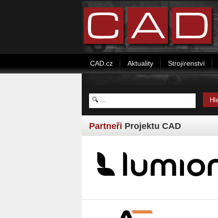
CAD.cz
Aktuality
Strojírenství
Partneři
Projektu CAD