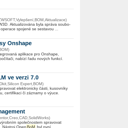
ZWSOFT,Vylepšení,BOM,Aktualizace)
ZW3D. Aktualizována byla správa sou­bo­
 operace spo­je­né se sestavou ...
esy Onshape
,BOM)
ntegrovaná aplikace pro Onshape,
očítači, nabízí řadu nových funkcí.
M ve verzi 7.0
kit,Silicon Expert,BOM)
vovat elektronicky části, kusovníky
u, certifikaci či záznamy o výuce.
anagement
ntor,Creo,CAD,SolidWorks)
e výrobním společnostem spravovat
í. Nástroj Open
BoM
byl nyní