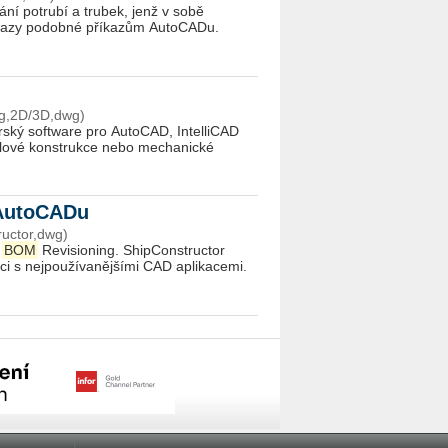
í potrubí a trubek, jenž v sobě
íkazy podobné příkazům AutoCADu.
g,2D/3D,dwg)
ský software pro AutoCAD, IntelliCAD
celové konstrukce nebo mechanické
 AutoCADu
uctor,dwg)
a
BOM
Revisioning. ShipConstructor
ci s nejpoužívanějšími CAD aplikacemi.