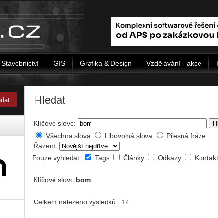
Stavebnictví
GIS
Grafika & Design
Vzdělávání - akce
Hledat
Klíčové slovo:
H
Všechna slova
Libovolná slova
Přesná fráze
Řazení:
Pouze vyhledat:
Tags
Články
Odkazy
Kontak
Klíčové slovo
bom
Celkem nalezeno výsledků : 14.