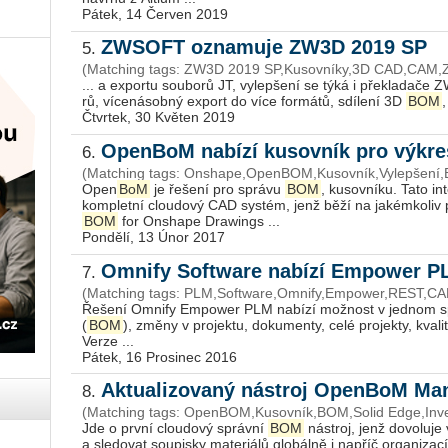
Pátek, 14 Červen 2019
ZWSOFT oznamuje ZW3D 2019 SP
5.
(Matching tags: ZW3D 2019 SP,Kusovníky,3D CAD,CAM,
... a exportu souborů JT, vylepšení se týká i překladače 
rů, vícenásobný export do více formátů, sdílení 3D
BOM
,
Čtvrtek, 30 Květen 2019
OpenBoM nabízí kusovník pro výkr
6.
(Matching tags: Onshape,OpenBOM,Kusovník,Vylepšení
Open
BoM
je řešení pro správu
BOM
, kusovníku. Tato i
kompletní cloudový CAD systém, jenž běží na jakémkoliv p
BOM
for Onshape Drawings ...
Pondělí, 13 Únor 2017
Omnify Software nabízí Empower PL
7.
(Matching tags: PLM,Software,Omnify,Empower,REST,CAD
Řešení Omnify Empower PLM nabízí možnost v jednom spra
(
BOM
), změny v projektu, dokumenty, celé projekty, kvalit
Verze ...
Pátek, 16 Prosinec 2016
Aktualizovaný nástroj OpenBoM M
8.
(Matching tags: OpenBOM,Kusovník,BOM,Solid Edge,Inve
Jde o první cloudový správní
BOM
nástroj, jenž dovoluj
a sledovat soupisky materiálů globálně i napříč organizac