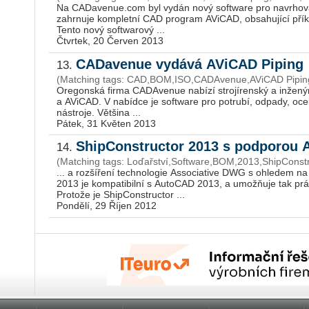
Na CADavenue.com byl vydán nový software pro navrhován
zahrnuje kompletní CAD program AViCAD, obsahující př
Tento nový softwarový ...
Čtvrtek, 20 Červen 2013
CADavenue vydává AViCAD Piping
13.
(Matching tags: CAD,BOM,ISO,CADAvenue,AViCAD Pipin
Oregonská firma CADAvenue nabízí strojírenský a inženýr
a AViCAD. V nabídce je software pro potrubí, odpady, o
nástroje. Většina ...
Pátek, 31 Květen 2013
ShipConstructor 2013 s podporou
14.
(Matching tags: Loďařství,Software,BOM,2013,ShipConstr
... a rozšíření technologie Associative DWG s ohledem n
2013 je kompatibilní s AutoCAD 2013, a umožňuje tak prá
Protože je ShipConstructor ...
Pondělí, 29 Říjen 2012