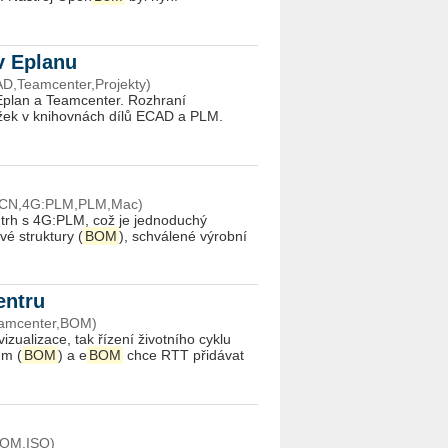
 v Eplanu
D,Teamcenter,Projekty)
 Eplan a Teamcenter. Rozhraní
žek v knihovnách dílů ECAD a PLM.
/ECN,4G:PLM,PLM,Mac)
ý trh s 4G:PLM, což je jednoduchý
vé struktury (
BOM
), schválené výrobní
centru
eamcenter,BOM)
izualizace, tak řízení životního cyklu
m (
BOM
) a e
BOM
chce RTT přidávat
BOM,ISO)