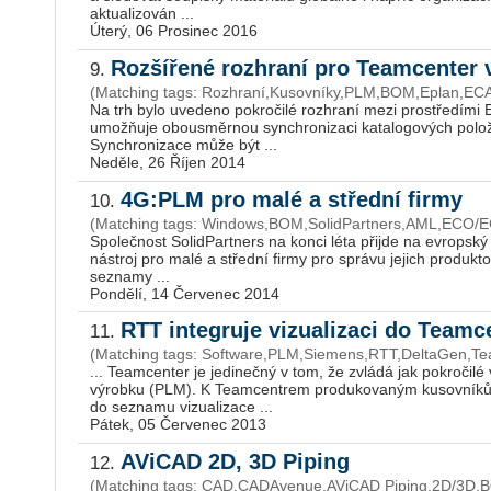
aktualizován ...
Úterý, 06 Prosinec 2016
Rozšířené rozhraní pro Teamcenter
9.
(Matching tags: Rozhraní,Kusovníky,PLM,BOM,Eplan,ECA
Na trh bylo uvedeno pokročilé rozhraní mezi prostředími
umožňuje obousměrnou synchronizaci katalogových polo
Synchronizace může být ...
Neděle, 26 Říjen 2014
4G:PLM pro malé a střední firmy
10.
(Matching tags: Windows,BOM,SolidPartners,AML,ECO
Společnost SolidPartners na konci léta přijde na evropsk
nástroj pro malé a střední firmy pro správu jejich produkto
seznamy ...
Pondělí, 14 Červenec 2014
RTT integruje vizualizaci do Team
11.
(Matching tags: Software,PLM,Siemens,RTT,DeltaGen,T
... Teamcenter je jedinečný v tom, že zvládá jak pokročilé v
výrobku (PLM). K Teamcentrem produkovaným kusovníků
do seznamu vizualizace ...
Pátek, 05 Červenec 2013
AViCAD 2D, 3D Piping
12.
(Matching tags: CAD,CADAvenue,AViCAD Piping,2D/3D,