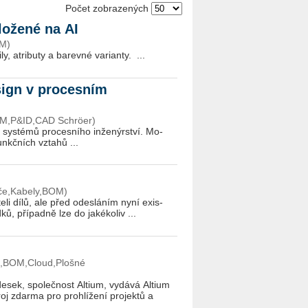
Počet zobrazených
ložené na AI
LM)
), roz­mě­ry, kon­strukč­ní de­tai­ly, atri­bu­ty a ba­rev­né va­ri­an­ty. ...
sign v procesním
BOM,P&ID,CAD Schröer)
 sys­té­mů pro­ces­ní­ho in­že­nýr­ství. Mo­
funkč­ních vzta­hů ...
iče,Kabely,BOM)
­te­li dílů, ale před ode­slá­ním nyní exis­
ků, pří­pad­ně lze do ja­ké­ko­liv ...
CB,BOM,Cloud,Plošné
esek, společnost Altium, vydává Altium
roj zdarma pro prohlížení projektů a