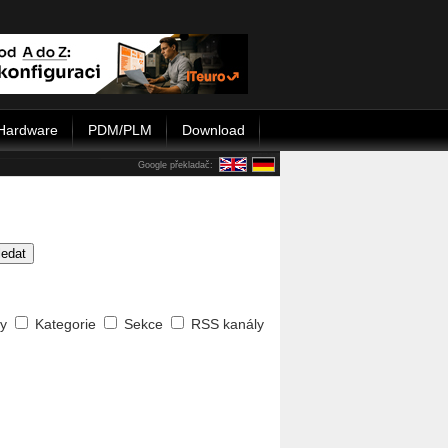
Hardware
PDM/PLM
Download
Google překladač:
ledat
ty
Kategorie
Sekce
RSS kanály