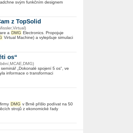
 nadchne svým funkčním designem
 Cam z TopSolid
ssler,Virtual)
ware a
DMG
Electronics. Propojuje
G
Virtual Machine) a vylepšuje simulaci
ěti os“
rábění,MCAE,DMG)
seminář „Dokonalé spojení 5 os“, ve
yla informace o transformaci
 firmy
DMG
v Brně přišlo podívat na 50
ěcích strojů z ekonomické řady