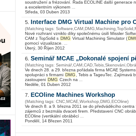
soustružení a frézování. Řada ECOLINE další generace
a excelentním výkonem ...
Středa, 03 Duben 2013
Interface DMG Virtual Machine pro
5.
(Matching tags: Software,CAM,DMG,Machining,TopSolid,Mi
Nové rozhraní vzniklo díky společnému úsilí Missler Soft
CAM z TopSolid s
DMG
Virtual Machining Simulator (
DM
pomocí vizualizace. ...
Úterý, 30 Říjen 2012
Seminář MCAE „Dokonalé spojení p
6.
(Matching tags: Seminář,CAM,CAD,Tebis,Skenování,Ob
Ve dnech 28. a 29. března pořádala firma MCAE Systems 
spolupráci s firmami
DMG
, Tebis a TageuTec. Zajímavá b
zastoupeni
DMG
Czech na ...
Neděle, 01 Duben 2012
ECOline Machines Workshop
7.
(Matching tags: CNC,MCAE,Workshop,DMG,ECOline)
Ve dnech 8. a 9. března 2011 se do předváděcího centra
zájemců z bezmála dvaceti firem. Představení CNC obráb
ECOline (vertikální obráběcí ...
Pondělí, 14 Březen 2011