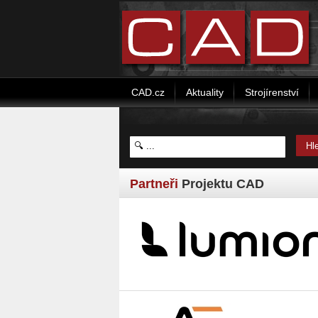
CAD.cz
Aktuality
Strojírenství
Partneři
Projektu CAD