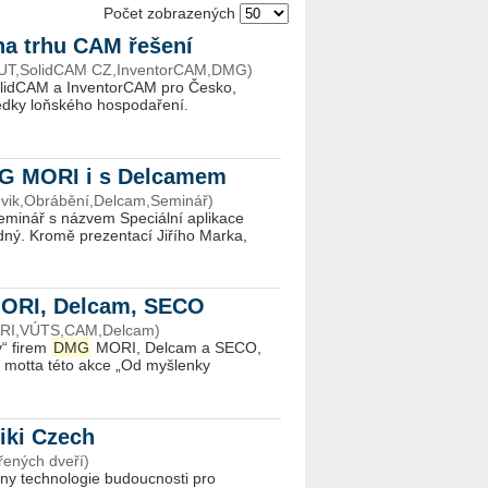
Počet zobrazených
na trhu CAM řešení
CUT,SolidCAM CZ,InventorCAM,DMG)
SolidCAM a InventorCAM pro Česko,
edky loňského hospodaření.
DMG MORI i s Delcamem
vik,Obrábění,Delcam,Seminář)
eminář s názvem Speciální aplikace
ý. Kromě prezentací Jiřího Marka,
MORI, Delcam, SECO
ORI,VÚTS,CAM,Delcam)
“ firem
DMG
MORI, Delcam a SECO,
i motta této akce „Od myšlenky
eiki Czech
ených dveří)
ny technologie budoucnosti pro