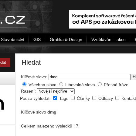
Stavebnictví
GIS
Grafika & Design
Vzdělávání - akce
Hledat
Klíčové slovo:
H
Všechna slova
Libovolná slova
Přesná fráze
Řazení:
Pouze vyhledat:
Tags
Články
Odkazy
Kontak
Klíčové slovo
dmg
Celkem nalezeno výsledků : 7.