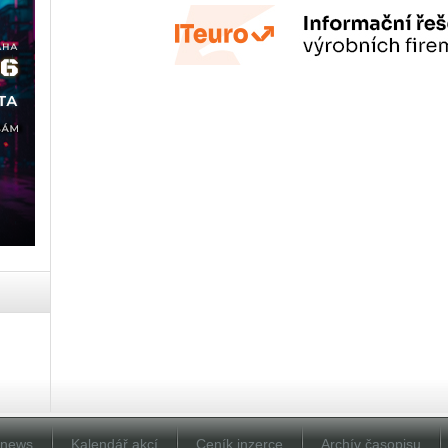
Dnews
Kalendář akcí
Ceník inzerce
Archív časopisu