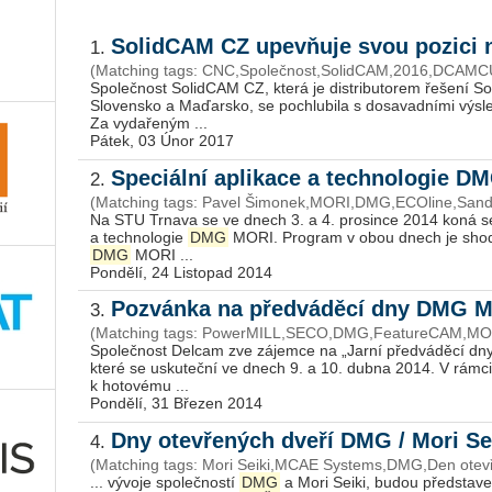
SolidCAM CZ upevňuje svou pozici 
1.
(Matching tags: CNC,Společnost,SolidCAM,2016,DCAM
Společnost SolidCAM CZ, která je distributorem řešení 
Slovensko a Maďarsko, se pochlubila s dosavadními výsl
Za vydařeným ...
Pátek, 03 Únor 2017
Speciální aplikace a technologie 
2.
(Matching tags: Pavel Šimonek,MORI,DMG,ECOline,Sand
Na STU Trnava se ve dnech 3. a 4. prosince 2014 koná s
a technologie
DMG
MORI. Program v obou dnech je shodn
DMG
MORI ...
Pondělí, 24 Listopad 2014
Pozvánka na předváděcí dny DMG 
3.
(Matching tags: PowerMILL,SECO,DMG,FeatureCAM,M
Společnost Delcam zve zájemce na „Jarní předváděcí dny
které se uskuteční ve dnech 9. a 10. dubna 2014. V rámc
k hotovému ...
Pondělí, 31 Březen 2014
Dny otevřených dveří DMG / Mori S
4.
(Matching tags: Mori Seiki,MCAE Systems,DMG,Den otevř
... vývoje společností
DMG
a Mori Seiki, budou představe