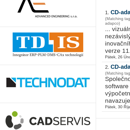
CD-ada
1.
(Matching t
adapco)
... vizuá
nezávisl
inovační
verze 11.
Pátek, 26 Ún
CD-ada
2.
(Matching t
Společno
software
výpočetn
navazuje
Pátek, 30 Říj