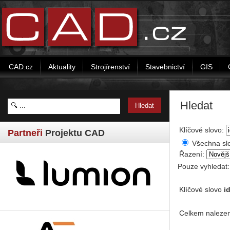
CAD.cz
Aktuality
Strojírenství
Stavebnictví
GIS
Hledat
Klíčové slovo:
Partneři
Projektu CAD
Všechna sl
Řazení:
Pouze vyhledat
Klíčové slovo
i
Celkem nalezen