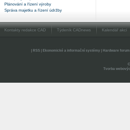
Plánování a řízení výroby
Správa majetku a řízení údržby
Kontakty redakce CAD
Týdeník CADnews
Kalendář akcí
|
RSS
|
Ekonomické a informační systémy
|
Hardware forum
Tvorba webovýc