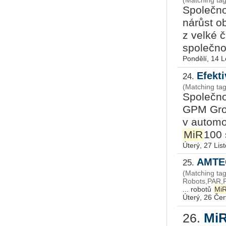
Společno
nárůst o
z velké 
společnos
Pondělí, 14 
Efekt
24.
(Matching tag
Společno
GPM Gro
v automob
MiR
100 
Úterý, 27 Lis
AMTEC
25.
(Matching ta
Robots,PAR,P
... robotů
Mi
Úterý, 26 Če
MiR
26.