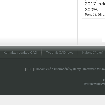
2017 cel
300% ...
Pondělí, 08 
Kontakty redakce CAD
Týdeník CADnews
Kalendář akcí
|
RSS
|
Ekonomické a informační systémy
|
Hardware forum
Tvorba webovýc