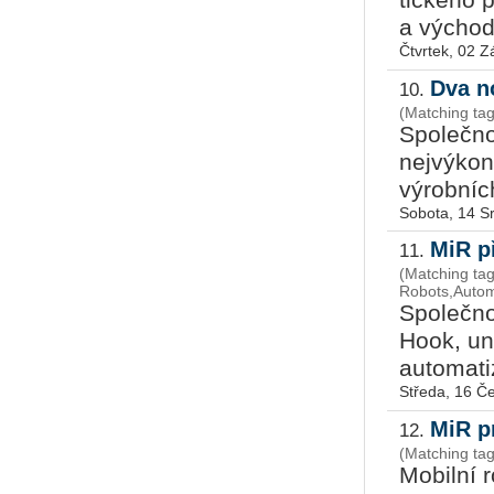
tic­ké­ho p
a vý­chod­
Čtvrtek, 02 Z
Dva n
10.
(Matching tag
Spo­leč­no
nej­vý­kon
vý­rob­níc
Sobota, 14 S
MiR p
11.
(Matching tag
Robots,Autom
Spo­leč­no
Hook, uni­
au­to­ma­ti
Středa, 16 Č
MiR p
12.
(Matching ta
Mo­bil­ní 