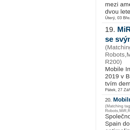
mezi ame­r
dvou le­tec
Úterý, 03 Bř
MiR
19.
se svý
(Matching
Robots,M
R200)
Mo­bi­le I
2019 v Brn
tvím de­mon
Pátek, 27 Zář
Mobil
20.
(Matching tag
Robots,MiR,R
Spain do­