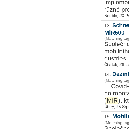
im­ple­men
různé pro­
Neděle, 20 P
Schne
13.
MiR500
(Matching tag
Spo­leč­no
mo­bil­ní­
dustries, 
Čtvrtek, 26 L
Dezinf
14.
(Matching ta
... Covid-
ho ro­bo­t
(
MiR
), k
Úterý, 25 Sr
Mobil
15.
(Matching tag
Spo­leč­no