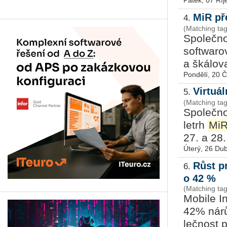
Pátek, 07 Říj
MiR př
4.
(Matching tag
Spo­leč­no
soft­wa­r
a šká­lo­v
Pondělí, 20 
Virtuá
5.
(Matching tag
Spo­leč­no
letrh
Mi
27. a 28. 
Úterý, 26 Du
Růst p
6.
o 42 %
(Matching ta
Mo­bi­le I
42% ná­rů
leč­nost p