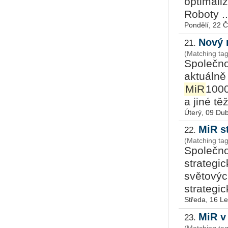
optimaliz
Roboty ..
Pondělí, 22 
Nový 
21.
(Matching ta
Společno
aktuálně
MiR
1000
a jiné tě
Úterý, 09 Du
MiR s
22.
(Matching tag
Společno
strategi
světovýc
strategic
Středa, 16 L
MiR v
23.
(Matching tag