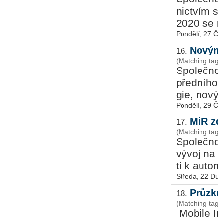
nic­tvím s
2020 se n
Pondělí, 27 
Novým
16.
(Matching ta
Spo­leč­no
před­ní­ho 
gie, novým
Pondělí, 29 
MiR z
17.
(Matching ta
Spo­leč­no
vývoj na t
ti k au­to­m
Středa, 22 D
Průzk
18.
(Matching ta
Mo­bi­le I