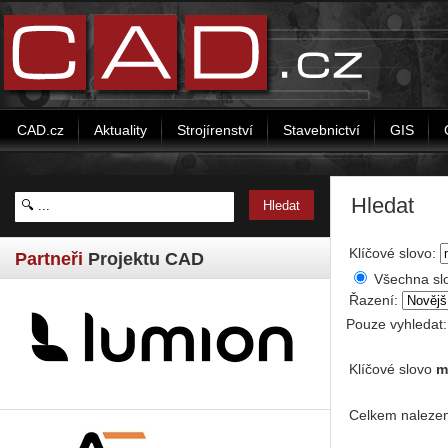
CAD.cz
Aktuality
Strojírenství
Stavebnictví
GIS
Hledat
Klíčové slovo:
Partneři
Projektu CAD
Všechna sl
Řazení:
Pouze vyhledat
Klíčové slovo
m
Celkem nalezen