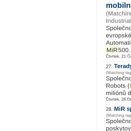
mobiln
(Matchin
Industri
Společno
evropské
Automati
MiR
500.
Čtvrtek, 21 
Terad
27.
(Matching tag
Společno
Robots (
miliónů d
Čtvrtek, 26 
MiR s
28.
(Matching tag
Společno
posky­to­