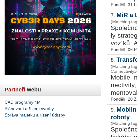
Pondělí, 31 
MiR a 
7.
(Matching tag
Spo­leč­no
ly stra­te
vo­zí­ků. 
Pondělí, 06 
Transf
8.
(Matching ta
Connectivity
Mo­bi­le I
necti­vi­ty
Partneři
webu
men­to­va­
Pondělí, 20 Z
CAD programy 4M
Plánování a řízení výroby
Mobiln
9.
Správa majetku a řízení údržby
roboty
(Matching ta
Spo­leč­n