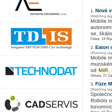
Nová ve
1.
(Matching tag
Mo­bi­le I
au­to­nom
se, šká­lo­
Pátek, 18 Říj
Eaton 
2.
(Matching ta
Mo­bi­le I
mun­ském 
od
MiR
,
Středa, 27 Zá
Fúze M
3.
(Matching tag
Spo­leč­no
Ro­bots oz
to­nomníc