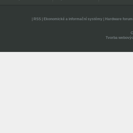
|
RSS
|
Ekonomické a informační systémy
|
Hardware forum
Tvorba webovýc