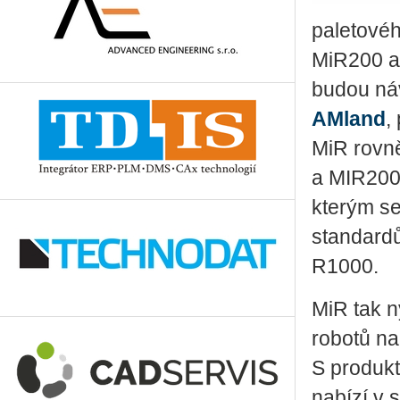
pa­le­to­v
Mi­R200 a d
budou ná­v
A­Mland
,
MiR rov­ně
a MI­R200 
kte­rým se
stan­dar­d
R1000.
MiR tak nyn
ro­bo­tů n
S pro­duk
na­bí­zí v s