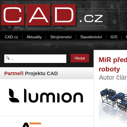
CAD.cz
Aktuality
Strojírenství
Stavebnictví
GIS
MiR před
roboty
Partneři
Projektu CAD
Autor člá