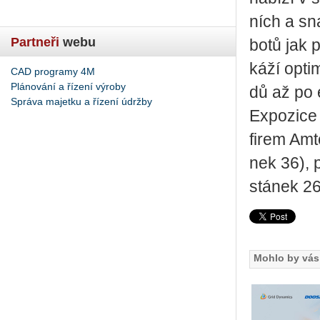
ních a sna
Partneři
webu
bo­tů jak 
ká­ží op­ti
CAD programy 4M
Plánování a řízení výroby
dů až po e
Správa majetku a řízení údržby
Ex­po­zi­c
firem Am­t
nek 36), 
stá­nek 26
Mohlo by vás 