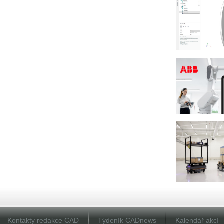
Kontakty redakce CAD
Týdeník CADnews
Kalendář akcí