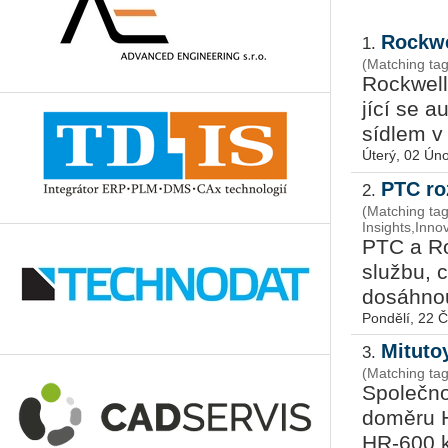
Rockwe
1.
(Matching tag
Roc­kwell 
jí­cí se 
síd­lem v 
Úterý, 02 Ún
PTC ro
2.
(Matching tag
Insights,Inno
PTC a Roc­
služ­bu, c
do­sáh­nout
Pondělí, 22 
Mituto
3.
(Matching tag
Spo­leč­no
do­mě­ru 
HR-600 kom