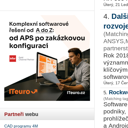
Úterý, 21 Le
Dalš
4.
rozvoj
(Matchin
ANSYS,Mi
partners
Rok 2018
významný
klíčovými
softwarov
Úterý, 17 Če
Rockwe
5.
(Matching ta
Software
podniky,
Partneři
webu
prohlíže
a Android
CAD programy 4M