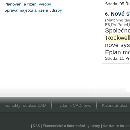
Středa, 05 Ří
Plánování a řízení výroby
Správa majetku a řízení údržby
Nové s
6.
(Matching tag
E8,ProPanel,E
Společno
Rockwel
nové sys
Eplan mo
Středa, 11 P
Kontakty redakce CAD
Týdeník CADnews
Kalendář akcí
|
RSS
|
Ekonomické a informační systémy
|
Hardware forum