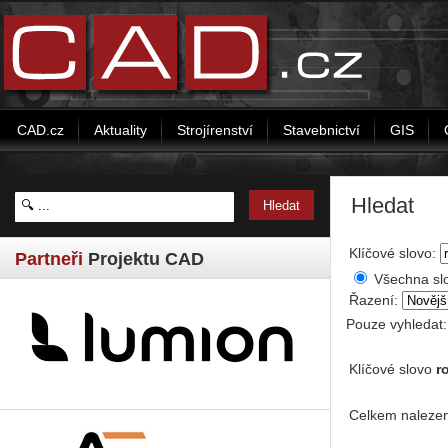
CAD.cz
Aktuality
Strojírenství
Stavebnictví
GIS
Hledat
Klíčové slovo:
Partneři
Projektu CAD
Všechna sl
Řazení:
Pouze vyhledat
Klíčové slovo
r
Celkem nalezen