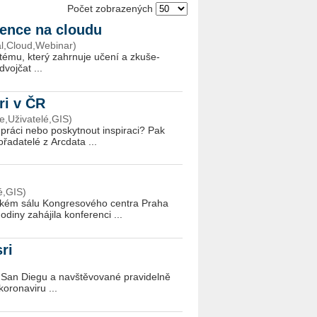
Počet zobrazených
ience na cloudu
al,Cloud,Webinar)
ys­té­mu, který za­hr­nu­je učení a zku­še­
dvoj­čat ...
ri v ČR
e,Uživatelé,GIS)
 práci nebo po­skyt­nout in­spi­ra­ci? Pak
­da­te­lé z Ar­c­da­ta ...
é,GIS)
ském sálu Kon­gre­so­vé­ho cen­t­ra Praha
­ny za­há­ji­la kon­fe­ren­ci ...
sri
v San Diegu a na­vště­vo­va­né pra­vi­del­ně
o­ro­na­vi­ru ...