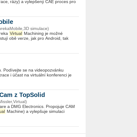
brace, rázy) a vylepšený CAE proces pro
obile
urekaMobile,3D simulace)
ureka
Virtual
Machining je možné
tují obě verze, jak pro Android, tak
em. Podívejte se na videopozvánku
ce i účast na virtuální konferenci je
 Cam z TopSolid
ssler,Virtual)
tware a DMG Electronics. Propojuje CAM
ual
Machine) a vylepšuje simulaci