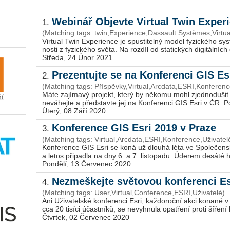
Webinář Objevte Virtual Twin Exper
1.
(Matching tags: twin,Experience,Dassault Systèmes,Virtu
Vir­tu­al Twin Ex­pe­ri­en­ce je spus­ti­tel­ný model fy­zic­ké­ho s
nos­ti z fy­zic­ké­ho světa. Na roz­díl od sta­tic­kých di­gi­tál­ních 
Středa, 24 Únor 2021
Prezentujte se na Konferenci GIS Es
2.
(Matching tags: Příspěvky,Virtual,Arcdata,ESRI,Konferenc
Máte za­jí­ma­vý pro­jekt, který by ně­ko­mu mohl zjed­no­du­šit
ne­vá­hej­te a před­stav­te jej na Kon­fe­ren­ci GIS Esri v ČR. Po­řa
Úterý, 08 Září 2020
Konference GIS Esri 2019 v Praze
3.
(Matching tags: Virtual,Arcdata,ESRI,Konference,Uživatel
Kon­fe­ren­ce GIS Esri se koná už dlou­há léta ve Spo­le­čen­
a letos při­padla na dny 6. a 7. lis­to­pa­du. Úde­rem de­sá­té ho­di
Pondělí, 13 Červenec 2020
Nezmeškejte světovou konferenci E
4.
(Matching tags: User,Virtual,Conference,ESRI,Uživatelé)
Ani Uži­va­tel­ské kon­fe­ren­ci Esri, kaž­do­roč­ní akci ko­na­né 
cca 20 ti­sí­ci účast­ní­ků, se ne­vy­hnu­la opat­ře­ní proti ší­ře­ní k
Čtvrtek, 02 Červenec 2020