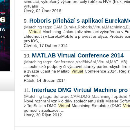
simulací, vylepšený výkon pro celý řetězec NVH (hluk, vi
virtuální ...
Úterý, 02 Únor 2016
Roboris přichází s aplikací EurekaM
9.
(Matching tags: CAM,Eureka,Roboris,Virtual,Machining,E
...
Virtual
Machining. Jakoukoliv simulaci vytvořenou v E
zhlédnout i v EurekaMobile a provést analýzu. Protože exis
pro iOS, ...
Čtvrtek, 17 Duben 2014
MATLAB Virtual Conference 2014
10.
(Matching tags: Konference,Vzdělávání,Virtual,MATLAB)
... technické podpory či výstavní stánky partnerských fir
a zvažte účast na Matlab
Virtual
Conference 2014. Registra
zdarma. ...
Pátek, 14 Březen 2014
Interface DMG Virtual Machine pro
11.
(Matching tags: Software,CAM,DMG,Machining,TopSolid,Mi
Nové rozhraní vzniklo díky společnému úsilí Missler Sof
z TopSolid s DMG
Virtual
Machining Simulator (DMG
Virt
pomocí vizualizace. ...
Úterý, 30 Říjen 2012