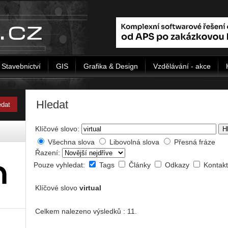
Stavebnictví
GIS
Grafika & Design
Vzdělávání - akce
Hledat
Klíčové slovo:
H
Všechna slova
Libovolná slova
Přesná fráze
Řazení:
Pouze vyhledat:
Tags
Články
Odkazy
Kontak
Klíčové slovo
virtual
Celkem nalezeno výsledků : 11.