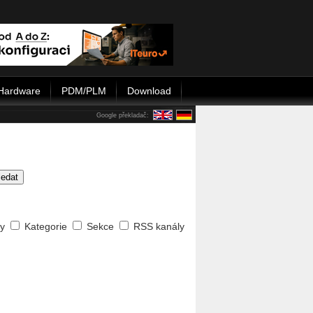
Hardware
PDM/PLM
Download
Google překladač:
ledat
ty
Kategorie
Sekce
RSS kanály