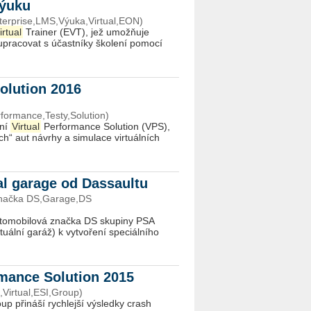
výuku
terprise,LMS,Výuka,Virtual,EON)
irtual
Trainer (EVT), jež umožňuje
upracovat s účastníky školení pomocí
Solution 2016
formance,Testy,Solution)
ení
Virtual
Performance Solution (VPS),
h“ aut návrhy a simulace virtuálních
ual garage od Dassaultu
Značka DS,Garage,DS
utomobilová značka DS skupiny PSA
uální garáž) k vytvoření speciálního
rmance Solution 2015
Virtual,ESI,Group)
p přináší rychlejší výsledky crash