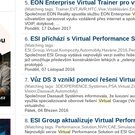
EON Enterprise Virtual Trainer pro 
5.
(Matching tags: Trainer,EVT,AVR,HTC,Vive,Vzdělávání,En
Společnost EON Reality spustila službu EON Enterprise
V
uživatelům spravovat výuku vzdáleně přes internet a spol
VOIP, dotykově, ...
Pondělí, 17 Duben 2017
ESI příchází s Virtual Performance 
6.
(Matching tags:
ESI,Group,Virtual,Kompozity,Automobily,Havárie,2016,Per
Společnost ESI Group vydává nejnovější verzi svého řeš
jež umožňuje především konstruktérům lehkých a „zelenýc
prototypů ...
Pondělí, 07 Listopad 2016
Vůz DS 3 vznikl pomocí řešení Virt
7.
(Matching tags: 3DEXPERIENCE,Systèmes,PSA,Virtual,
Vision,Dassault,Automobily)
Společnost Dassault Systèmes informovala, že luxusní a
využila specializované oborové řešení
Virtual
Garage (Virt
virtuálního ...
Pátek, 04 Březen 2016
ESI Group aktualizuje Virtual Perfo
8.
(Matching tags: Performance,Solution,NVH,CAE,Simulace,
Nejnovější verze
Virtual
Performance Solution od ESI Grou