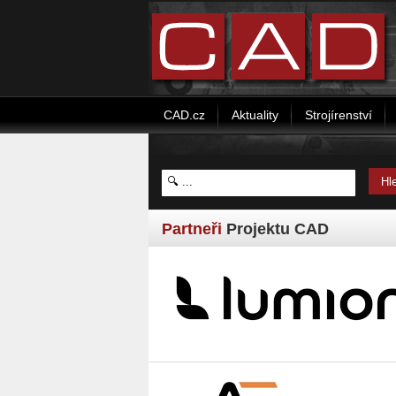
CAD.cz
Aktuality
Strojírenství
Partneři
Projektu CAD