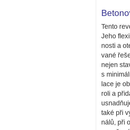
Betono
Tento re­vo
Jeho fle­xi
nos­ti a ot
va­né ře­še
nejen sta­
s mi­ni­mál
la­ce je ob
roli a při
usnadňuje 
také při v
ná­lů, př