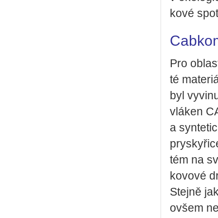
ko­vé spo­t
Cabko
Pro ob­las­
té ma­te­ri
byl vy­vi­nu
vlá­ken CA
a syn­te­ti
prys­ky­ři­
tém na svě
ko­vo­vé dr
Stej­ně jak
ovšem ne­