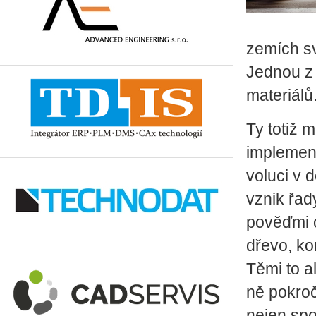
ze­mích sv
Jed­nou z 
ma­te­ri­á­lů
Ty totiž mo
im­ple­men
vo­lu­ci v 
vznik řady
po­věď­mi od
dřevo, ko­
Těmi to al
ně po­kro­č
nejen spo­l