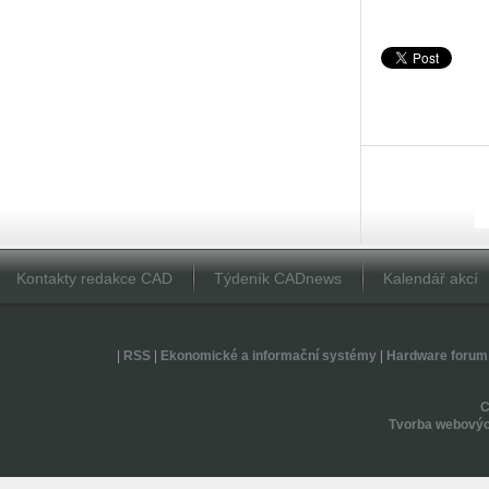
Kontakty redakce CAD
Týdeník CADnews
Kalendář akcí
|
RSS
|
Ekonomické a informační systémy
|
Hardware forum
Tvorba webovýc