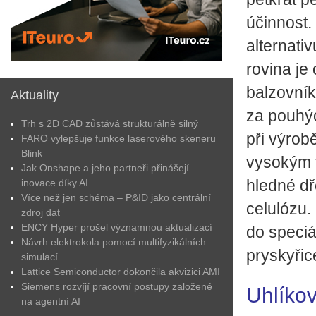
účin­nost. 
al­ter­na­
ro­vi­na je
bal­zov­ní
Aktuality
za pou­hýc
Trh s 2D CAD zůstává strukturálně silný
při vý­ro­b
FARO vylepšuje funkce laserového skeneru
Blink
vy­so­kým t
Jak Onshape a jeho partneři přinášejí
inovace díky AI
hled­né dře
Více než jen schéma – P&ID jako centrální
celulózu. 
zdroj dat
ENCY Hyper prošel významnou aktualizací
do spe­ci­á
Návrh elektrokola pomocí multifyzikálních
prys­ky­ři­c
simulací
Lattice Semiconductor dokončila akvizici AMI
Siemens rozvíjí pracovní postupy založené
Uhlíko
na agentní AI