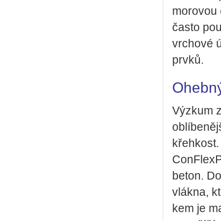
mo­ro­vou d
často po­u
vr­cho­vé ú
prvků.
Ohebný
Vý­zkum za­
ob­lí­be­ně
křeh­kost.
Con­Flex­P
beton. Do s
vlák­na, kt
kem je ma­