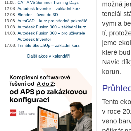
11.08.
CATIA V5 Summer Training Days
možná jen 
12.08.
Autodesk Inventor – základní kurz
ten­ci­ál st
12.08.
Blender – úvod do 3D
13.08.
AutoCAD – kurz pro středně pokročilé
vý­mi a be­
13.08.
Autodesk Fusion 360 – základní kurz
tí, pro­to­
14.08.
Autodesk Fusion 360 – pro uživatele
Autodesk Inventor
je­me eko­l
17.08.
Trimble SketchUp – základní kurz
které budo
Další akce v kalendáři
Navíc díky
korun.
Průhle
Tento eko­l
v roce 202
ve­no bar­
pět­krát p