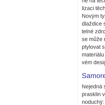
né na tech­
li­za­ci tě
Novým typem
dlaž­di­ce 
tel­né zdro
se může na
pty­lo­vat
ma­te­ri­á­l
vém de­sig
Samore
Ne­jed­ná 
prasklin v 
no­du­chý: 