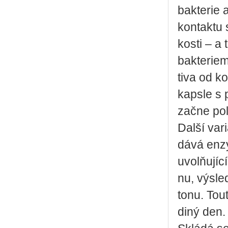
bak­te­rie 
kon­tak­tu
kos­ti – a
bak­te­ri­e­
ti­va od ko
kaps­le s p
začne po­ly
Další va­ri
dá­vá enzym
uvolňují­cí
nu, vý­sled
to­nu. Tout
di­ný den. E