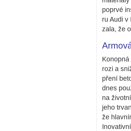
ma­te­ri­á­l
po­pr­vé in
ru Audi v 
za­la, že o
Armová
Ko­nop­ná v
ro­zi a sni
pře­ní be­
dnes po­u­
na ži­vot­n
jeho tr­van
že hlav­ní
Ino­va­tiv­