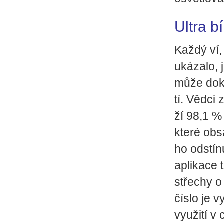
Ultra b
Každý ví, 
uká­za­lo, 
může do­kon
tí. Vědci z
ží 98,1 % s
které ob­sa
ho od­stí­n
apli­ka­ce 
stře­chy 
číslo je v
vy­u­ži­tí