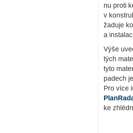
nu proti k
v kon­struk
ža­du­je ko
a in­sta­la­
Výše uve­
tých ma­te­
tyto ma­te­
pa­dech je 
Pro více in
Pla­nRa­d
ke zhléd­nu