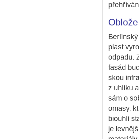
pře­hří­vá­
Obložen
Ber­lín­ský
plast vy­ro
od­pa­du. 
fasád budo
skou in­fr
z uh­lí­ku 
sám o sobě 
o­ma­sy, k
bi­ouh­lí st
je lev­něj­