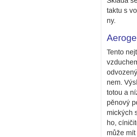
Sklá­dá se
tak­tu s vo
ny.
Aeroge
Tento nej­t
vzdu­chem. 
od­vo­ze­n
nem. Vý­s
to­tou a ní
pě­no­vý p
mic­kých sl
ho, cí­ni­č
může mít n