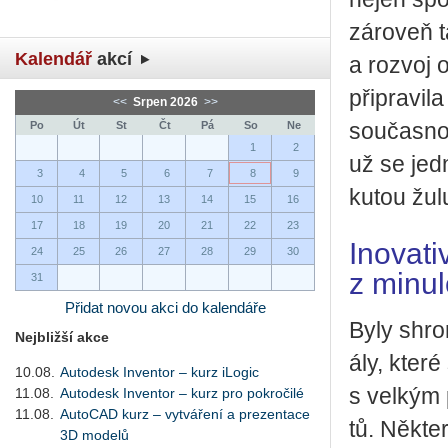
zá­ro­veň t
Kalendář
akcí
a roz­voj 
při­pra­vi­
<<
Srpen 2026
>>
Po
Út
St
Čt
Pá
So
Ne
sou­čas­no
1
2
už se jedn
3
4
5
6
7
8
9
ku­tou žulu
10
11
12
13
14
15
16
17
18
19
20
21
22
23
Inovati
24
25
26
27
28
29
30
z minul
31
Přidat novou akci do kalendáře
Byly shro­má
Nejbližší akce
á­ly, které
10.08.
Autodesk Inventor – kurz iLogic
s vel­kým p
11.08.
Autodesk Inventor – kurz pro pokročilé
11.08.
AutoCAD kurz – vytváření a prezentace
tů. Ně­kte­
3D modelů