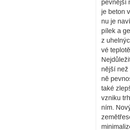
pev­něj­ší 
je beton v
nu je navíc
pí­lek a ge
z uhel­nýc
vé tep­lo­t
Nej­dů­le­
něj­ší než
ně pev­nos­
také zlep­š
vzni­ku trh
ním. Nový m
ze­mětře­se
mi­ni­ma­li­