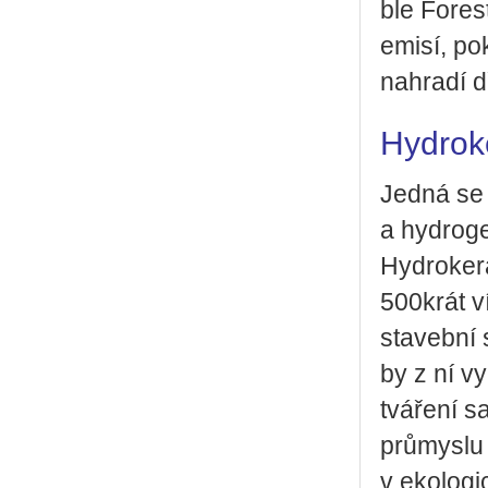
ble Fo­res
emisí, pok
na­hra­dí d
Hydrok
Jedná se o 
a hyd­ro­ge
Hyd­ro­ke­r
500­krát v
sta­veb­ní
by z ní vy­
tvá­ře­ní 
prů­mys­lu 
v eko­lo­g