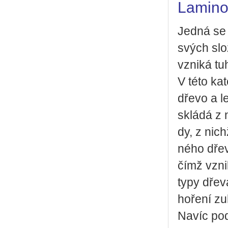
Lamino
Jedná se o 
svých slož
vzni­ká t
V této ka­t
dřevo a le
sklá­dá z 
dy, z nichž
né­ho dřev
čímž vzni­
typy dřeva
ho­ře­ní z
Navíc podl