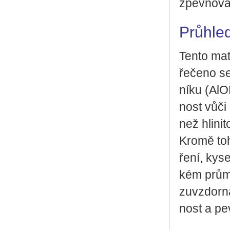
zpevňování
Průhled
Tento ma­te
ře­če­no se
ní­ku (AlON
nost vůči 
než hli­ni­
Kromě toh
ře­ní, ky­s
kém prů­my
zuvzdor­ná
nost a pev