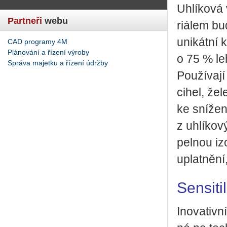
Uh­lí­ko­vá
Partneři
webu
ri­á­lem bu
uni­kát­ní 
CAD programy 4M
Plánování a řízení výroby
o 75 % leh
Správa majetku a řízení údržby
Po­u­ží­va­
cihel, že­l
ke sní­že­
z uh­lí­ko­v
pel­nou izo
uplat­ně­ní
Sensiti
Ino­va­tiv­