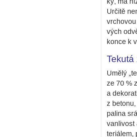
ký, má níz­
Ur­či­tě n
vr­cho­vou
vých od­vě
kon­ce k vý
Tekutá 
Umělý „te­
ze 70 % z 
a de­ko­ra­
z be­to­nu
pa­li­na sr
van­li­vost
te­ri­á­lem