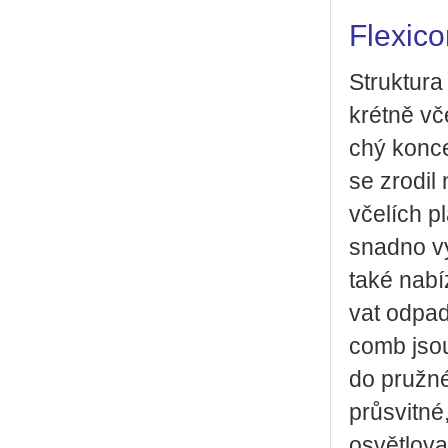
Flexic
Struk­tu­ra
krét­ně vč
chý kon­cep
se zro­dil 
vče­lích p
snad­no vy­t
také na­bí
vat odpad,
comb jsou t
do pruž­né
prů­svit­né
osvět­lo­v