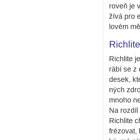
ro­veň je v
ží­vá pro e
lo­vém mě­ř
Richlit
Rich­li­te 
rá­bí se z 
desek, kte
ných zdro­j
mnoho nej­b
Na roz­díl
Rich­li­te
fré­zo­vat,