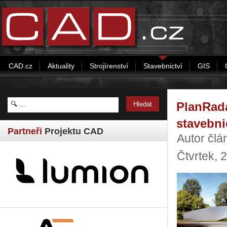
CAD.cz
Aktuality
Strojírenství
Stavebnictví
GIS
PlanRada
stavebni
Partneři
Projektu CAD
Autor čl
Čtvrtek, 