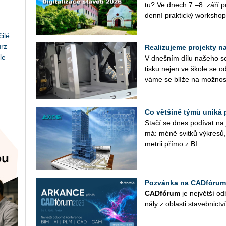
tu? Ve dnech 7.–8. září po­
den­ní prak­tic­ký work­shop
ilé
urz
Realizujeme projekty na 
le
V dneš­ním dílu na­še­ho se­r
tisku nejen ve škole se od
vá­me se blíže na mož­nos­
Co většině týmů uniká 
Stačí se dnes po­dí­vat na ja
má: méně svit­ků vý­kre­sů, 
me­t­rii přímo z BI...
Pozvánka na CADfórum
CAD­fó­rum
je nej­vět­ší od­
ná­ly z ob­las­ti sta­veb­nic­tví