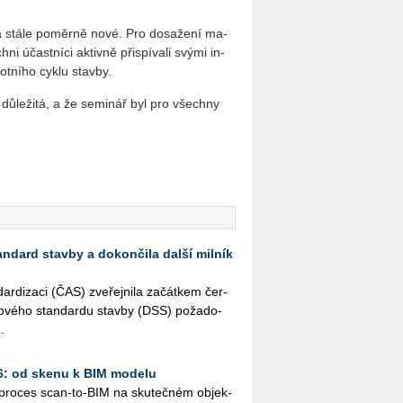
 a stále po­měr­ně nové. Pro do­sa­že­ní ma­
­ni účast­ní­ci ak­tiv­ně při­spí­va­li svými in­
ot­ní­ho cyklu stav­by.
 dů­le­ži­tá, a že se­mi­nář byl pro všech­ny
andard stavby a dokončila další milník
r­di­za­ci (ČAS) zve­řej­ni­la za­čát­kem čer­
­to­vé­ho stan­dar­du stav­by (DSS) po­ža­do­
.
26: od skenu k BIM modelu
ý pro­ces scan-to-BIM na sku­teč­ném ob­jek­