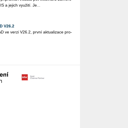
 a je­jich vy­u­ži­tí. Je...
D V26.2
 ve verzi V26.2, první ak­tu­a­li­za­ce pro­