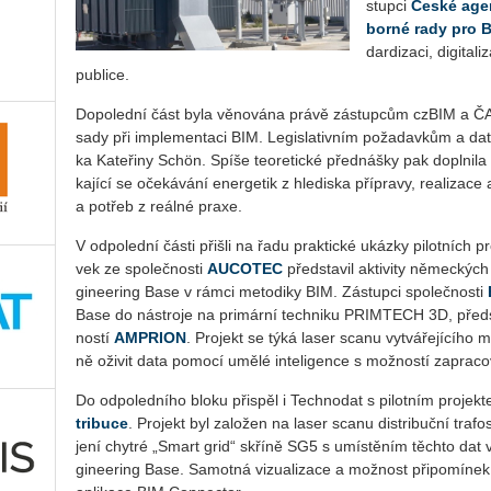
stup­ci
České agen­t
bor­né rady pro 
dar­di­za­ci, di­gi­ta
pub­li­ce.
Do­po­led­ní část byla vě­no­vá­na právě zá­stup­cům czBIM a ČAS
sa­dy při im­ple­men­ta­ci BIM. Le­gisla­tiv­ním po­ža­dav­kům a d
ka Ka­te­ři­ny Schön. Spíše te­o­re­tic­ké před­náš­ky pak do­pl­ni­
ka­jí­cí se oče­ká­vá­ní ener­ge­tik z hle­dis­ka pří­pra­vy, re­a­li­za­c
a po­třeb z re­ál­né praxe.
V od­po­led­ní části při­šli na řadu prak­tic­ké ukáz­ky pi­lot­ních pr
vek ze spo­leč­nos­ti
AU­CO­TEC
před­sta­vil ak­ti­vi­ty ně­mec­kýc
gi­nee­ring Base v rámci me­to­di­ky BIM. Zá­stup­ci spo­leč­nos­ti
Base do ná­stro­je na pri­már­ní tech­ni­ku PRIM­TECH 3D, před­sta­v
nos­tí
AM­PRI­ON
. Pro­jekt se týká laser scanu vy­tvá­ře­jí­cí­h
ně oži­vit data po­mo­cí umělé in­te­li­gen­ce s mož­nos­tí za­pra
Do od­po­led­ní­ho bloku při­spěl i Tech­no­dat s pi­lot­ním pro­jek­t
tri­buce
. Pro­jekt byl za­lo­žen na laser scanu dis­tri­buč­ní tra­fos
je­ní chyt­ré „Smart grid“ skří­ně SG5 s umís­tě­ním těch­to dat v
gi­nee­ring Base. Sa­mot­ná vi­zu­a­li­za­ce a mož­nost při­po­mí­nek