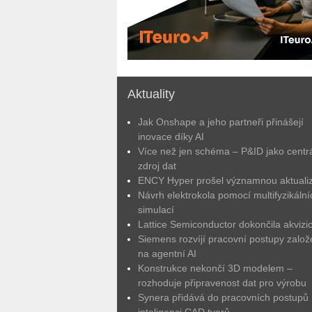
Aktuality
Jak Onshape a jeho partneři přinášejí
inovace díky AI
Více než jen schéma – P&ID jako centrá
zdroj dat
ENCY Hyper prošel významnou aktuali
Návrh elektrokola pomocí multifyzikální
simulací
Lattice Semiconductor dokončila akvizic
Siemens rozvíjí pracovní postupy zalo
na agentní AI
Konstrukce nekončí 3D modelem –
rozhoduje připravenost dat pro výrobu
Synera přidává do pracovních postupů
inteligenci CAD tvarů