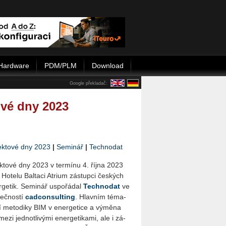
Hardware
PDM/PLM
Download
Google překladač:
ové dny 2023
ektové dny 2023
|
Se­mi­nář
|
Tech­no­dat
ek­to­vé dny 2023 v ter­mí­nu 4. října 2023
Ho­te­lu Bal­ta­ci Atri­um zá­stup­ci čes­kých
­ge­tik. Se­mi­nář uspo­řá­dal
Tech­no­dat
ve
leč­nos­tí
cad­con­sul­ting
. Hlav­ním té­ma­
 me­to­di­ky BIM v ener­ge­ti­ce a vý­mě­na
ezi jed­not­li­vý­mi ener­ge­ti­ka­mi, ale i zá­