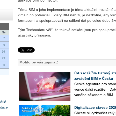
apli­ka­ce BIM Con­nec­tor.
Téma BIM a jeho im­ple­men­ta­ce je téma ak­tu­ál­ní, roz­sáh­lé
xi­mál­ní­ho po­ten­ci­á­lu, který BIM na­bí­zí, je ne­zbyt­né, aby všich
for­ma­ce­mi a spo­lu­pra­co­va­li na sdí­le­ní dat po celou dobu ži­v
Tým Tech­no­da­tu věří, že ta­ko­vá se­tká­ní jsou pro spo­lu­prá­ci
Ne
účast­ní­ky pří­no­sem.
2
9
16
23
Mohlo by vás zajímat:
30
ČAS rozšířila Datový st
zavádění BIM v Česku
Česká agen­tu­ra pro stan­da
ven­ce další roz­ší­ře­ní Da
va­né­ho zá­ko­nem o BIM ..
čilé
ntace
Digitalizace staveb 20
Chce­te si vy­zkou­šet cel