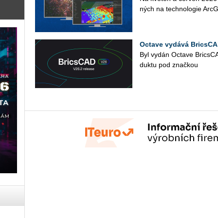
ných na tech­no­lo­gie Ar­c­GIS
Octave vydává BricsCA
Byl vydán Octa­ve Brics­CAD
duk­tu pod znač­kou