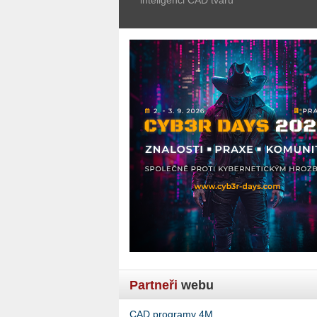
Partneři
webu
CAD programy 4M