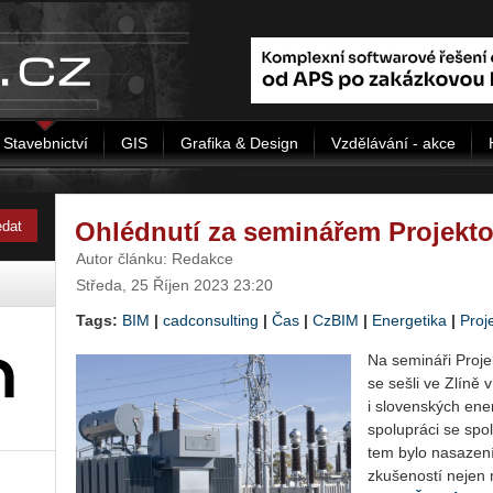
Stavebnictví
GIS
Grafika & Design
Vzdělávání - akce
Ohlédnutí za seminářem Projekt
Autor článku: Redakce
Středa, 25 Říjen 2023 23:20
Tags:
BIM
|
cad­con­sul­ting
|
Čas
|
CzBIM
|
Energetika
|
Proj
Na se­mi­ná­ři Pro­j
se sešli ve Zlíně v 
i slo­ven­ských ener
spo­lu­prá­ci se spo­
tem bylo na­sa­ze­ní
zku­še­nos­tí nejen m