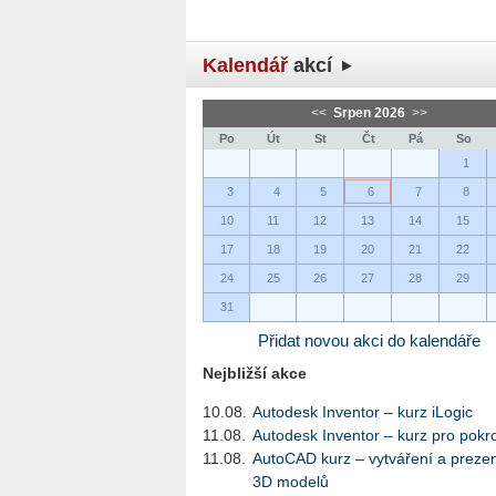
Kalendář
akcí
<<
Srpen 2026
>>
Po
Út
St
Čt
Pá
So
1
3
4
5
6
7
8
10
11
12
13
14
15
17
18
19
20
21
22
24
25
26
27
28
29
31
Přidat novou akci do kalendáře
Nejbližší akce
10.08.
Autodesk Inventor – kurz iLogic
11.08.
Autodesk Inventor – kurz pro pokro
11.08.
AutoCAD kurz – vytváření a preze
3D modelů