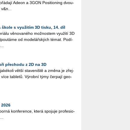
řá­da­jí Adeon a 3GON Po­si­ti­o­ning dvou­
 v&n...
škole s využitím 3D tisku, 14. díl
i­á­lu vě­no­va­né­ho mož­nos­tem vy­u­ži­tí 3D
­pou­tá­me od mo­de­lář­ských témat. Po­dí­
...
při přechodu z 2D na 3D
­ké­ko­li větší sta­ve­niš­tě a změna je zřej­
více table­tů. Vý­rob­ní týmy čer­pa­jí ge­o­
 2026
bor­ná kon­fe­ren­ce, která spo­ju­je pro­fe­si­o­
...