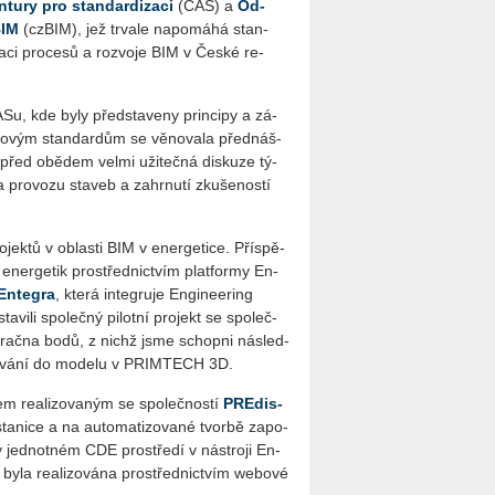
u­ry pro stan­dar­di­za­ci
(ČAS) a
Od­
BIM
(czBIM), jež tr­va­le na­po­má­há stan­
­li­za­ci pro­ce­sů a roz­vo­je BIM v České re­
u, kde byly před­sta­ve­ny prin­ci­py a zá­
a­to­vým stan­dar­dům se vě­no­va­la před­náš­
la před obě­dem velmi uži­teč­ná dis­ku­ze tý­
e a pro­vo­zu sta­veb a za­hr­nu­tí zku­še­nos­tí
o­jek­tů v ob­las­ti BIM v ener­ge­ti­ce. Pří­spě­
h ener­ge­tik pro­střed­nic­tvím plat­for­my En­
En­te­g­ra
, která in­te­gru­je En­gi­nee­ring
i­li spo­leč­ný pi­lot­ní pro­jekt se spo­leč­
o mrač­na bodů, z nichž jsme schop­ni ná­sled­
­co­vá­ní do mo­de­lu v PRIM­TECH 3D.
em re­a­li­zo­va­ným se spo­leč­nos­tí
PRE­dis­
ta­ni­ce a na au­to­ma­ti­zo­va­né tvor­bě za­po­
 jed­not­ném CDE pro­stře­dí v ná­stro­ji En­
 byla re­a­li­zo­vá­na pro­střed­nic­tvím webo­vé