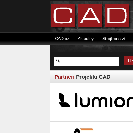
CAD.cz
Aktuality
Strojírenství
Partneři
Projektu CAD