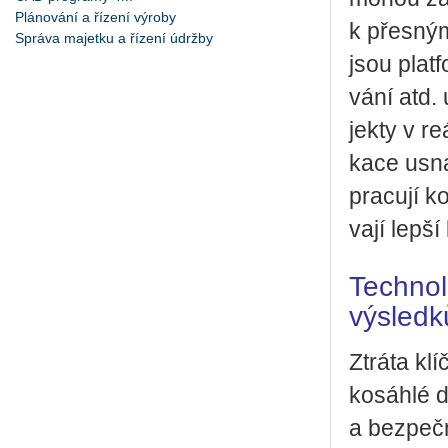
Plánování a řízení výroby
k přes­ným 
Správa majetku a řízení údržby
jsou plat­f
vá­ní atd. 
jek­ty v re
ka­ce usna
pra­cu­jí ko
va­jí lepší 
Technol
výsledk
Ztrá­ta klí­
ko­sáh­lé d
a bez­peč­