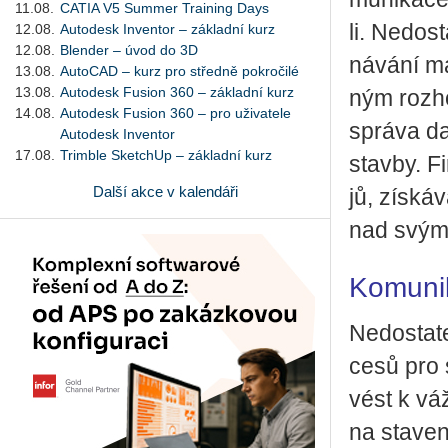
11.08.
CATIA V5 Summer Training Days
li. Ne­do­s
12.08.
Autodesk Inventor – základní kurz
12.08.
Blender – úvod do 3D
ná­vá­ní m
13.08.
AutoCAD – kurz pro středně pokročilé
13.08.
Autodesk Fusion 360 – základní kurz
ným roz­hod
14.08.
Autodesk Fusion 360 – pro uživatele
sprá­va dat
Autodesk Inventor
17.08.
Trimble SketchUp – základní kurz
stav­by. Fi
Další akce v kalendáři
jů, zís­ká­
nad svými 
Komunik
Ne­do­sta­t
ce­sů pro s
vést k váž
na sta­ve­n