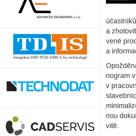
účast­ní­ků
a zho­to­vi
ve­né pro­c
a in­for­ma­
Opož­dě­ná
no­gram vý­
v pra­cov­
sta­veb­ní
mi­ni­ma­li
nou do­ku­m
vi­tě.