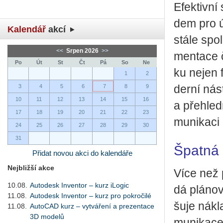
Efek­tiv­ní
dem pro ús
Kalendář
akcí
stále spo­l
<<
Srpen 2026
>>
men­ta­ce č
Po
Út
St
Čt
Pá
So
Ne
ku nejen fi
1
2
3
4
5
6
7
8
9
der­ní ná­s
10
11
12
13
14
15
16
a pře­hled
17
18
19
20
21
22
23
mu­ni­ka­c
24
25
26
27
28
29
30
31
Špatná 
Přidat novou akci do kalendáře
Nejbližší akce
Více než po
10.08.
Autodesk Inventor – kurz iLogic
dá plá­no­
11.08.
Autodesk Inventor – kurz pro pokročilé
šu­je ná­k
11.08.
AutoCAD kurz – vytváření a prezentace
3D modelů
mu­ni­ka­ce