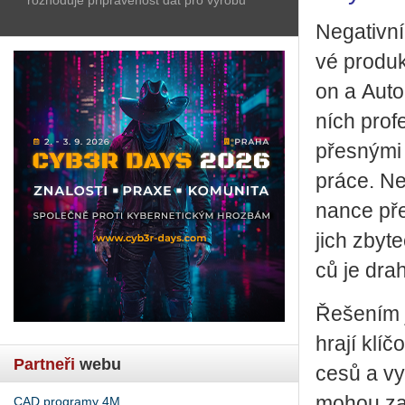
Ne­ga­tiv­n
vé pro­duk­
on a Au­to­
ních pro­fe
přes­ný­mi 
práce. Ne­
nan­ce pře
jich zby­te
ců je drahé
Ře­še­ním j
hrají klí­č
Partneři
webu
ce­sů a vy­
mohou za­ji
CAD programy 4M