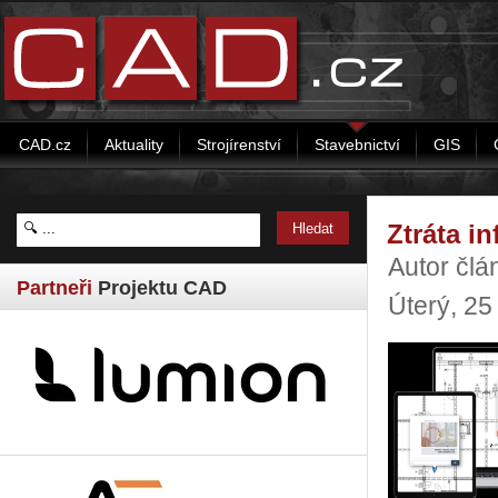
CAD.cz
Aktuality
Strojírenství
Stavebnictví
GIS
Ztráta i
Autor čl
Partneři
Projektu CAD
Úterý, 25