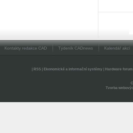
Kontakty redakce CAD
Týdeník CADnews
Kalendář akcí
|
RSS
|
Ekonomické a informační systémy
|
Hardware forum
Tvorba webovýc