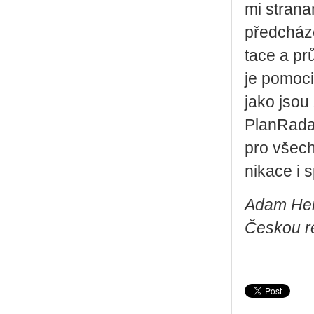
mi stra­na­
před­chá­ze
ta­ce a pr
je po­mo­ci
jako jsou 
Plan­Ra­da
pro všech
ni­ka­ce i 
Adam Her
Českou re