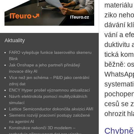
ma­te­ri­á­
zi­ko nehod
dá­vá­ní kl
vá­ní a efe
Aktuality
duk­ti­vi­
FARO vylepšuje funkce laserového skeneru
tic­ká ko­m
Blink
běž­ně: os
Jak Onshape a jeho partneři přinášejí
inovace díky AI
Whats­App 
Více než jen schéma – P&ID jako centrální
sys­te­ma­t
zdroj dat
ENCY Hyper prošel významnou aktualizací
po­cho­pe­
Návrh elektrokola pomocí multifyzikálních
simulací
ce­sů se z
Lattice Semiconductor dokončila akvizici AMI
ohro­zit h
Siemens rozvíjí pracovní postupy založené
na agentní AI
Konstrukce nekončí 3D modelem –
Chybně 
rozhoduje připravenost dat pro výrobu