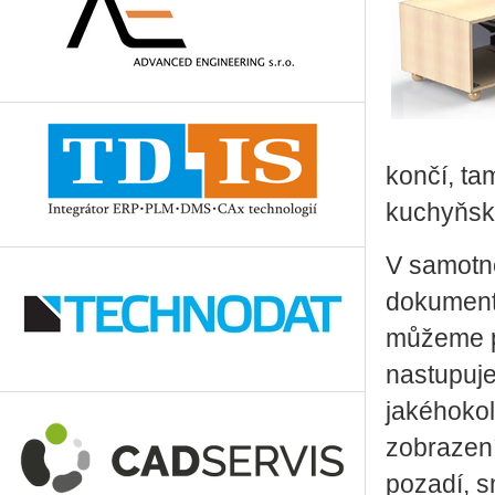
končí, ta
kuchyňsk
V samotné
dokumenta
můžeme př
nastupuj
jakéhokol
zobrazení
pozadí, s