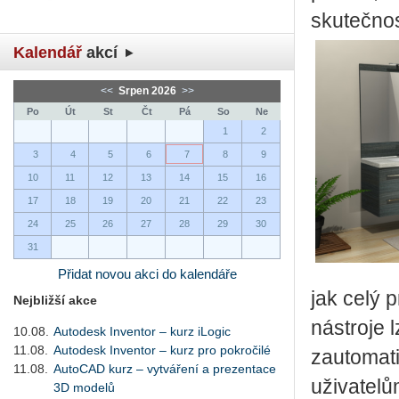
skutečnos
Kalendář
akcí
<<
Srpen 2026
>>
Po
Út
St
Čt
Pá
So
Ne
1
2
3
4
5
6
7
8
9
10
11
12
13
14
15
16
17
18
19
20
21
22
23
24
25
26
27
28
29
30
31
Přidat novou akci do kalendáře
jak celý 
Nejbližší akce
nástroje 
10.08.
Autodesk Inventor – kurz iLogic
11.08.
Autodesk Inventor – kurz pro pokročilé
zautomati
11.08.
AutoCAD kurz – vytváření a prezentace
uživatelů
3D modelů