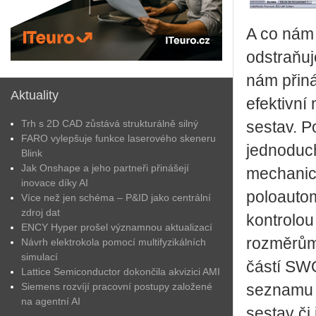
A co nám 
odstraňuj
nám přiná
Aktuality
efektivní
Trh s 2D CAD zůstává strukturálně silný
sestav. P
FARO vylepšuje funkce laserového skeneru
jednoduch
Blink
Jak Onshape a jeho partneři přinášejí
mechanick
inovace díky AI
poloautom
Více než jen schéma – P&ID jako centrální
zdroj dat
kontrolou
ENCY Hyper prošel významnou aktualizací
rozměrům 
Návrh elektrokola pomocí multifyzikálních
simulací
částí SW
Lattice Semiconductor dokončila akvizici AMI
Siemens rozvíjí pracovní postupy založené
seznamu p
na agentní AI
sestav či