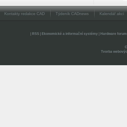
Kontakty redakce CAD
Týdeník CADnews
Kalendář akcí
|
RSS
|
Ekonomické a informační systémy
|
Hardware forum
Tvorba webovýc