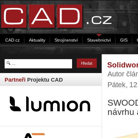
CAD.cz
Aktuality
Strojírenství
Stavebnictví
GIS
Solidwor
Autor člá
Partneři
Projektu CAD
Pátek, 1
SWOOD –
návrhu 