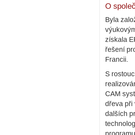
O spole
Byla zal
výukovými
získala E
řešení pr
Francii.
S rostouc
realizová
CAM syst
dřeva při
dalších p
technologi
programu