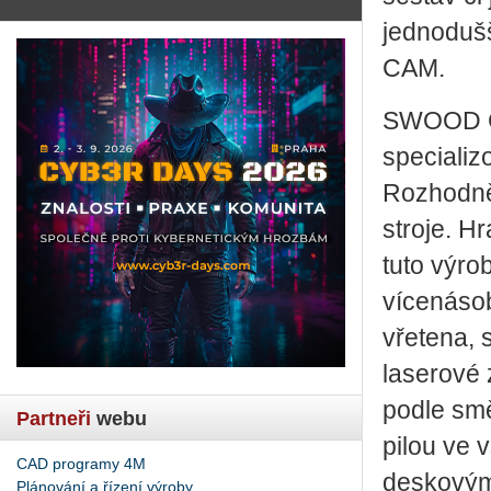
jednoduš
CAM.
SWOOD CA
specializ
Rozhodně
stroje. H
tuto výro
vícenásob
vřetena, 
laserové 
podle smě
Partneři
webu
pilou ve 
CAD programy 4M
deskovým 
Plánování a řízení výroby