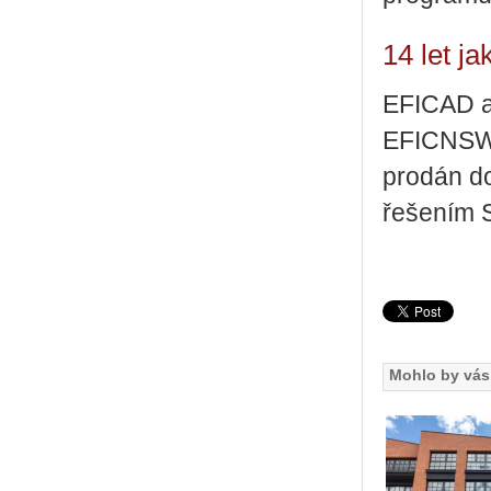
14 let j
EFICAD a 
EFICNSW,
prodán do
řešením 
Mohlo by vás 