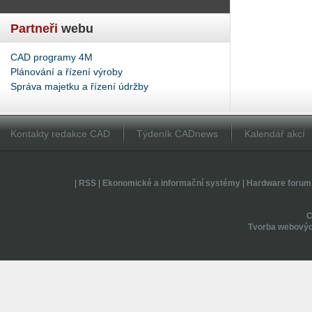
Partneři
webu
CAD programy 4M
Plánování a řízení výroby
Správa majetku a řízení údržby
Kontakty redakce CAD
Týdeník CADnews
Kalendář akcí
|
RSS
|
Ekonomické a informační systémy
|
Hardware forum
Tvorba webovýc