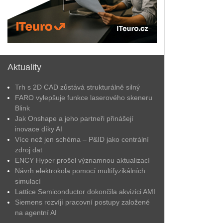
Aktuality
Trh s 2D CAD zůstává strukturálně silný
FARO vylepšuje funkce laserového skeneru
Blink
Jak Onshape a jeho partneři přinášejí
inovace díky AI
Více než jen schéma – P&ID jako centrální
zdroj dat
ENCY Hyper prošel významnou aktualizací
Návrh elektrokola pomocí multifyzikálních
simulací
Lattice Semiconductor dokončila akvizici AMI
Siemens rozvíjí pracovní postupy založené
na agentní AI