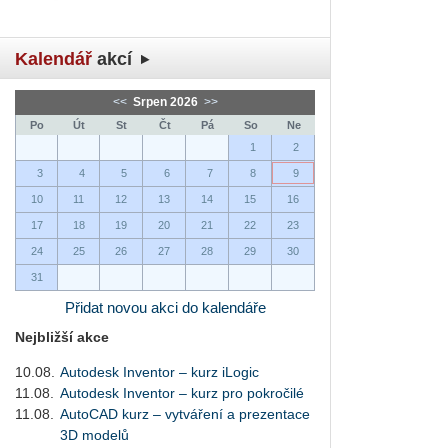
Kalendář
akcí
<<
Srpen 2026
>>
Po
Út
St
Čt
Pá
So
Ne
1
2
3
4
5
6
7
8
9
10
11
12
13
14
15
16
17
18
19
20
21
22
23
24
25
26
27
28
29
30
31
Přidat novou akci do kalendáře
Nejbližší akce
10.08.
Autodesk Inventor – kurz iLogic
11.08.
Autodesk Inventor – kurz pro pokročilé
11.08.
AutoCAD kurz – vytváření a prezentace
3D modelů