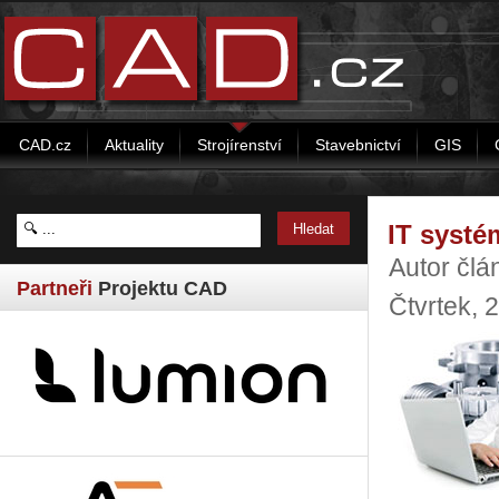
CAD.cz
Aktuality
Strojírenství
Stavebnictví
GIS
IT systé
Autor člá
Partneři
Projektu CAD
Čtvrtek, 