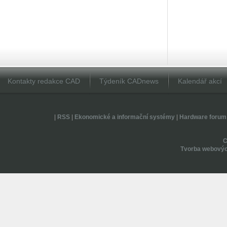
Kontakty redakce CAD
Týdeník CADnews
Kalendář akcí
|
RSS
|
Ekonomické a informační systémy
|
Hardware forum
Tvorba webovýc