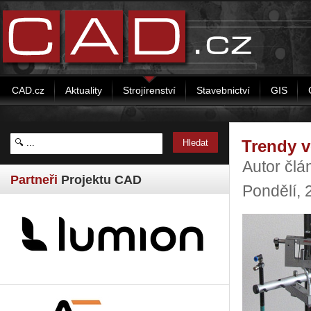
CAD.cz
Aktuality
Strojírenství
Stavebnictví
GIS
Trendy v
Autor člá
Partneři
Projektu CAD
Pondělí,