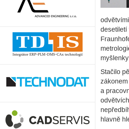
odvětvími
desetilet
Fraunhofe
metrologi
myšlenky 
Stačilo p
zákonem r
a pracovn
odvětvích
nepředbíh
hlavně hl