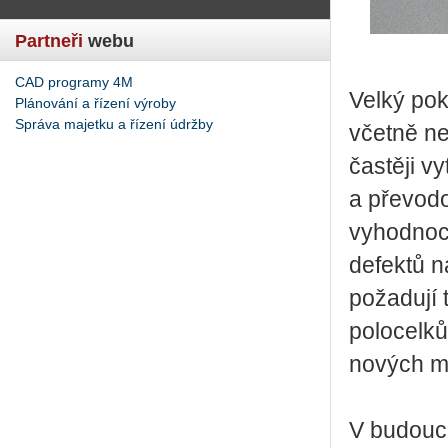
Partneři
webu
CAD programy 4M
Velký pok
Plánování a řízení výroby
Správa majetku a řízení údržby
včetně ne
častěji v
a převodo
vyhodnoce
defektů n
požadují 
polocelků
nových ma
V budouc