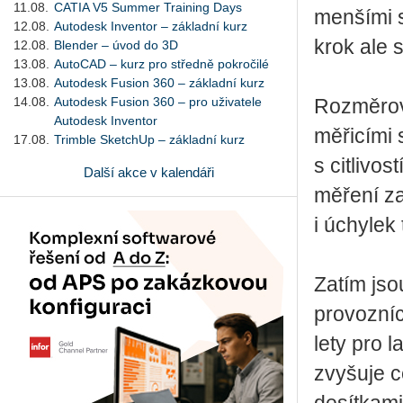
11.08.
CATIA V5 Summer Training Days
menšími s
12.08.
Autodesk Inventor – základní kurz
krok ale s
12.08.
Blender – úvod do 3D
13.08.
AutoCAD – kurz pro středně pokročilé
13.08.
Autodesk Fusion 360 – základní kurz
14.08.
Autodesk Fusion 360 – pro uživatele
Rozměrová
Autodesk Inventor
měřicími 
17.08.
Trimble SketchUp – základní kurz
s citlivo
Další akce v kalendáři
měření z
i úchylek 
Zatím jso
provozníc
lety pro 
zvyšuje c