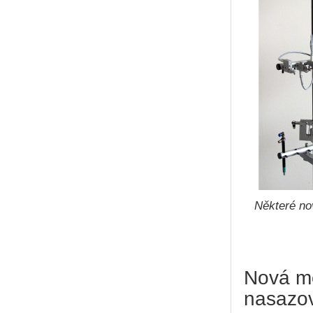
Některé no
Nová mě
nasazo