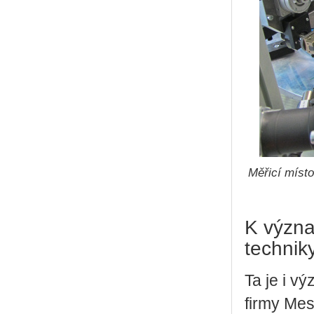
Měřicí místo
K význ
technik
Ta je i v
firmy Mes