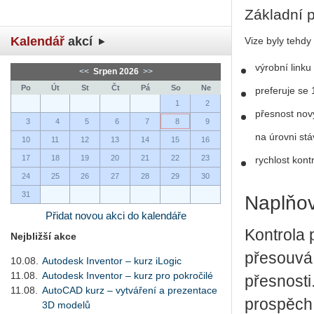
Základní p
Kalendář
akcí
Vize byly tehdy
výrobní linku
<<
Srpen 2026
>>
Po
Út
St
Čt
Pá
So
Ne
preferuje se
1
2
přesnost nov
3
4
5
6
7
8
9
na úrovni stá
10
11
12
13
14
15
16
17
18
19
20
21
22
23
rychlost kont
24
25
26
27
28
29
30
31
Naplňo
Přidat novou akci do kalendáře
Kontrola 
Nejbližší akce
přesouvá 
10.08.
Autodesk Inventor – kurz iLogic
11.08.
Autodesk Inventor – kurz pro pokročilé
přesnosti
11.08.
AutoCAD kurz – vytváření a prezentace
prospěch 
3D modelů