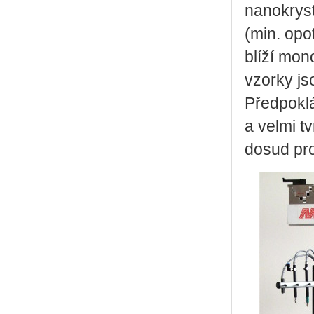
nanokryst
(min. opo
blíží mon
vzorky js
Předpoklád
a velmi t
dosud pro