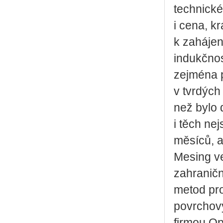
technické
i cena, kr
k zahájen
indukčnos
zejména p
v tvrdých
než bylo 
i těch ne
měsíců, a
Mesing ve
zahraničn
metod pro
povrchový
firmou Op