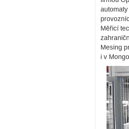
automaty 
provozní
Měřicí te
zahraničn
Mesing pr
i v Mongo