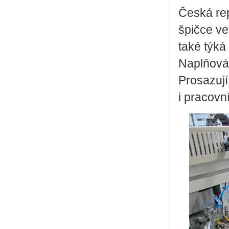
Česká rep
špičce ve
také týká
Naplňován
Prosazují
i pracovn