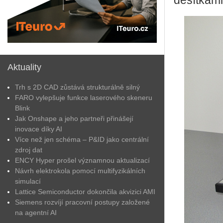
desítkami
Aktuality
Trh s 2D CAD zůstává strukturálně silný
FARO vylepšuje funkce laserového skeneru
Blink
Jak Onshape a jeho partneři přinášejí
inovace díky AI
Více než jen schéma – P&ID jako centrální
zdroj dat
ENCY Hyper prošel významnou aktualizací
Návrh elektrokola pomocí multifyzikálních
simulací
Lattice Semiconductor dokončila akvizici AMI
Siemens rozvíjí pracovní postupy založené
na agentní AI