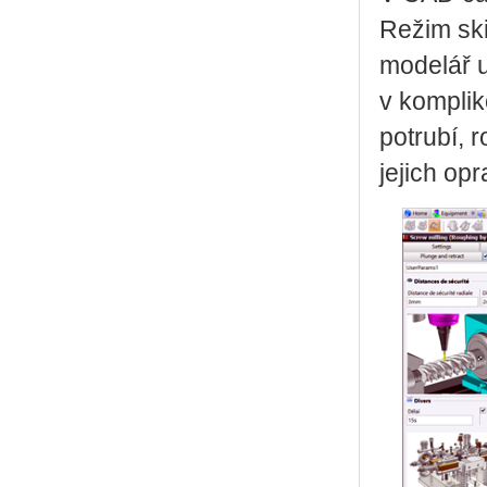
Režim ski
modelář 
v kompli
potrubí, 
jejich op