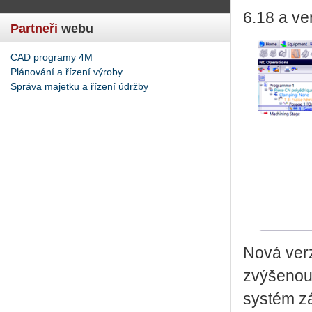
6.18 a ve
Partneři
webu
CAD programy 4M
Plánování a řízení výroby
Správa majetku a řízení údržby
Nová ver
zvýšenou 
systém zá