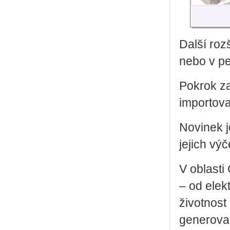
Další roz
nebo v p
Pokrok z
importov
Novinek j
jejich vý
V oblast
– od elek
životnost 
generovan