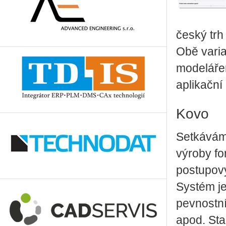
český trh
Obě vari
modelářem
aplikační
Kovo
Setkávám
výroby fo
postupový
Systém je
pevnostní
apod. Sta