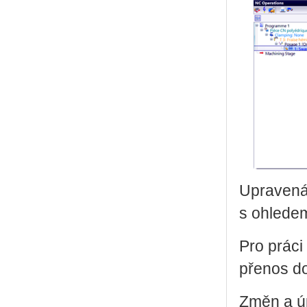
Upravená 
s ohledem
Pro práci
přenos d
Změn a úp