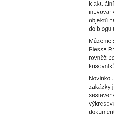
k aktuáln
inovovaný
objektů n
do blogu 
Můžeme se
Biesse Ro
rovněž po
kusovníků
Novinkou 
zakázky j
sestaven
výkresové
dokumenta