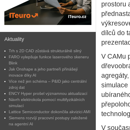
prostoru 
přednasta
výkresov
dílců do t
Aktuality
prezentac
Trh s 2D CAD zůstává strukturálně silný
V CAMu p
FARO vylepšuje funkce laserového skeneru
Blink
dřevoobrá
Jak Onshape a jeho partneři přinášejí
agregáty,
inovace díky AI
Více než jen schéma – P&ID jako centrální
simulace 
zdroj dat
ENCY Hyper prošel významnou aktualizací
ubíraného
Návrh elektrokola pomocí multifyzikálních
přepoloho
simulací
Lattice Semiconductor dokončila akvizici AMI
technolo
Siemens rozvíjí pracovní postupy založené
na agentní AI
V součas