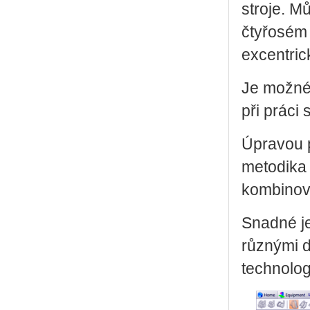
stroje. M
čtyřosém 
excentric
Je možné 
při práci
Úpravou p
metodika 
kombinova
Snadné je
různými d
technolog