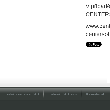
V případě
CENTERSO
www.cent
centersof
Kontakty redakce CAD
Týdeník CADnews
Kalendář akcí