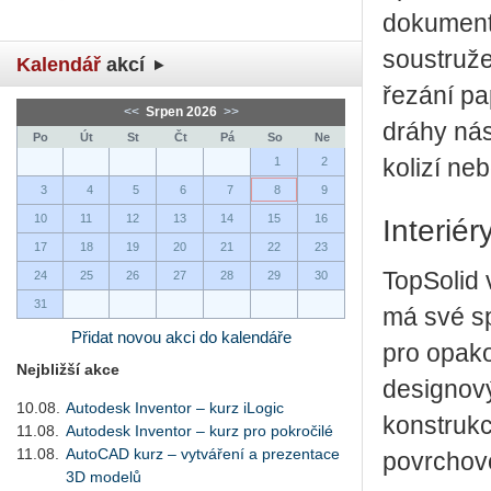
dokumenta
soustruže
Kalendář
akcí
řezání pa
<<
Srpen 2026
>>
dráhy nás
Po
Út
St
Čt
Pá
So
Ne
1
2
kolizí ne
3
4
5
6
7
8
9
10
11
12
13
14
15
16
Interiér
17
18
19
20
21
22
23
TopSolid 
24
25
26
27
28
29
30
31
má své sp
Přidat novou akci do kalendáře
pro opako
Nejbližší akce
designový
10.08.
Autodesk Inventor – kurz iLogic
konstrukc
11.08.
Autodesk Inventor – kurz pro pokročilé
11.08.
AutoCAD kurz – vytváření a prezentace
povrchov
3D modelů