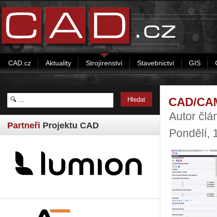
CAD.cz
Aktuality
Strojírenství
Stavebnictví
GIS
CAD/CAM
Autor č
Partneři
Projektu CAD
Pondělí, 