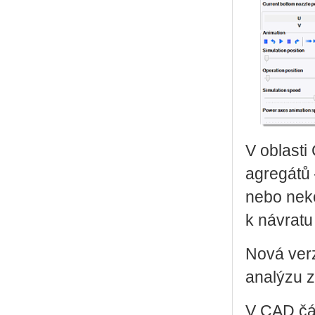
V oblasti
agregátů 
nebo neko
k návratu
Nová ver
analýzu z
V CAD čás