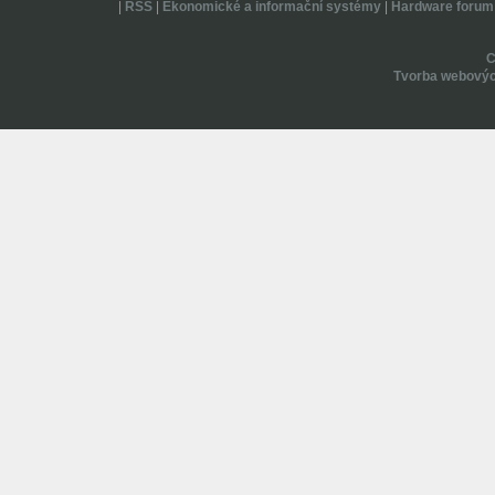
|
RSS
|
Ekonomické a informační systémy
|
Hardware forum
Tvorba webovýc