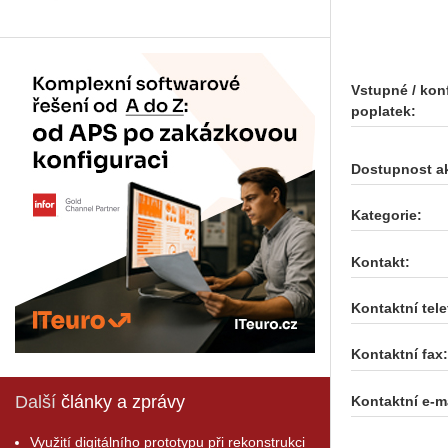
Vstupné / kon
poplatek:
Dostupnost a
Kategorie:
Kontakt:
Kontaktní tele
Kontaktní fax:
Další
články a zprávy
Kontaktní e-ma
Využití digitálního prototypu při rekonstrukci