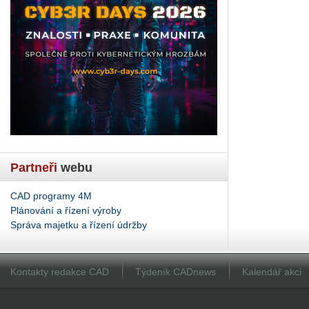
Partneři
webu
CAD programy 4M
Plánování a řízení výroby
Správa majetku a řízení údržby
Kontakty redakce CAD
Týdeník CADnews
Kalendář akcí