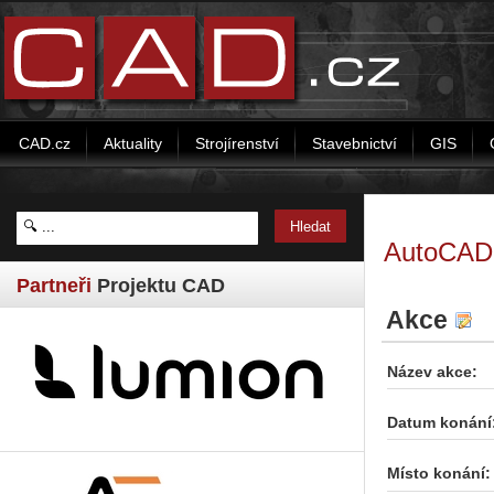
CAD.cz
Aktuality
Strojírenství
Stavebnictví
GIS
AutoCAD 
Partneři
Projektu CAD
Akce
Název akce:
Datum konání
Místo konání: