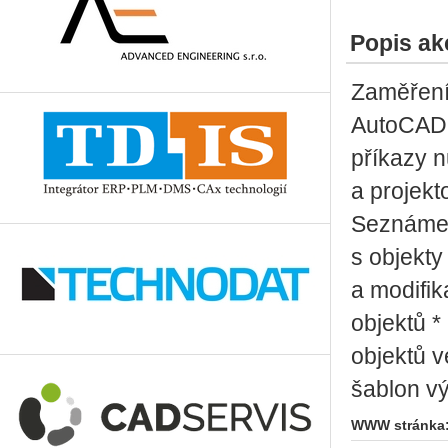
Popis ak
Zaměření
AutoCADu 
příkazy n
a projek
Seznámen
s objekty
a modifik
objektů *
objektů v
šablon v
WWW stránka