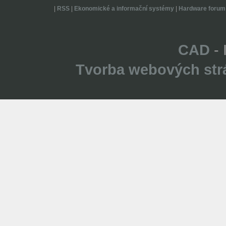
|
RSS
|
Ekonomické a informační systémy
|
Hardware forum
CAD
- 
Tvorba webových str