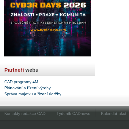
Partneři
webu
CAD programy 4M
Plánování a řízení výroby
Správa majetku a řízení údržby
Kontakty redakce CAD
Týdeník CADnews
Kalendář akcí