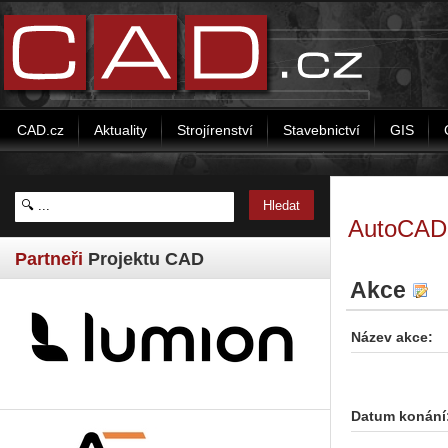
CAD.cz
Aktuality
Strojírenství
Stavebnictví
GIS
AutoCAD 
Partneři
Projektu CAD
Akce
Název akce:
Datum konání