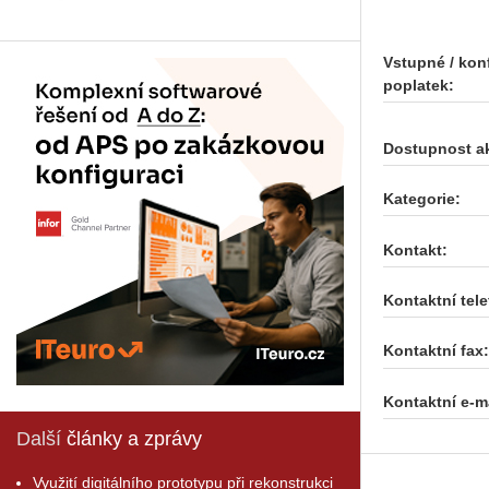
Vstupné / kon
poplatek:
Dostupnost a
Kategorie:
Kontakt:
Kontaktní tele
Kontaktní fax:
Kontaktní e-ma
Další
články a zprávy
Využití digitálního prototypu při rekonstrukci