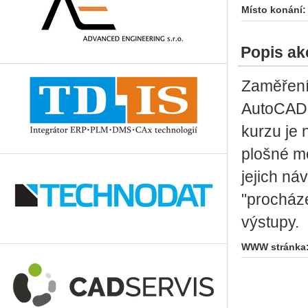
Místo konání:
Popis ak
Zaměření
AutoCADu 
kurzu je 
plošné mo
jejich ná
"procháze
výstupy.
WWW stránka