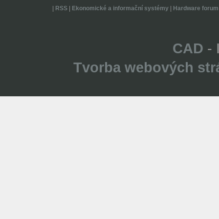
|
RSS
|
Ekonomické a informační systémy
|
Hardware forum
CAD
- 
Tvorba webových str