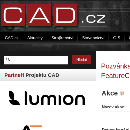
CAD.cz
Aktuality
Strojírenství
Stavebnictví
GIS
Pozvánka
Feature
Partneři
Projektu CAD
Akce
Název akce:
Datum konání