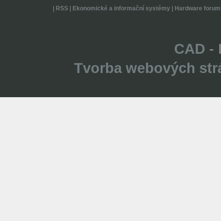
|
RSS
|
Ekonomické a informační systémy
|
Hardware forum
CAD
- 
Tvorba webových str