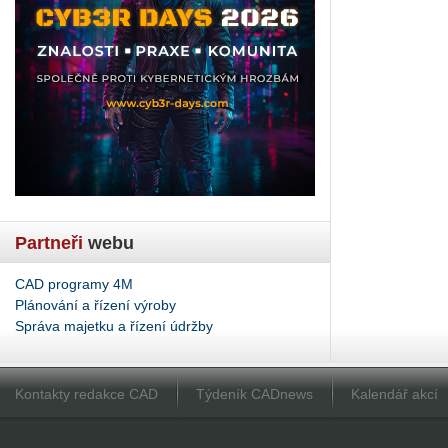
Partneři
webu
CAD programy 4M
Plánování a řízení výroby
Správa majetku a řízení údržby
Kontakty redakce CAD
Týdeník CADnews
Kalendář akcí